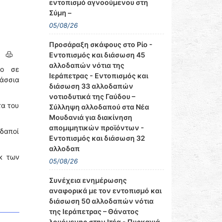
εντοπισμό αγνοούμενου στη
Σύμη –
05/08/26
Προσάραξη σκάφους στο Ρίο -
Εντοπισμός και διάσωση 45
αλλοδαπών νότια της
νο σε
Ιεράπετρας - Εντοπισμός και
άσσια
διάσωση 33 αλλοδαπών
νοτιοδυτικά της Γαύδου –
τα του
Σύλληψη αλλοδαπού στα Νέα
Μουδανιά για διακίνηση
απομιμητικών προϊόντων -
οδαποί
Εντοπισμός και διάσωση 32
αλλοδαπ
κ των
05/08/26
Συνέχεια ενημέρωσης
αναφορικά με τον εντοπισμό και
διάσωση 50 αλλοδαπών νότια
της Ιεράπετρας – Θάνατος
λουόμενης στην Ιτέα - Πυρκαγιά