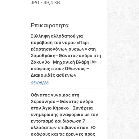
JPG - 49,4 KB
Επικαιρότητα
Σύλληψη αλλοδαπού για
παράβαση του νόμου «Περί
εξαρτησιογόνων ουσιών» στη
Σαμοθράκη– Θάνατος άνδρα στη
Ζάκυνθο –Μηχανική Βλάβη Ι/Φ
σκάφους στους Οθωνούς –
Διακομιδές ασθενών
05/08/26
Θάνατος γυναίκας στη
Χερσόνησο – Θάνατος άνδρα
στον Άγιο Κήρυκο – Συνέχεια
ενημέρωσης αναφορικά με τον
εντοπισμό και διάσωση 7
αλλοδαπών επιβαινόντων Ι/Φ
σκάφους και τις έρευνες προς