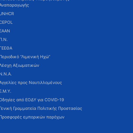
Αναπαραγωγής
UNHCR
CEPOL
ΕΑΑΝ
Π.Ν.
ΓΕΕΘΑ
Περιοδικό “Λιμενική Ηχώ”
Λέσχη Αξιωματικών
Ν.Ν.Α.
Αγγελίες προς Ναυτιλλομένους
Ε.Μ.Υ.
Οδηγίες από ΕΟΔΥ για COVID-19
Γενική Γραμματεία Πολιτικής Προστασίας
Προσφορές εμπορικών παρόχων