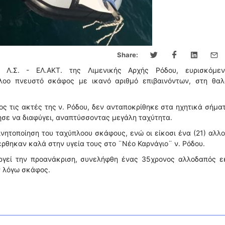
Share:
 Λ.Σ. - ΕΛ.ΑΚΤ. της Λιμενικής Αρχής Ρόδου, ευρισκόμε
πλοο πνευστό σκάφος με ικανό αριθμό επιβαινόντων, στη θαλ
ς τις ακτές της ν. Ρόδου, δεν ανταποκρίθηκε στα ηχητικά σήμα
ησε να διαφύγει, αναπτύσσοντας μεγάλη ταχύτητα.
ητοποίηση του ταχύπλοου σκάφους, ενώ οι είκοσι ένα (21) αλλ
έρθηκαν καλά στην υγεία τους στο ¨Νέο Καρνάγιο¨ ν. Ρόδου.
εργεί την προανάκριση, συνελήφθη ένας 35χρονος αλλοδαπός ε
ν λόγω σκάφος.