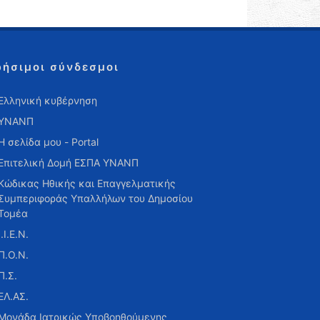
ρήσιμοι σύνδεσμοι
Ελληνική κυβέρνηση
ΥΝΑΝΠ
Η σελίδα μου - Portal
Επιτελική Δομή ΕΣΠΑ ΥΝΑΝΠ
Κώδικας Ηθικής και Επαγγελματικής
Συμπεριφοράς Υπαλλήλων του Δημοσίου
Τομέα
Ι.Ι.Ε.Ν.
Π.Ο.Ν.
Π.Σ.
ΕΛ.ΑΣ.
Μονάδα Ιατρικώς Υποβοηθούμενης