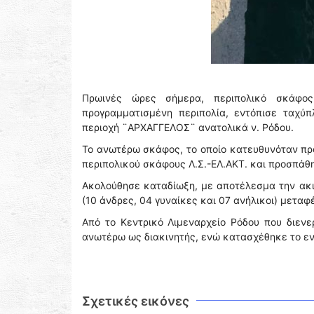
Πρωινές ώρες σήμερα, περιπολικό σκάφος
προγραμματισμένη περιπολία, εντόπισε ταχύ
περιοχή ¨ΑΡΧΑΓΓΕΛΟΣ¨ ανατολικά ν. Ρόδου.
Το ανωτέρω σκάφος, το οποίο κατευθυνόταν προ
περιπολικού σκάφους Λ.Σ.-ΕΛ.ΑΚΤ. και προσπάθ
Ακολούθησε καταδίωξη, με αποτέλεσμα την ακιν
(10 άνδρες, 04 γυναίκες και 07 ανήλικοι) μεταφ
Από το Κεντρικό Λιμεναρχείο Ρόδου που διεν
ανωτέρω ως διακινητής, ενώ κατασχέθηκε το ε
Σχετικές εικόνες