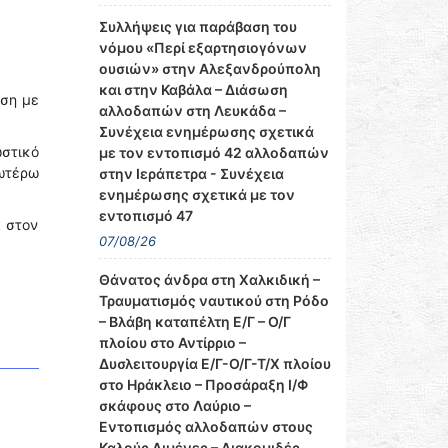
Συλλήψεις για παράβαση του
νόμου «Περί εξαρτησιογόνων
ουσιών» στην Αλεξανδρούπολη
και στην Καβάλα – Διάσωση
έση με
αλλοδαπών στη Λευκάδα –
Συνέχεια ενημέρωσης σχετικά
ωστικό
με τον εντοπισμό 42 αλλοδαπών
νωτέρω
στην Ιεράπετρα - Συνέχεια
ενημέρωσης σχετικά με τον
εντοπισμό 47
α στον
07/08/26
Θάνατος άνδρα στη Χαλκιδική –
Τραυματισμός ναυτικού στη Ρόδο
– Βλάβη καταπέλτη Ε/Γ – Ο/Γ
πλοίου στο Αντίρριο –
Δυσλειτουργία Ε/Γ-Ο/Γ-Τ/Χ πλοίου
στο Ηράκλειο – Προσάραξη Ι/Φ
σκάφους στο Λαύριο –
Εντοπισμός αλλοδαπών στους
Καλούς Λιμένες – Διακομιδές