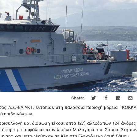
Share:
ος Λ.Σ.-ΕΛ.ΑΚΤ. εντόπισε στη θαλάσσια περιοχή βόρεια ¨ΚΟΚΚ
μό επιβαινόντων.
ρισυλλογή και διάσωση είκοσι επτά (27) αλλοδαπών (24 άνδρες
μετέφερε με ασφάλεια στον λιμένα Μαλαγαρίου ν. Σάμου. Στη συ
θυνσης και μεταφέρθηκαν σε Κλειστή Ελεγχόμενη Δομή Σάμου.