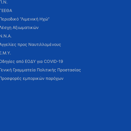
Π.Ν.
ΓΕΕΘΑ
Περιοδικό “Λιμενική Ηχώ”
Λέσχη Αξιωματικών
Ν.Ν.Α.
Αγγελίες προς Ναυτιλλομένους
Ε.Μ.Υ.
Οδηγίες από ΕΟΔΥ για COVID-19
Γενική Γραμματεία Πολιτικής Προστασίας
Προσφορές εμπορικών παρόχων