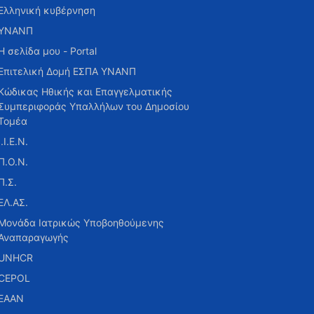
Ελληνική κυβέρνηση
ΥΝΑΝΠ
Η σελίδα μου - Portal
Επιτελική Δομή ΕΣΠΑ ΥΝΑΝΠ
Κώδικας Ηθικής και Επαγγελματικής
Συμπεριφοράς Υπαλλήλων του Δημοσίου
Τομέα
Ι.Ι.Ε.Ν.
Π.Ο.Ν.
Π.Σ.
ΕΛ.ΑΣ.
Μονάδα Ιατρικώς Υποβοηθούμενης
Αναπαραγωγής
UNHCR
CEPOL
ΕΑΑΝ