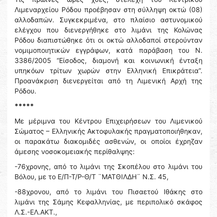
Λιμεναρχείου Ρόδου προέβησαν στη σύλληψη οκτώ (08)
αλλοδαπών. Συγκεκριμένα, στο πλαίσιο αστυνομικού
ελέγχου που διενεργήθηκε στο λιμάνι της Κολώνας
Ρόδου διαπιστώθηκε ότι οι οκτώ αλλοδαποί στερούνταν
νομιμοποιητικών εγγράφων, κατά παράβαση του Ν.
3386/2005 “Είσοδος, διαμονή και κοινωνική ένταξη
υπηκόων τρίτων χωρών στην Ελληνική Επικράτεια”.
Προανάκριση διενεργείται από τη Λιμενική Αρχή της
Ρόδου.
*****
Με μέριμνα του Κέντρου Επιχειρήσεων του Λιμενικού
Σώματος – Ελληνικής Ακτοφυλακής πραγματοποιήθηκαν,
οι παρακάτω διακομιδές ασθενών, οι οποίοι έχρηζαν
άμεσης νοσοκομειακής περίθαλψης:
-76χρονης, από το λιμάνι της Σκοπέλου στο λιμάνι του
Βόλου, με το Ε/Π-Τ/Ρ-Θ/Τ ¨ΜΑΤΘΙΛΔΗ¨ Ν.Σ. 45,
-88χρονου, από το λιμάνι του Πισαετού Ιθάκης στο
λιμάνι της Σάμης Κεφαλληνίας, με περιπολικό σκάφος
Λ.Σ.-ΕΛ.ΑΚΤ.,