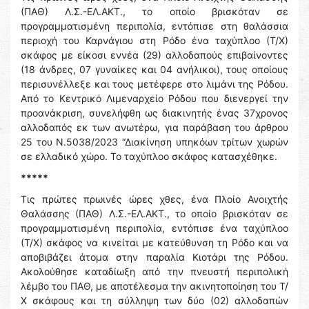
(ΠΑΘ) Λ.Σ.-ΕΛ.ΑΚΤ., το οποίο βρισκόταν σε
προγραμματισμένη περιπολία, εντόπισε στη θαλάσσια
περιοχή του Καρνάγιου στη Ρόδο ένα ταχύπλοο (Τ/Χ)
σκάφος με είκοσι εννέα (29) αλλοδαπούς επιβαίνοντες
(18 άνδρες, 07 γυναίκες και 04 ανήλικοι), τους οποίους
περισυνέλλεξε και τους μετέφερε στο λιμάνι της Ρόδου.
Από το Κεντρικό Λιμεναρχείο Ρόδου που διενεργεί την
προανάκριση, συνελήφθη ως διακινητής ένας 37χρονος
αλλοδαπός εκ των ανωτέρω, για παράβαση του άρθρου
25 του Ν.5038/2023 “Διακίνηση υπηκόων τρίτων χωρών
σε ελλαδικό χώρο. Το ταχύπλοο σκάφος κατασχέθηκε.
*****
Τις πρώτες πρωινές ώρες χθες, ένα Πλοίο Ανοιχτής
Θαλάσσης (ΠΑΘ) Λ.Σ.-ΕΛ.ΑΚΤ., το οποίο βρισκόταν σε
προγραμματισμένη περιπολία, εντόπισε ένα ταχύπλοο
(Τ/Χ) σκάφος να κινείται με κατεύθυνση τη Ρόδο και να
αποβιβάζει άτομα στην παραλία Κιοτάρι της Ρόδου.
Ακολούθησε καταδίωξη από την πνευστή περιπολική
λέμβο του ΠΑΘ, με αποτέλεσμα την ακινητοποίηση του Τ/
Χ σκάφους και τη σύλληψη των δύο (02) αλλοδαπών