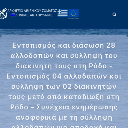
Εντοπισμός και διάσωση 28
αλλοδαπών και σύλληψη του
διακινητή τους στη Ρόδο -
Εντοπισμός 04 αλλοδαπών και
σύλληψη των 02 διακινητών
τους μετά από καταδίωξη στη
Ρόδο – Συνέχεια ενημέρωσης
αναφορικά με τη σύλληψη
αλλοδαπών για αποδοχή και