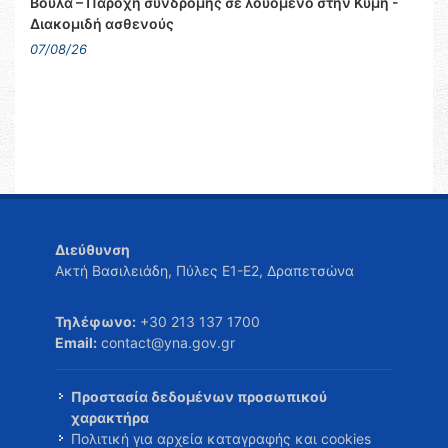
Βούλα – Παροχή συνδρομής σε λουόμενο στην Κύμη -
Διακομιδή ασθενούς
07/08/26
Διεύθυνση
Ακτή Βασιλειάδη, Πύλες Ε1-Ε2, Δραπετσώνα
Τηλέφωνο:
+30 213 137 1700
Email:
contact@yna.gov.gr
Προστασία δεδομένων προσωπικού
χαρακτήρα
Πολιτική για αρχεία καταγραφής και cookies