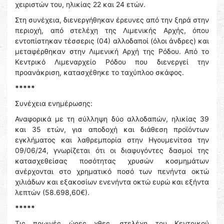
χειριστών του, ηλικίας 22 και 24 ετών.
Στη συνέχεια, διενεργήθηκαν έρευνες από την ξηρά στην
περιοχή, από στελέχη της Λιμενικής Αρχής, όπου
εντοπίστηκαν τέσσερις (04) αλλοδαποί (όλοι άνδρες) και
μεταφέρθηκαν στην Λιμενική Αρχή της Ρόδου. Από το
Κεντρικό Λιμεναρχείο Ρόδου που διενεργεί την
προανάκριση, κατασχέθηκε το ταχύπλοο σκάφος.
*****
Συνέχεια ενημέρωσης:
Αναφορικά με τη σύλληψη δύο αλλοδαπών, ηλικίας 39
και 35 ετών, για αποδοχή και διάθεση προϊόντων
εγκλήματος και λαθρεμπορία στην Ηγουμενίτσα την
09/06/24, γνωρίζεται ότι οι διαφυγόντες δασμοί της
κατασχεθείσας ποσότητας χρυσών κοσμημάτων
ανέρχονται στο χρηματικό ποσό των πενήντα οκτώ
χιλιάδων και εξακοσίων ενενήντα οκτώ ευρώ και εξήντα
λεπτών (58.698,60€).
*****
Τις πρωινές ώρες χθες, στελέχη του Κεντρικού