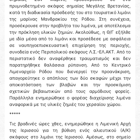
πρυμνοδετημένο σκάφος σημαίας Μεγάλης Βρετανίας,
κατά τη διαδικασία πρόσδεσής του στο τουριστικό λιμάνι
της μαρίνας Μανδρακίου της Ρόδου. Στη συνέχεια,
προσέκρουσε στην προβλήτα του λιμένα, με αποτέλεσμα
την πρόκληση υλικών ζημιών. Ακολούθως, η Θ/Γ εξήλθε
με ιδία μέσα από το λιμάνι και προσέδεσε με ασφάλεια
σε ναυπηγοεπισκευαστική επιχείρηση της περιοχής,
συνοδεία ενός Περιπολικού σκάφους Λ.Σ.-ΕΛ.ΑΚΤ. Από το
περιστατικό δεν αναφέρθηκε τραυματισμός και δεν
παρατηρήθηκε θαλάσσια ρύπανση. Από το Κεντρικό
Λιμεναρχείο Ρόδου που διενεργεί την προανάκριση,
απαγορεύτηκε ο απόπλους των δύο σκαφών μέχρι την
αποκατάσταση των βλαβών και την προσκόμιση
σχετικών βεβαιωτικών από τους αρμόδιους φορείς.
Παράλληλα ενημερώθηκε ο φορέας διαχείρισης λιμένα
αναφορικά με τις υλικές ζημιές του χερσαίου χώρου.
*****
Τις βραδινές ώρες χθες, ενημερώθηκε η Λιμενική Αρχή
της Ιερισσού για τη βύθιση ενός αλιευτικού (Α/Κ)
σκάφους στο λιμάνι της Ιερισσού. Αμέσως, στο σημείο