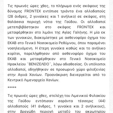
Τις πρωινές ώρες χθες, το πλήρωμα ενός σκάφους της
δύναμης FRONTEX εντόπισε τριάντα ένα αλλοδαπούς
(28 άνδρες, 2 γυναίκες και 1 ανήλικο) σε σκάφος, στη
θαλάσσια περιοχή νότια της Γαύδου. Οι αλλοδαποί
μετεπιβιβάστηκαν στο σκάφος FRONTEX και
μεταφέρθηκαν στο λιμάνι της Αγίας Γαλήνης. Η μία εκ
των γυναικών, διακομίστηκε με ασθενοφόρο όχημα του
ΕΚΑΒ στο Γενικό Νοσοκομείο Ρεθύμνου, όπου παραμένει
νοσηλευόμενη. Η έτερη γυναίκα καθώς και το ανήλικο
κορίτσι, παρελήφθησαν από ασθενοφόρο όχημα του
ΕΚΑΒ και μεταφέρθηκαν στο Γενικό Νοσοκομείο
Ηρακλείου ¨ΒΕΝΙΖΕΛΕΙΟ¨, λόγω αδιαθεσίας. Οι υπόλοιποι
αλλοδαποί, οδηγήθηκαν σε προσωρινό χώρο φιλοξενίας
στην Αγυιά Χανίων. Προανάκριση διενεργείται από το
Κεντρικό Λιμεναρχείο Χανίων.
*****
Τις πρωινές ώρες χθες, στελέχη του Λιμενικού Φυλακίου
της Γαύδου εντόπισαν σαράντα τέσσερις (44)
αλλοδαπούς (41 άνδρες, 1 γυναίκα και 2 ανήλικους),
στην βραχώδη περιοχή μεταξύ του ακρωτηρίου