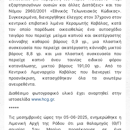
εξαρτησιογόνων ουσιών και άλλες Διατάξεις» και του
Νόμου 2960/2001 «Εθνικός Τελωνειακός Κώδικας».
Συγκεκριμένα, διενεργήθηκε έλεγχος στον 37χρονο στον
κεντρικό επιβατικό λιμένα Κεραμωτής Καβάλας, κατά
τον οποίο παρέδωσε οικειοθελώς ένα αυτοσχέδιο
τσιγάρο που περιείχε μείγμα καπνού και ακατέργαστης
κάνναβης καθαρού βάρους 0,9 γρ., μια πλαστική
συσκευασία που περιείχε ακατέργαστη κάνναβη μικτού
βάρους 8,8 γρ. και μια πλαστική συσκευασία που
περιείχε καπνό άνευ ταινίας ειδικού φόρου
κατανάλωσης, μικτού βάρους 191,00 γρ.. Από το
Κεντρικό Λιμεναρχείο Καβάλας που διενεργεί την
προανάκριση, κατασχέθηκαν όλα τα ανωτέρω
ανευρεθέντα.
Διαθέσιμο φωτογραφικό υλικό έχει αναρτηθεί στην
ιστοσελίδα
www.hcg.gr
.
*****
Τις μεσημβρινές ώρες την 05-06-2025, ενημερώθηκε η
Λιμενική Αρχή της Ρόδου ότι μια θαλαμηγός (Θ/Γ)
σημαίας Σαν Μαρίνο, προσέκρουσε σε ένα