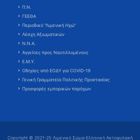
Π.Ν.
ΓΕΕΘΑ
Περιοδικό “Λιμενική Ηχώ”
Λέσχη Αξιωματικών
Ν.Ν.Α.
Αγγελίες προς Ναυτιλλομένους
Ε.Μ.Υ.
Οδηγίες από ΕΟΔΥ για COVID-19
Γενική Γραμματεία Πολιτικής Προστασίας
Προσφορές εμπορικών παρόχων
Copyright © 2021-25 Λιμενικό Σώμα-Ελληνική Ακτοφυλακή