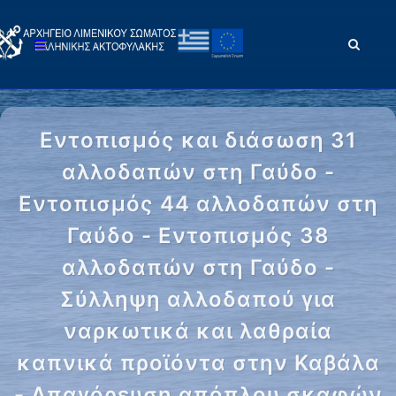
Εντοπισμός και διάσωση 31
αλλοδαπών στη Γαύδο -
Εντοπισμός 44 αλλοδαπών στη
Γαύδο - Εντοπισμός 38
αλλοδαπών στη Γαύδο -
Σύλληψη αλλοδαπού για
ναρκωτικά και λαθραία
καπνικά προϊόντα στην Καβάλα
- Απαγόρευση απόπλου σκαφών