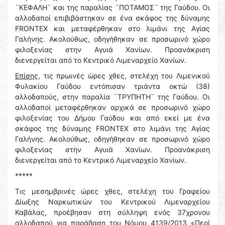
¨ΚΕΦΑΛΗ¨ και της παραλίας ¨ΠΟΤΑΜΟΣ¨ της Γαύδου. Οι
αλλοδαποί επιβιβάστηκαν σε ένα σκάφος της δύναμης
FRONTEX και μεταφέρθηκαν στο λιμάνι της Αγίας
Γαλήνης. Ακολούθως, οδηγήθηκαν σε προσωρινό χώρο
φιλοξενίας στην Αγυιά Χανίων. Προανάκριση
διενεργείται από το Κεντρικό Λιμεναρχείο Χανίων.
Επίσης,
τις πρωινές ώρες χθες, στελέχη του Λιμενικού
Φυλακίου Γαύδου εντόπισαν τριάντα οκτώ (38)
αλλοδαπούς, στην παραλία ¨ΤΡΥΠΗΤΗ¨ της Γαύδου. Οι
αλλοδαποί μεταφέρθηκαν αρχικά σε προσωρινό χώρο
φιλοξενίας του Δήμου Γαύδου και από εκεί με ένα
σκάφος της δύναμης FRONTEX στο λιμάνι της Αγίας
Γαλήνης. Ακολούθως, οδηγήθηκαν σε προσωρινό χώρο
φιλοξενίας στην Αγυιά Χανίων. Προανάκριση
διενεργείται από το Κεντρικό Λιμεναρχείο Χανίων.
*****
Τις μεσημβρινές ώρες χθες, στελέχη του Γραφείου
Δίωξης Ναρκωτικών του Κεντρικού Λιμεναρχείου
Καβάλας, προέβησαν στη σύλληψη ενός 37χρονου
αλλοδαπού για παράβαση του Νόμου 4139/2013 «Περί