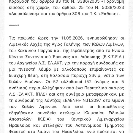
παράβαση του άρθρου 83 του Ν. 3386/2005 «Παράνομη
είσοδος στη χώρα», του άρθρου 25 του Ν. 5038/2023
«Διευκόλυνση» και του άρθρου 306 του Π.Κ. «Έκθεση».
*****
Τις πρωινές ώρες την 11.05.2026, ενημερώθηκαν οι
Λιμενικές Αρχές της Αγίας Γαλήνης, των Καλών Λιμένων,
του Κόκκινου Πύργου και της Ιεράπετρας από το Ενιαίο
Κέντρο Συντονισμού Έρευνας και Διάσωσης (Ε.Κ.Σ.Ε.Δ.)
του Αρχηγείου Λ.Σ.-ΕΛ.ΑΚΤ. για την παροχή συνδρομής σε
μια πνευστή λέμβο με αλλοδαπούς επιβαίνοντες σε
δυσχερή θέση, στη θαλάσσια περιοχή 26ν.μ. νότια των
Καλών Λιμένων. Οι 57 αλλοδαποί (52 άνδρες και 5
ανήλικοι) περισυλλέχθηκαν από ένα Περιπολικό σκάφος
Λ.Σ.-ΕΛ.ΑΚΤ. (ΠΛΣ) και στη συνέχεια μεταφέρθηκαν. με
τη συνδρομή της λάντζας «ΕΛΕΝΗ» Ν.Π.2097 στο λιμάνι
των Καλών Λιμένων. Από εκεί, οι διασωθέντες
οδηγήθηκαν συνοδεία στελεχών Κλιμακίου Ειδικών
Αποστολών (Κ.Ε.Α) του Κεντρικού Λιμεναρχείου
Ηρακλείου και στελεχών του Αστυνομικού Τμήματος
Φαιστού στο λιμάνι του Ηρακλείου, ενώ πρόκειται να