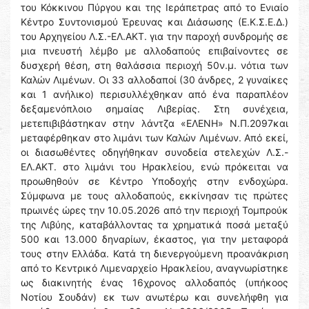
του Κόκκινου Πύργου και της Ιεράπετρας από το Ενιαίο
Κέντρο Συντονισμού Έρευνας και Διάσωσης (Ε.Κ.Σ.Ε.Δ.)
του Αρχηγείου Λ.Σ.-ΕΛ.ΑΚΤ. για την παροχή συνδρομής σε
μια πνευστή λέμβο με αλλοδαπούς επιβαίνοντες σε
δυσχερή θέση, στη θαλάσσια περιοχή 50ν.μ. νότια των
Καλών Λιμένων. Οι 33 αλλοδαποί (30 άνδρες, 2 γυναίκες
και 1 ανήλικο) περισυλλέχθηκαν από ένα παραπλέον
δεξαμενόπλοιο σημαίας Λιβερίας. Στη συνέχεια,
μετεπιβιβάστηκαν στην λάντζα «ΕΛΕΝΗ» Ν.Π.2097και
μεταφέρθηκαν στο λιμάνι των Καλών Λιμένων. Από εκεί,
οι διασωθέντες οδηγήθηκαν συνοδεία στελεχών Λ.Σ.-
ΕΛ.ΑΚΤ. στο λιμάνι του Ηρακλείου, ενώ πρόκειται να
προωθηθούν σε Κέντρο Υποδοχής στην ενδοχώρα.
Σύμφωνα με τους αλλοδαπούς, εκκίνησαν τις πρώτες
πρωινές ώρες την 10.05.2026 από την περιοχή Τομπρούκ
της Λιβύης, καταβάλλοντας τα χρηματικά ποσά μεταξύ
500 και 13.000 δηναρίων, έκαστος, για την μεταφορά
τους στην Ελλάδα. Κατά τη διενεργούμενη προανάκριση
από το Κεντρικό Λιμεναρχείο Ηρακλείου, αναγνωρίστηκε
ως διακινητής ένας 16χρονος αλλοδαπός (υπήκοος
Νοτίου Σουδάν) εκ των ανωτέρω και συνελήφθη για