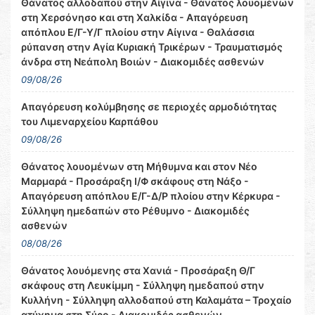
Θάνατος αλλοδαπού στην Αίγινα - Θάνατος λουομένων
στη Χερσόνησο και στη Χαλκίδα - Απαγόρευση
απόπλου Ε/Γ-Υ/Γ πλοίου στην Αίγινα - Θαλάσσια
ρύπανση στην Αγία Κυριακή Τρικέρων - Τραυματισμός
άνδρα στη Νεάπολη Βοιών - Διακομιδές ασθενών
09/08/26
Απαγόρευση κολύμβησης σε περιοχές αρμοδιότητας
του Λιμεναρχείου Καρπάθου
09/08/26
Θάνατος λουομένων στη Μήθυμνα και στον Νέο
Μαρμαρά - Προσάραξη Ι/Φ σκάφους στη Νάξο -
Απαγόρευση απόπλου Ε/Γ-Δ/Ρ πλοίου στην Κέρκυρα -
Σύλληψη ημεδαπών στο Ρέθυμνο - Διακομιδές
ασθενών
08/08/26
Θάνατος λουόμενης στα Χανιά - Προσάραξη Θ/Γ
σκάφους στη Λευκίμμη - Σύλληψη ημεδαπού στην
Κυλλήνη - Σύλληψη αλλοδαπού στη Καλαμάτα – Τροχαίο
ατύχημα στη Σύρο - Διακομιδές ασθενών