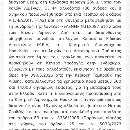
δυσχερή θέση, στη θαλάσσια περιοχή 23ν.μ. νότια των
Καλών Λιμένων. Οι 44 αλλοδαποί (36 άνδρες και 8
ανήλικοι) περισυλλέχθηκαν από ένα Περιπολικό σκάφος
Λ.Σ.-ΕΛ.ΑΚΤ. (ΠΛΣ) και στη συνέχεια μεταφέρθηκαν με
τη συνδρομή της λάντζας «ΕΛΕΝΗ» Ν.Π.2097 στο λιμάνι
των Καλών Λιμένων. Από εκεί, οι διασωθέντες
οδηγήθηκαν συνοδεία στελεχών Κλιμακίου Ειδικών
Αποστολών (Κ.Ε.Α) του Κεντρικού Λιμεναρχείου
Ηρακλείου και στελεχών του Αστυνομικού Τμήματος
Φαιστού στο λιμάνι του Ηρακλείου, ενώ πρόκειται να
προωθηθούν σε Κέντρο Υποδοχής στην ενδοχώρα.
Σύμφωνα με τους αλλοδαπούς, εκκίνησαν τις βραδινές
ώρες την 09.05.2026 από την περιοχή Τομπρούκ της
Λιβύης, καταβάλλοντας τα χρηματικά ποσά μεταξύ 500
και 14.000 δηναρίων, έκαστος, για τη μεταφορά τους
στην Ελλάδα. Κατά τη διενεργούμενη προανάκριση από
το Κεντρικό Λιμεναρχείο Ηρακλείου, αναγνωρίστηκε ως
διακινητής ένας 18χρονος αλλοδαπός (υπήκοος Νοτίου
Σουδάν) εκ των ανωτέρω και συνελήφθη για παράβαση
του άρθρου 83 του Ν. 3386/2005 «Παράνομη είσοδος
στη χώρα», του άρθρου 25 του Ν. 5038/2023
«Διευκόλυνση» και του άρθρου 306 του Π.Κ. «Έκθεση».