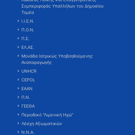
Συμπεριφοράς Υπαλλήλων του Δημοσίου
Τομέα
Ι.Ι.Ε.Ν.
Π.Ο.Ν.
Π.Σ.
ΕΛ.ΑΣ.
Μονάδα Ιατρικώς Υποβοηθούμενης
Αναπαραγωγής
UNHCR
CEPOL
ΕΑΑΝ
Π.Ν.
ΓΕΕΘΑ
Περιοδικό “Λιμενική Ηχώ”
Λέσχη Αξιωματικών
Ν.Ν.Α.