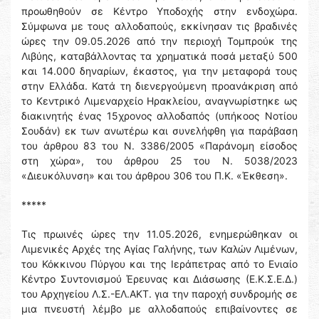
προωθηθούν σε Κέντρο Υποδοχής στην ενδοχώρα.
Σύμφωνα με τους αλλοδαπούς, εκκίνησαν τις βραδινές
ώρες την 09.05.2026 από την περιοχή Τομπρούκ της
Λιβύης, καταβάλλοντας τα χρηματικά ποσά μεταξύ 500
και 14.000 δηναρίων, έκαστος, για την μεταφορά τους
στην Ελλάδα. Κατά τη διενεργούμενη προανάκριση από
το Κεντρικό Λιμεναρχείο Ηρακλείου, αναγνωρίστηκε ως
διακινητής ένας 15χρονος αλλοδαπός (υπήκοος Νοτίου
Σουδάν) εκ των ανωτέρω και συνελήφθη για παράβαση
του άρθρου 83 του Ν. 3386/2005 «Παράνομη είσοδος
στη χώρα», του άρθρου 25 του Ν. 5038/2023
«Διευκόλυνση» και του άρθρου 306 του Π.Κ. «Έκθεση».
*****
Τις πρωινές ώρες την 11.05.2026, ενημερώθηκαν οι
Λιμενικές Αρχές της Αγίας Γαλήνης, των Καλών Λιμένων,
του Κόκκινου Πύργου και της Ιεράπετρας από το Ενιαίο
Κέντρο Συντονισμού Έρευνας και Διάσωσης (Ε.Κ.Σ.Ε.Δ.)
του Αρχηγείου Λ.Σ.-ΕΛ.ΑΚΤ. για την παροχή συνδρομής σε
μια πνευστή λέμβο με αλλοδαπούς επιβαίνοντες σε