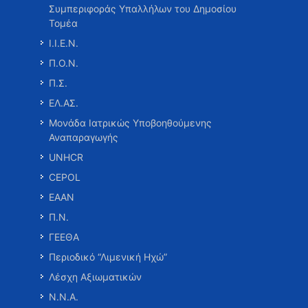
Συμπεριφοράς Υπαλλήλων του Δημοσίου
Τομέα
Ι.Ι.Ε.Ν.
Π.Ο.Ν.
Π.Σ.
ΕΛ.ΑΣ.
Μονάδα Ιατρικώς Υποβοηθούμενης
Αναπαραγωγής
UNHCR
CEPOL
ΕΑΑΝ
Π.Ν.
ΓΕΕΘΑ
Περιοδικό “Λιμενική Ηχώ”
Λέσχη Αξιωματικών
Ν.Ν.Α.