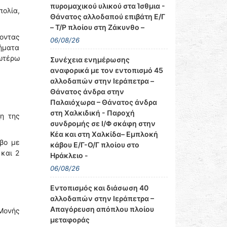
πυρομαχικού υλικού στα Ίσθμια -
ολία,
Θάνατος αλλοδαπού επιβάτη Ε/Γ
– Τ/Ρ πλοίου στη Ζάκυνθο –
σοντας
06/08/26
σήματα
ωτέρω
Συνέχεια ενημέρωσης
αναφορικά με τον εντοπισμό 45
αλλοδαπών στην Ιεράπετρα –
Θάνατος άνδρα στην
Παλαιόχωρα – Θάνατος άνδρα
στη Χαλκιδική - Παροχή
η της
συνδρομής σε Ι/Φ σκάφη στην
Κέα και στη Χαλκίδα– Εμπλοκή
μβο με
κάβου Ε/Γ-Ο/Γ πλοίου στο
 και 2
Ηράκλειο -
06/08/26
Εντοπισμός και διάσωση 40
αλλοδαπών στην Ιεράπετρα –
Απαγόρευση απόπλου πλοίου
 Μονής
μεταφοράς