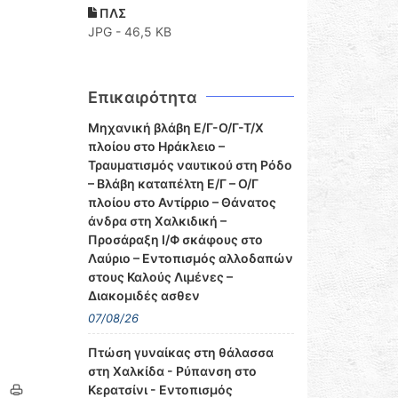
ΠΛΣ
JPG - 46,5 KB
Επικαιρότητα
Μηχανική βλάβη Ε/Γ-Ο/Γ-Τ/Χ
πλοίου στο Ηράκλειο –
Τραυματισμός ναυτικού στη Ρόδο
– Βλάβη καταπέλτη Ε/Γ – Ο/Γ
πλοίου στο Αντίρριο – Θάνατος
άνδρα στη Χαλκιδική –
Προσάραξη Ι/Φ σκάφους στο
Λαύριο – Εντοπισμός αλλοδαπών
στους Καλούς Λιμένες –
Διακομιδές ασθεν
07/08/26
Πτώση γυναίκας στη θάλασσα
στη Χαλκίδα - Ρύπανση στο
Κερατσίνι - Εντοπισμός