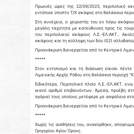
Πρωινές ώρες της 22/09/2023, περιπολικό σκ
εντόπισε ύποπτο Τ/Χ σκάφος στη θαλάσσια περιο
Στη συνέχεια, ο χειριστής του εν λόγω σκάφο
μεγάλη ταχύτητα με κατεύθυνση προς τις τουρ
του περιπολικού σκάφους Λ.Σ.-ΕΛ.ΑΚΤ.. Ακο
σκάφους και τη σύλληψη των δύο (02) αλλοδαπών
Προανάκριση διενεργείται από το Κεντρικό Λιμ
*****
Στον εντοπισμό και τη διάσωση είκοσι πέντ
Λιμενικής Αρχής Ρόδου στη θαλάσσια περιοχή ''Κ
Ειδικότερα, Περιπολικό πλοίο Λ.Σ.-ΕΛ.ΑΚΤ. ε
ικανό αριθμό επιβαινόντων. Άμεσα, προέβη στ
αγόρια) τους οποίους μετέφερε με ασφάλεια στο
Προανάκριση διενεργείται από το Κεντρικό Λιμε
*****
Χωρίς τις αισθήσεις του, ανασύρθηκε, απογευμ
Γρηγορίου Αγίου Όρους.