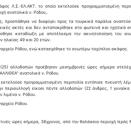
άφος Λ.Σ.-ΕΛ.ΑΚΤ. το οποίο εκτελούσε προγραμματισμένη περιπ
χή ανατολικά ν. Ρόδου,.
υς, προσπάθησε να διαφύγει προς τα τουρκικά παράλια αναπτύ
κικές ακτές και δεν ανταποκρίθηκε στα φωτεινά και ηχητικά 
λούθησε καταδίωξη με αποτέλεσμα την ακινητοποίηση του αν
 ηλικίας 49 και 20 ετών.
εναρχείο Ρόδου, ενώ κατασχέθηκε το ανωτέρω ταχύπλοο σκάφος.
ε (25) αλλοδαπών προέβησαν μεσημβρινές ώρες σήμερα στελέχ
ΑΛΛΙΘΕΑ'' ανατολικά ν. Ρόδου.
νώ εκτελούσε προγραμματισμένη περιπολία εντόπισε πνευστή λέ
ην περισυλλογή είκοσι πέντε αλλοδαπών (22 άνδρες, 1 γυναίκα
ν λιμένα ν. Ρόδου.
ναρχείο Ρόδου.
ατινές ώρες σήμερα, 38χρονος, από την θαλάσσια περιοχή Ιεράς