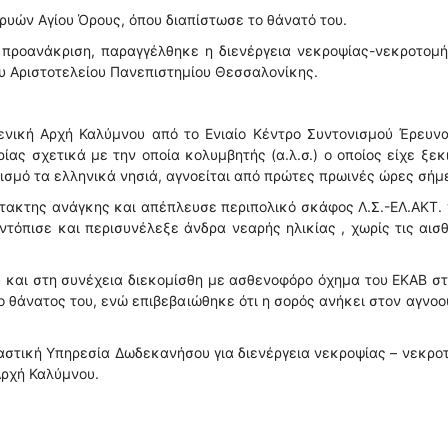
αρυών Αγίου Όρους, όπου διαπίστωσε το θάνατό του.
ί προανάκριση, παραγγέλθηκε η διενέργεια νεκροψίας-νεκροτομ
ου Αριστοτελείου Πανεπιστημίου Θεσσαλονίκης.
νική Αρχή Καλύμνου από το Ενιαίο Κέντρο Συντονισμού Έρευνα
ίας σχετικά με την οποία κολυμβητής (α.λ.σ.) ο οποίος είχε ξεκ
ισμό τα ελληνικά νησιά, αγνοείται από πρώτες πρωινές ώρες σήμ
τακτης ανάγκης και απέπλευσε περιπολικό σκάφος Λ.Σ.-ΕΛ.ΑΚΤ. 
ντόπισε και περισυνέλεξε άνδρα νεαρής ηλικίας , χωρίς τις αισ
και στη συνέχεια διεκομίσθη με ασθενοφόρο όχημα του ΕΚΑΒ στ
θάνατος του, ενώ επιβεβαιώθηκε ότι η σορός ανήκει στον αγνο
καστική Υπηρεσία Δωδεκανήσου για διενέργεια νεκροψίας – νεκρο
Αρχή Καλύμνου.