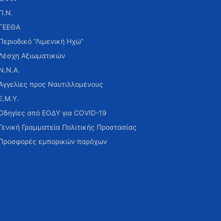
Π.Ν.
ΓΕΕΘΑ
Περιοδικό “Λιμενική Ηχώ”
Λέσχη Αξιωματικών
Ν.Ν.Α.
Αγγελίες προς Ναυτιλλομένους
Ε.Μ.Υ.
Οδηγίες από ΕΟΔΥ για COVID-19
Γενική Γραμματεία Πολιτικής Προστασίας
Προσφορές εμπορικών παρόχων