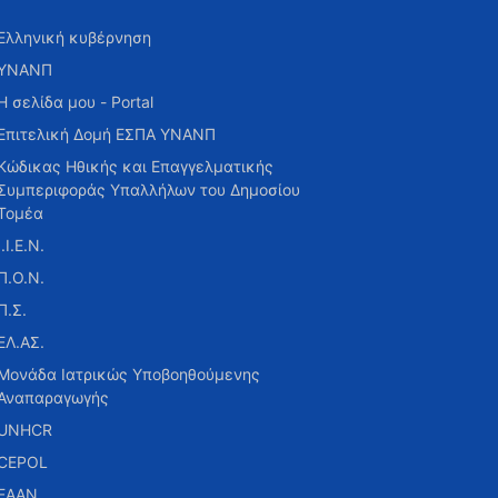
Ελληνική κυβέρνηση
ΥΝΑΝΠ
Η σελίδα μου - Portal
Επιτελική Δομή ΕΣΠΑ ΥΝΑΝΠ
Κώδικας Ηθικής και Επαγγελματικής
Συμπεριφοράς Υπαλλήλων του Δημοσίου
Τομέα
Ι.Ι.Ε.Ν.
Π.Ο.Ν.
Π.Σ.
ΕΛ.ΑΣ.
Μονάδα Ιατρικώς Υποβοηθούμενης
Αναπαραγωγής
UNHCR
CEPOL
ΕΑΑΝ