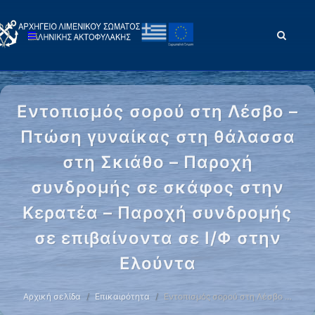
Εντοπισμός σορού στη Λέσβο –
Πτώση γυναίκας στη θάλασσα
στη Σκιάθο – Παροχή
συνδρομής σε σκάφος στην
Κερατέα – Παροχή συνδρομής
σε επιβαίνοντα σε Ι/Φ στην
Ελούντα
Αρχική σελίδα
Επικαιρότητα
Εντοπισμός σορού στη Λέσβο …