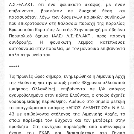
Λ.Σ.-ΕΛ.ΑΚΤ. ότι ένα φουσκωτό σκάφος, με έναν
επιβαίνοντα, βρισκόταν σε δυσχερή θέση και
παρασυρόταν, λόγω των δυσμενών καιρικών συνθηκών
που επικρατούσαν στη θαλάσσια περιοχή της παραλίας
Βρωμοπούσι Κερατέας Αττικής. Στην περιοχή μετέβη ένα
Περιπολικό όχημα (ΑΛΣ) Λ.Σ.-ΕΛ.ΑΚΤ., προς παροχή
συνδρομής. Η φουσκωτή λέμβος κατέπλευσε
αυτοδύναμα στην παραλία, με τον μοναδικό επιβαίνοντα
καλά στην υγεία του.
*****
Τις πρωινές ώρες σήμερα, ενημερώθηκε η Λιμενική Αρχή
της Ελούντας για την ύπαρξη ενός 68χρονου αλλοδαπού
(υπήκοος Ολλανδίας), επιβαίνοντα σε Ι/Φ σκάφος
αγκυροβολημένο στον κόλπο Ελούντας, ο οποίος έχρηζε
νοσοκομειακής περίθαλψης. Αμέσως στο σημείο μετέβη
το επαγγελματικό σκάφος «ΑΓΙΟΣ ΔΗΜΗΤΡΙΟΣ» Ν.Α.Ν.
43 με επιβαίνοντα στέλεχος της Λιμενικής Αρχής, το
οποίο παρέλαβε τον 68χρονο και τον μετέφερε στην
προβλήτα. Στη συνέχεια παρελήφθη από ασθενοφόρο
όχημα του ΕΚΑΒ και διακομίστηκε στο Γενικό