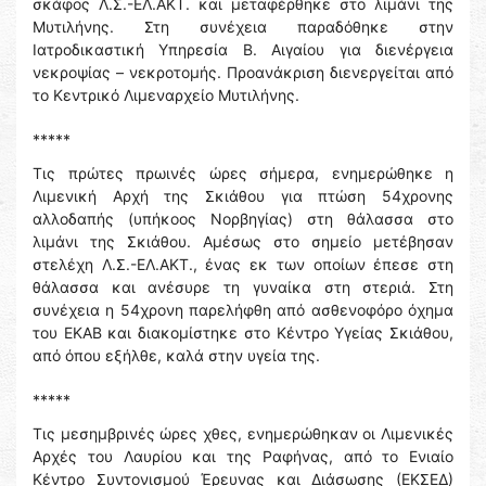
σκάφος Λ.Σ.-ΕΛ.ΑΚΤ. και μεταφέρθηκε στο λιμάνι της
Μυτιλήνης. Στη συνέχεια παραδόθηκε στην
Ιατροδικαστική Υπηρεσία Β. Αιγαίου για διενέργεια
νεκροψίας – νεκροτομής. Προανάκριση διενεργείται από
το Κεντρικό Λιμεναρχείο Μυτιλήνης.
*****
Τις πρώτες πρωινές ώρες σήμερα, ενημερώθηκε η
Λιμενική Αρχή της Σκιάθου για πτώση 54χρονης
αλλοδαπής (υπήκοος Νορβηγίας) στη θάλασσα στο
λιμάνι της Σκιάθου. Αμέσως στο σημείο μετέβησαν
στελέχη Λ.Σ.-ΕΛ.ΑΚΤ., ένας εκ των οποίων έπεσε στη
θάλασσα και ανέσυρε τη γυναίκα στη στεριά. Στη
συνέχεια η 54χρονη παρελήφθη από ασθενοφόρο όχημα
του ΕΚΑΒ και διακομίστηκε στο Κέντρο Υγείας Σκιάθου,
από όπου εξήλθε, καλά στην υγεία της.
*****
Τις μεσημβρινές ώρες χθες, ενημερώθηκαν οι Λιμενικές
Αρχές του Λαυρίου και της Ραφήνας, από το Ενιαίο
Κέντρο Συντονισμού Έρευνας και Διάσωσης (ΕΚΣΕΔ)