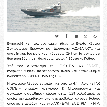
Ενημερώθηκε, πρωινές ώρες χθες, το Ενιαίο Κέντρο
Συντονισμού Έρευνας και Διάσωσης Λ.Σ.-ΕΛ.ΑΚΤ., για
ύπαρξη λέμβου με είκοσι τέσσερις (24) επιβαίνοντες σε
δυσχερή θέση, στη θαλάσσια περιοχή Βόρεια ν. Ρόδου.
Υπό τον συντονισμό του Ε.Κ.Σ.Ε.Δ. Λ.Σ.-ΕΛ.ΑΚΤ.,
ενεργοποιήθηκαν παραπλέοντα πλοία και απογειώθηκε
ελικόπτερο SUPER PUMA της Π.Α.
Η ανωτέρω λέμβος εντοπίστηκε από το Φ/Γ πλοίο «STAR
COMET» σημαίας Αντίγκουα & Μπαρμπούντα και
συνολικά διασώθηκαν είκοσι οχτώ (28) αλλοδαποί, οι
οποίοι μεταφέρθηκαν στο αγκυροβόλιο Ιαλυσού Ρόδου,
όπου μετεπιβιβάστηκαν στο Α/Κ «ΕΥΑΓΓΕΛΙΣΤΡΙΑ ΙΙΙ» Ν.Ρ.