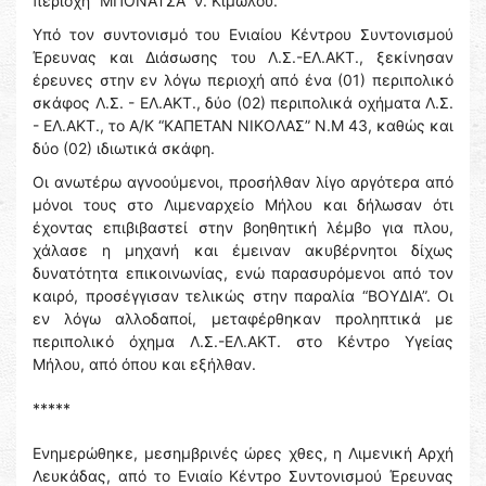
περιοχή “ΜΠΟΝΑΤΣΑ” ν. Κίμωλου.
Υπό τον συντονισμό του Ενιαίου Κέντρου Συντονισμού
Έρευνας και Διάσωσης του Λ.Σ.-ΕΛ.ΑΚΤ., ξεκίνησαν
έρευνες στην εν λόγω περιοχή από ένα (01) περιπολικό
σκάφος Λ.Σ. - ΕΛ.ΑΚΤ., δύο (02) περιπολικά οχήματα Λ.Σ.
- ΕΛ.ΑΚΤ., το Α/Κ “ΚΑΠΕΤΑΝ ΝΙΚΟΛΑΣ” Ν.Μ 43, καθώς και
δύο (02) ιδιωτικά σκάφη.
Οι ανωτέρω αγνοούμενοι, προσήλθαν λίγο αργότερα από
μόνοι τους στο Λιμεναρχείο Μήλου και δήλωσαν ότι
έχοντας επιβιβαστεί στην βοηθητική λέμβο για πλου,
χάλασε η μηχανή και έμειναν ακυβέρνητοι δίχως
δυνατότητα επικοινωνίας, ενώ παρασυρόμενοι από τον
καιρό, προσέγγισαν τελικώς στην παραλία “ΒΟΥΔΙΑ”. Οι
εν λόγω αλλοδαποί, μεταφέρθηκαν προληπτικά με
περιπολικό όχημα Λ.Σ.-ΕΛ.ΑΚΤ. στο Κέντρο Υγείας
Μήλου, από όπου και εξήλθαν.
*****
Ενημερώθηκε, μεσημβρινές ώρες χθες, η Λιμενική Αρχή
Λευκάδας, από το Ενιαίο Κέντρο Συντονισμού Έρευνας