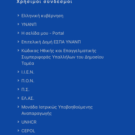
Χρήσιμοι σύνδεσμοι
Ελληνική κυβέρνηση
ΥΝΑΝΠ
Η σελίδα μου - Portal
Επιτελική Δομή ΕΣΠΑ ΥΝΑΝΠ
Κώδικας Ηθικής και Επαγγελματικής
Συμπεριφοράς Υπαλλήλων του Δημοσίου
Τομέα
Ι.Ι.Ε.Ν.
Π.Ο.Ν.
Π.Σ.
ΕΛ.ΑΣ.
Μονάδα Ιατρικώς Υποβοηθούμενης
Αναπαραγωγής
UNHCR
CEPOL