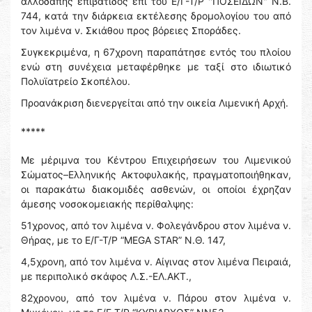
αλλοδαπής επιβάτιδος επί του Ε/Γ-Τ/Ρ ''ΠΟΣΕΙΔΩΝ" Ν.Β.
744, κατά την διάρκεια εκτέλεσης δρομολογίου του από
τον λιμένα ν. Σκιάθου προς βόρειες Σποράδες.
Συγκεκριμένα, η 67χρονη παραπάτησε εντός του πλοίου
ενώ στη συνέχεια μεταφέρθηκε με ταξί στο ιδιωτικό
Πολυϊατρείο Σκοπέλου.
Προανάκριση διενεργείται από την οικεία Λιμενική Αρχή.
*****
Με μέριμνα του Κέντρου Επιχειρήσεων του Λιμενικού
Σώματος–Ελληνικής Ακτοφυλακής, πραγματοποιήθηκαν,
οι παρακάτω διακομιδές ασθενών, οι οποίοι έχρηζαν
άμεσης νοσοκομειακής περίθαλψης:
51χρονος, από τον λιμένα ν. Φολεγάνδρου στον λιμένα ν.
Θήρας, με το Ε/Γ-Τ/Ρ “MEGA STAR” Ν.Θ. 147,
4,5χρονη, από τον λιμένα ν. Αίγινας στον λιμένα Πειραιά,
με περιπολικό σκάφος Λ.Σ.-ΕΛ.ΑΚΤ.,
82χρονου, από τον λιμένα ν. Πάρου στον λιμένα ν.