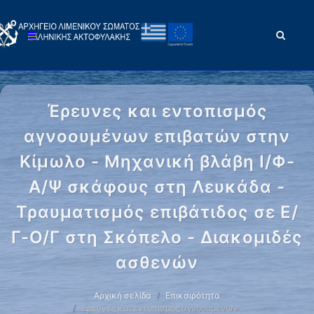
Έρευνες και εντοπισμός
αγνοουμένων επιβατών στην
Κίμωλο - Μηχανική βλάβη Ι/Φ-
Α/Ψ σκάφους στη Λευκάδα -
Τραυματισμός επιβάτιδος σε Ε/
Γ-Ο/Γ στη Σκόπελο - Διακομιδές
ασθενών
Αρχική σελίδα
Επικαιρότητα
Έρευνες και εντοπισμός αγνοουμένων …