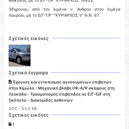
Μυκόνου, με το Ε/Γ-Τ/Ρ “ΚΥΡΙΑΡΧΟΣ” ΝΝ53,
38χρονου, από τον λιμένα ν. Άνδρου στον λιμένα
Λαυρίου, με το Ε/Γ-Τ/Ρ “”ΚΥΡΙΑΡΧΟΣ V” Ν.Ν. 67.
Σχετικές εικόνες
Σχετικά έγγραφα
Έρευνες και εντοπισμός αγνοουμένων επιβατών
στην Κίμωλο - Μηχανική βλάβη Ι/Φ-Α/Ψ σκάφους στη
Λευκάδα - Τραυματισμός επιβάτιδος σε Ε/Γ-Ο/Γ στη
Σκόπελο - Διακομιδές ασθενών
DOC
- 53,5 KB
Σχετικες εικόνες
1