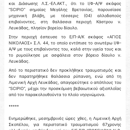
και Διάσωσης Λ.Σ.-ΕΛ.ΑΚΤ., ότι το Ι/Φ-Α/Ψ σκάφος
“SCIPIO” σημαίας Μεγάλης Βρετανίας, παρουσίασε
μηχανική βλάβη, με τέσσερις (04) αλλοδαπούς
επιβαίνοντες, στη θαλάσσια περιοχή Κάστρου ν.
Λευκάδας, πλησίον βορείου δίαυλο.
Στην περιοχή έσπευσε το Ε/Π-Α/Κ σκάφος «ΑΓΙΟΣ
ΝΙΚΟΛΑΟΣ» Σ.Λ. 44, το οποίο εντόπισε το ανωτέρω Ι/Φ-
Α/Ψ με τους επιβαίνοντες του, καλά στην υγεία τους και
το ρυμούλκησε με ασφάλεια στον βόρειο δίαυλο ν.
Λευκάδας.
Από το περιστατικό δεν προκλήθηκε τραυματισμός και
δεν παρατηρήθηκε θαλάσσια ρύπανση, ενώ από τη
Λιμενική Αρχή Λευκάδας, απαγορεύτηκε ο απόπλους του
“SCIPIO”, μέχρι την προσκόμιση βεβαιωτικού αξιοπλοΐας
από τον παρακολουθούντα το πλοίο νηογνώμονα.
*****
Ενημερώθηκε, μεσημβρινές ώρες χθες, η Λιμενική Αρχή
Σκοπέλου, για περιστατικό τραυματισμού 67χρονης