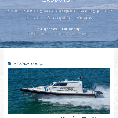
Βύθιση ερασιτεχνικού σκάφους αναψυχής στην
Βοιωτία - Διακομιδές ασθενών
Αρχική σελίδα
Επικαιρότητα
Έρευνες προς εντοπισμό αγνοούμενης …
08/08/2025 10:14 πμ.