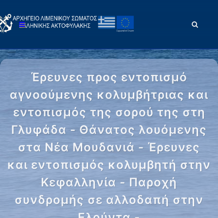
Έρευνες προς εντοπισμό
αγνοούμενης κολυμβήτριας και
εντοπισμός της σορού της στη
Γλυφάδα - Θάνατος λουόμενης
στα Νέα Μουδανιά - Έρευνες
και εντοπισμός κολυμβητή στην
Κεφαλληνία - Παροχή
συνδρομής σε αλλοδαπή στην
Ελούντα -