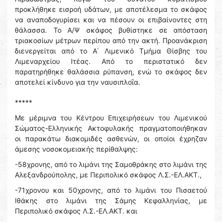
προκλήθηκε εισροή υδάτων, με αποτέλεσμα το σκάφος
να αναποδογυρίσει και να πέσουν οι επιβαίνοντες στη
θάλασσα. Το Α/Ψ σκάφος βυθίστηκε σε απόσταση
τριακοσίων μέτρων περίπου από την ακτή. Προανάκριση
διενεργείται από το Α΄ Λιμενικό Τμήμα Θίσβης του
Λιμεναρχείου Ιτέας. Από το περιστατικό δεν
παρατηρήθηκε θαλάσσια ρύπανση, ενώ το σκάφος δεν
αποτελεί κίνδυνο για την ναυσιπλοΐα.
*****
Με μέριμνα του Κέντρου Επιχειρήσεων του Λιμενικού
Σώματος-Ελληνικής Ακτοφυλακής πραγματοποιήθηκαν
οι παρακάτω διακομιδές ασθενών, οι οποίοι έχρηζαν
άμεσης νοσοκομειακής περίθαλψης:
-58χρονης, από το λιμάνι της Σαμοθράκης στο λιμάνι της
Αλεξανδρούπολης, με Περιπολικό σκάφος Λ.Σ.-ΕΛ.ΑΚΤ.,
-71χρονου και 50χρονης, από το λιμάνι του Πισαετού
Ιθάκης στο λιμάνι της Σάμης Κεφαλληνίας, με
Περιπολικό σκάφος Λ.Σ.-ΕΛ.ΑΚΤ. και