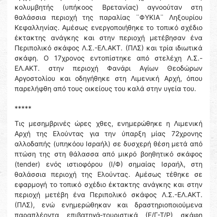
κολυμβητής (υπήκοος Βρετανίας) αγνοούταν στη
θαλάσσια περιοχή της παραλίας ¨ΦΥΚΙΑ¨ Ληξουρίου
Κεφαλληνίας. Αμέσως ενεργοποιήθηκε το τοπικό σχέδιο
έκτακτης ανάγκης και στην περιοχή μετέβησαν ένα
Περιπολικό σκάφος Λ.Σ.-ΕΛ.ΑΚΤ. (ΠΛΣ) και τρία ιδιωτικά
σκάφη. Ο 17χρονος εντοπίστηκε από στελέχη Λ.Σ.-
ΕΛ.ΑΚΤ. στην περιοχή Φανάρι Αγίων Θεοδώρων
Αργοστολίου και οδηγήθηκε στη Λιμενική Αρχή, όπου
παρελήφθη από τους οικείους του καλά στην υγεία του.
*****
Τις μεσημβρινές ώρες χθες, ενημερώθηκε η Λιμενική
Αρχή της Ελούντας για την ύπαρξη μίας 72χρονης
αλλοδαπής (υπηκόου Ισραήλ) σε δυσχερή θέση μετά από
πτώση της στη θάλασσα από μικρό βοηθητικό σκάφος
(tender) ενός ιστιοφόρου (Ι/Φ) σημαίας Ισραήλ, στη
θαλάσσια περιοχή της Ελούντας. Αμέσως τέθηκε σε
εφαρμογή το τοπικό σχέδιο έκτακτης ανάγκης και στην
περιοχή μετέβη ένα Περιπολικό σκάφος Λ.Σ.-ΕΛ.ΑΚΤ.
(ΠΛΣ), ενώ ενημερώθηκαν και δραστηριοποιούμενα
παραπλέοντα επιβατηγά-τουριστικά (Ε/Γ-Τ/Ρ) σκάφη