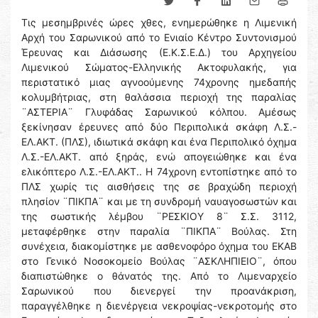
Τις μεσημβρινές ώρες χθες, ενημερώθηκε η Λιμενική
Αρχή του Σαρωνικού από το Ενιαίο Κέντρο Συντονισμού
Έρευνας και Διάσωσης (Ε.Κ.Σ.Ε.Δ.) του Αρχηγείου
Λιμενικού Σώματος-Ελληνικής Ακτοφυλακής, για
περιστατικό μιας αγνοούμενης 74χρονης ημεδαπής
κολυμβήτριας, στη θαλάσσια περιοχή της παραλίας
¨ΑΣΤΕΡΙΑ¨ Γλυφάδας Σαρωνικού κόλπου. Αμέσως
ξεκίνησαν έρευνες από δύο Περιπολικά σκάφη Λ.Σ.-
ΕΛ.ΑΚΤ. (ΠΛΣ), ιδιωτικά σκάφη και ένα Περιπολικό όχημα
Λ.Σ.-ΕΛ.ΑΚΤ. από ξηράς, ενώ απογειώθηκε και ένα
ελικόπτερο Λ.Σ.-ΕΛ.ΑΚΤ.. Η 74χρονη εντοπίστηκε από το
ΠΛΣ χωρίς τις αισθήσεις της σε βραχώδη περιοχή
πλησίον ¨ΠΙΚΠΑ¨ και με τη συνδρομή ναυαγοσωστών και
της σωστικής λέμβου ¨ΡΕΣΚΙΟΥ 8¨ Σ.Σ. 3112,
μεταφέρθηκε στην παραλία ¨ΠΙΚΠΑ¨ Βούλας. Στη
συνέχεια, διακομίστηκε με ασθενοφόρο όχημα του ΕΚΑΒ
στο Γενικό Νοσοκομείο Βούλας ¨ΑΣΚΛΗΠΙΕΙΟ¨, όπου
διαπιστώθηκε ο θάνατός της. Από το Λιμεναρχείο
Σαρωνικού που διενεργεί την προανάκριση,
παραγγέλθηκε η διενέργεια νεκροψίας-νεκροτομής στο