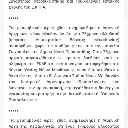
Εργαστήριο Ιατροδικαστικής και Τοξικολογίας Ιατρικής
Σχολής του Ε.Κ.Π.Α.
*****
Τις μεσημβρινές ώρες χθες, ενημερώθηκε η Λιμενική
Αρχή των Νέων Μουδανιών ότι μία 75χρονη αλλοδαπή
(υπήκοος Δημοκρατίας Βόρειας Μακεδονίας)
ανασύρθηκε χωρίς τις αισθήσεις της, από την παραλία
Σωχόπολης του Δήμου Νέας Προποντίδας. Στην 75χρονη
αρχικά παρασχέθηκαν οι πρώτες βοήθειες από το
πλήρωμα του ΕΚΑΒ και στη συνέχεια μεταφέρθηκε στο
Κέντρο Υγείας Νέων Μουδανιών, όπου διαπιστώθηκε ο
θάνατός της. Από το Β΄ Λιμενικό Τμήμα Νέων Μουδανιών
του Κεντρικού Λιμεναρχείου Θεσσαλονίκης που
διενεργεί την προανάκριση, παραγγέλθηκε η διενέργεια
νεκροψίας-νεκροτομής στην Ιατροδικαστική Υπηρεσία
Θεσσαλονίκης.
*****
Τις μεσημβρινές ώρες χθες, ενημερώθηκε η Λιμενική
Αρχή της Κεφαλληνίας ότι ένας 17χρονος αλλοδαπός