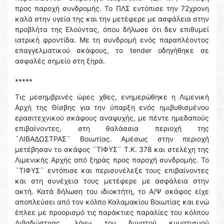
προς παροχή συνδρομής. Το ΠΛΣ εντόπισε την 72χρονη
καλά στην υγεία της και την μετέφερε με ασφάλεια στην
προβλήτα της Ελούντας, όπου δήλωσε ότι δεν επιθυμεί
ιατρική φροντίδα. Με τη συνδρομή ενός παραπλέοντος
επαγγελματικού σκάφους, το tender οδηγήθηκε σε
ασφαλές σημείο στη ξηρά.
*****
Τις μεσημβρινές ώρες χθες, ενημερώθηκε η Λιμενική
Αρχή της Θίσβης για την ύπαρξη ενός ημιβυθισμένου
ερασιτεχνικού σκάφους αναψυχής, με πέντε ημεδαπούς
επιβαίνοντες, στη θαλάσσια περιοχή της
¨ΛΙΒΑΔΩΣΤΡΑΣ¨ Βοιωτίας. Αμέσως στην περιοχή
μετέβησαν το σκάφος ¨ΤΙΦΥΣ¨ Τ.Κ. 378 και στελέχη της
Λιμενικής Αρχής από ξηράς προς παροχή συνδρομής. Το
¨ΤΙΦΥΣ¨ εντόπισε και περισυνέλεξε τους επιβαίνοντες
και στη συνέχεια τους μετέφερε με ασφάλεια στην
ακτή. Κατά δήλωση του ιδιοκτήτη, το Α/Ψ σκάφος είχε
αποπλεύσει από τον κόλπο Καλαμακίου Βοιωτίας και ενώ
έπλεε με προορισμό τις παράκτιες παραλίες του κόλπου
Λιβαδώστρας, λόγω του δυνατού κυματισμού