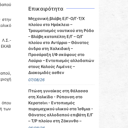
οδαπού
Επικαιρότητα
Μηχανική βλάβη Ε/Γ-Ο/Γ-Τ/Χ
ς στην
πλοίου στο Ηράκλειο –
πολικό
Τραυματισμός ναυτικού στη Ρόδο
– Βλάβη καταπέλτη Ε/Γ – Ο/Γ
 Λ.Σ.-
πλοίου στο Αντίρριο – Θάνατος
 ΕΚΑΒ
άνδρα στη Χαλκιδική –
Προσάραξη Ι/Φ σκάφους στο
Λαύριο – Εντοπισμός αλλοδαπών
στους Καλούς Λιμένες –
Διακομιδές ασθεν
απού,
ριοχή
07/08/26
Πτώση γυναίκας στη θάλασσα
στη Χαλκίδα - Ρύπανση στο
, όπου
Κερατσίνι - Εντοπισμός
ή των
πυρομαχικού υλικού στα Ίσθμια -
Θάνατος αλλοδαπού επιβάτη Ε/Γ
– Τ/Ρ πλοίου στη Ζάκυνθο –