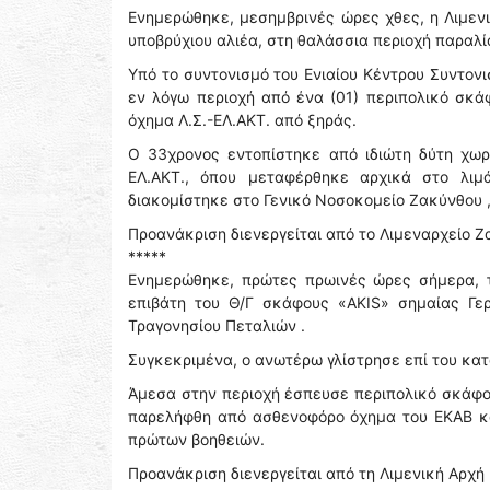
Ενημερώθηκε, μεσημβρινές ώρες χθες, η Λιμεν
υποβρύχιου αλιέα, στη θαλάσσια περιοχή παραλ
Υπό το συντονισμό του Ενιαίου Κέντρου Συντον
εν λόγω περιοχή από ένα (01) περιπολικό σκάφ
όχημα Λ.Σ.-ΕΛ.ΑΚΤ. από ξηράς.
Ο 33χρονος εντοπίστηκε από ιδιώτη δύτη χωρί
ΕΛ.ΑΚΤ., όπου μεταφέρθηκε αρχικά στο λι
διακομίστηκε στο Γενικό Νοσοκομείο Ζακύνθου ,
Προανάκριση διενεργείται από το Λιμεναρχείο Ζ
*****
Ενημερώθηκε, πρώτες πρωινές ώρες σήμερα, τ
επιβάτη του Θ/Γ σκάφους «AKIS» σημαίας Γερ
Τραγονησίου Πεταλιών .
Συγκεκριμένα, ο ανωτέρω γλίστρησε επί του κα
Άμεσα στην περιοχή έσπευσε περιπολικό σκάφος
παρελήφθη από ασθενοφόρο όχημα του ΕΚΑΒ κα
πρώτων βοηθειών.
Προανάκριση διενεργείται από τη Λιμενική Αρχή