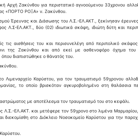
ική Αρχή Ζακύνθου για περιστατικό αγνοούμενου 33χρονου αλλ
ίας «ΠΟΡΤΟ ΡΟΞΑ» ν. Ζακύνθου.
ισμού Έρευνας και Διάσωσης του Λ.Σ.-ΕΛ.ΑΚΤ., ξεκίνησαν έρευνε
ος Λ.Σ-ΕΛ.ΑΚΤ., δύο (02) ιδιωτικά σκάφη, ιδιώτη δύτη και περι
ς τις αισθήσεις του και περισυνελέγη από περιπολικό σκάφος
μάνι της Ζακύνθου και από εκεί με ασθενοφόρο όχημα του
 όπου διαπιστώθηκε ο θάνατός του.
ακύνθου.
ο Λιμεναρχείο Καρύστου, για τον τραυματισμό 59χρονου αλλοδ
μανίας, το οποίο βρισκόταν αγκυροβολημένο στη θαλάσσια πε
ταστρώματος με αποτέλεσμα τον τραυματισμό του στο κεφάλι.
 Λ.Σ.-ΕΛ.ΑΚΤ. και μετέφερε τον 59χρονο στο λιμένα Μαρμαρίου
ι διεκομίσθη στο Διόκλειο Νοσοκομείο Καρύστου για την παροχ
 Καρύστου.