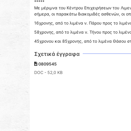
*****
Με μέριμνα του Κέντρου Επιχειρήσεων του Λιμε
σήμερα, οι παρακάτω διακομιδές ασθενών, οι ο
16χρονης, από το λιμένα ν. Πάρου προς το λιμένα 
58χρονης, από το λιμένα ν. Τήνου προς το λιμέν
45χρονου και 85χρονης, από το λιμένα Θάσου στ
Σχετικά έγγραφα
0809545
DOC
- 52,0 KB