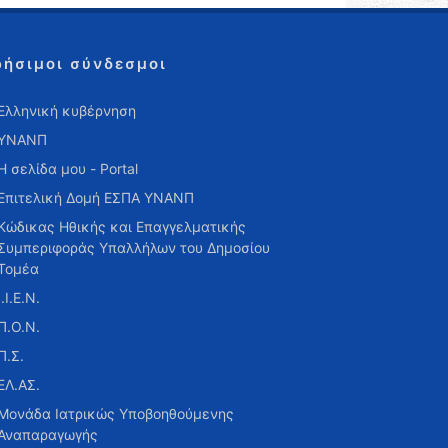
ρήσιμοι σύνδεσμοι
Ελληνική κυβέρνηση
ΥΝΑΝΠ
Η σελίδα μου - Portal
Επιτελική Δομή ΕΣΠΑ ΥΝΑΝΠ
Κώδικας Ηθικής και Επαγγελματικής
Συμπεριφοράς Υπαλλήλων του Δημοσίου
Τομέα
Ι.Ι.Ε.Ν.
Π.Ο.Ν.
Π.Σ.
ΕΛ.ΑΣ.
Μονάδα Ιατρικώς Υποβοηθούμενης
Αναπαραγωγής