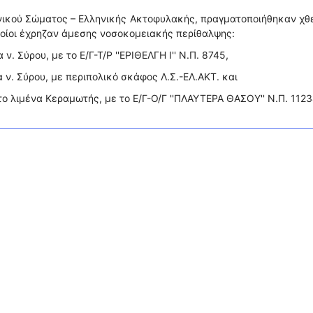
νικού Σώματος – Ελληνικής Ακτοφυλακής, πραγματοποιήθηκαν χθ
ποίοι έχρηζαν άμεσης νοσοκομειακής περίθαλψης:
ν. Σύρου, με το Ε/Γ-Τ/Ρ ''ΕΡΙΘΕΛΓΗ Ι'' Ν.Π. 8745,
α ν. Σύρου, με περιπολικό σκάφος Λ.Σ.-ΕΛ.ΑΚΤ. και
ο λιμένα Κεραμωτής, με το Ε/Γ-Ο/Γ ''ΠΛΑΥΤΕΡΑ ΘΑΣΟΥ'' Ν.Π. 1123