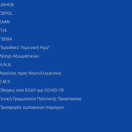
UNHCR
CEPOL
ΕΑΑΝ
Π.Ν.
ΓΕΕΘΑ
Περιοδικό “Λιμενική Ηχώ”
Λέσχη Αξιωματικών
Ν.Ν.Α.
Αγγελίες προς Ναυτιλλομένους
Ε.Μ.Υ.
Οδηγίες από ΕΟΔΥ για COVID-19
Γενική Γραμματεία Πολιτικής Προστασίας
Προσφορές εμπορικών παρόχων