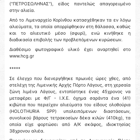
(''ΠΕΤΡΟΣΩΛΗΝΑΣ''), είδος παντελώς απαγορευμένο
στην αλιεία.
Από το Λιμεναρχείο Κορίνθου κατασχέθηκαν τα εν λόγω
αλιεύματα, τα οποία απορρίφθηκαν στη θάλασσα, καθώς
και το αλιευτικό μέσο (σφυρί), ενώ κινήθηκε η
διαδικασία επιβολής των προβλεπόμενων κυρώσεων.
Διαθέσιμο φωτογραφικό υλικό έχει αναρτηθεί στο
www.hcg.gr
*****
Σε έλεγχο που διενεργήθηκε πρωινές ώρες χθες, από
στελέχη της Λιμενικής Αρχής Πόρτο Λάγους, στη χερσαία
ζώνη λιμένα Λάγους, εντοπίστηκε ένας 45χρονος να
μεταφέρει με Φ/Γ - Ι.Χ.Ε. όχημα σαράντα ένα (41)
κιβώτια που περιείχαν αλιεύματα του είδους ολοθούρια
(HOLOTHURIA SPP) υπολειπόμενων διαστάσεων,
συνολικού βάρους τετρακοσίων δέκα κιλών (410kg), τα
οποία είχε φορτώσει από Α/Κ σκάφος, ιδιοκτησίας
38χρονου αλιέα.