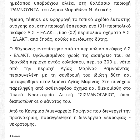
ημεδαπού υποβρύχιου αλιέα, στη θαλάσσια περιοχή
''ΡΑΜΝΟΥΝΤΑ'' του Δήμου Μαραθώνα Ν. Αττικής.
Άμεσα, τέθηκε σε εφαρμογή το τοπικό σχέδιο έκτακτης
ανάγκης και στην περιοχή έσπευσαν ένα (01) περιπολικό
σκάφος Λ.Σ. - ΕΛ.ΑΚΤ., δύο (02) περιπολικά οχήματα Λ.Σ.
- ΕΛ.ΑΚΤ. από ξηράς, καθώς και ιδιώτης δύτης.
Ο 69χρονος εντοπίστηκε από το περιπολικό σκάφος Λ.Σ
- ΕΛ.ΑΚΤ. εγκλωβισμένος χωρίς τις αισθήσεις του, σε
βραχώδη περιοχή εντός κολπίσκου, περί τα 300 μ. νότια
από την περιοχή Αγίας Μαρίνας Ραμνούντας,
περισυνελέγη με τη συνδρομή του ιδιώτη δύτη και
μεταφέρθηκε στον λιμένα Αγίας Μαρίνας. Στη συνέχεια
παρελήφθη από ασθενοφόρο όχημα και διεκομίσθη στο
Γενικό Νοσοκομείο Αττική ''ΣΙΣΜΑΝΟΓΛΕΙΟ'', όπου
διαπιστώθηκε ο θάνατος του.
Από το Κεντρικό Λιμεναρχείο Ραφήνας που διενεργεί την
προανάκριση, παραγγέλθηκε η διενέργεια νεκροψίας -
νεκροτομής.
*****