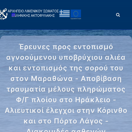
Έρευνες προς εντοπισμό
αγνοούμενου υποβρύχιου αλιέα
και εντοπισμός της σορού του
στον Μαραθώνα - Αποβίβαση
τραυματία μέλους πληρώματος
Φ/Γ πλοίου στο Ηράκλειο -
Αλιευτικοί έλεγχοι στην Κόρινθο
και στο Πόρτο Λάγος -
Διακομιδές ασθενών