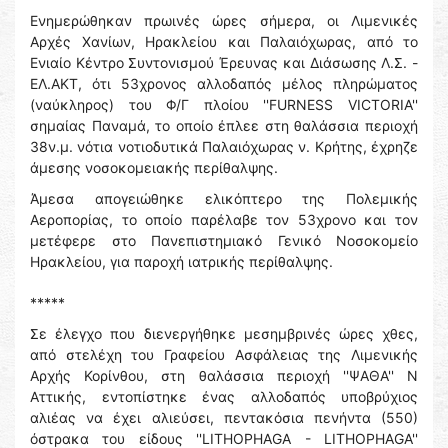
Ενημερώθηκαν πρωινές ώρες σήμερα, οι Λιμενικές
Αρχές Χανίων, Ηρακλείου και Παλαιόχωρας, από το
Ενιαίο Κέντρο Συντονισμού Έρευνας και Διάσωσης Λ.Σ. -
ΕΛ.ΑΚΤ, ότι 53χρονος αλλοδαπός μέλος πληρώματος
(ναύκληρος) του Φ/Γ πλοίου ''FURNESS VICTORIA''
σημαίας Παναμά, το οποίο έπλεε στη θαλάσσια περιοχή
38ν.μ. νότια νοτιοδυτικά Παλαιόχωρας ν. Κρήτης, έχρηζε
άμεσης νοσοκομειακής περίθαλψης.
Άμεσα απογειώθηκε ελικόπτερο της Πολεμικής
Αεροπορίας, το οποίο παρέλαβε τον 53χρονο και τον
μετέφερε στο Πανεπιστημιακό Γενικό Νοσοκομείο
Ηρακλείου, για παροχή ιατρικής περίθαλψης.
*****
Σε έλεγχο που διενεργήθηκε μεσημβρινές ώρες χθες,
από στελέχη του Γραφείου Ασφάλειας της Λιμενικής
Αρχής Κορίνθου, στη θαλάσσια περιοχή ''ΨΑΘΑ'' Ν
Αττικής, εντοπίστηκε ένας αλλοδαπός υποβρύχιος
αλιέας να έχει αλιεύσει, πεντακόσια πενήντα (550)
όστρακα του είδους ''LITHOPHAGA - LITHOPHAGA''