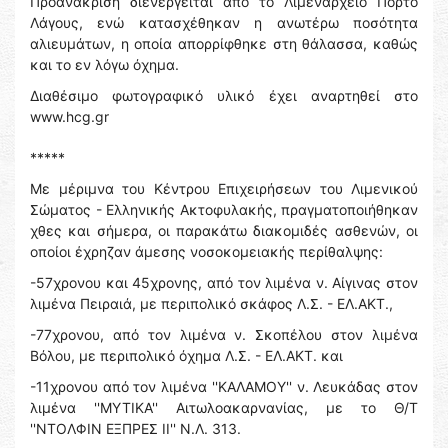
Προανάκριση διενεργείται από το Λιμεναρχείο Πόρτο
Λάγους, ενώ κατασχέθηκαν η ανωτέρω ποσότητα
αλιευμάτων, η οποία απορρίφθηκε στη θάλασσα, καθώς
και το εν λόγω όχημα.
Διαθέσιμο φωτογραφικό υλικό έχει αναρτηθεί στο
www.hcg.gr
*****
Με μέριμνα του Κέντρου Επιχειρήσεων του Λιμενικού
Σώματος - Ελληνικής Ακτοφυλακής, πραγματοποιήθηκαν
χθες και σήμερα, οι παρακάτω διακομιδές ασθενών, οι
οποίοι έχρηζαν άμεσης νοσοκομειακής περίθαλψης:
-57χρονου και 45χρονης, από τον λιμένα ν. Αίγινας στον
λιμένα Πειραιά, με περιπολικό σκάφος Λ.Σ. - ΕΛ.ΑΚΤ.,
-77χρονου, από τον λιμένα ν. Σκοπέλου στον λιμένα
Βόλου, με περιπολικό όχημα Λ.Σ. - ΕΛ.ΑΚΤ. και
-11χρονου από τον λιμένα ''ΚΑΛΑΜΟΥ'' ν. Λευκάδας στον
λιμένα ''ΜΥΤΙΚΑ'' Αιτωλοακαρνανίας, με το Θ/Τ
''ΝΤΟΛΦΙΝ ΕΞΠΡΕΣ ΙΙ'' Ν.Λ. 313.