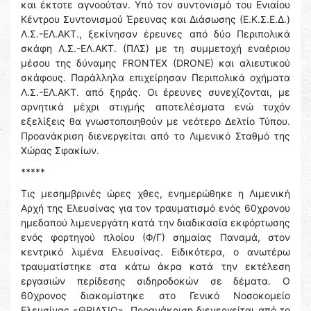
και έκτοτε αγνοούταν. Υπό τον συντονισμό του Ενιαίου
Κέντρου Συντονισμού Έρευνας και Διάσωσης (Ε.Κ.Σ.Ε.Δ.)
Λ.Σ.-ΕΛ.ΑΚΤ., ξεκίνησαν έρευνες από δύο Περιπολικά
σκάφη Λ.Σ.-ΕΛ.ΑΚΤ. (ΠΛΣ) με τη συμμετοχή εναέριου
μέσου της δύναμης FRONTEX (DRONE) και αλιευτικού
σκάφους. Παράλληλα επιχείρησαν Περιπολικά οχήματα
Λ.Σ.-ΕΛ.ΑΚΤ. από ξηράς. Οι έρευνες συνεχίζονται, με
αρνητικά μέχρι στιγμής αποτελέσματα ενώ τυχόν
εξελίξεις θα γνωστοποιηθούν με νεότερο Δελτίο Τύπου.
Προανάκριση διενεργείται από το Λιμενικό Σταθμό της
Χώρας Σφακίων.
*****
Τις μεσημβρινές ώρες χθες, ενημερώθηκε η Λιμενική
Αρχή της Ελευσίνας για τον τραυματισμό ενός 60χρονου
ημεδαπού λιμενεργάτη κατά την διαδικασία εκφόρτωσης
ενός φορτηγού πλοίου (Φ/Γ) σημαίας Παναμά, στον
κεντρικό λιμένα Ελευσίνας. Ειδικότερα, ο ανωτέρω
τραυματίστηκε στα κάτω άκρα κατά την εκτέλεση
εργασιών περίδεσης σιδηροδοκών σε δέματα. Ο
60χρονος διακομίστηκε στο Γενικό Νοσοκομείο
Ελευσίνας «ΘΡΙΑΣΙΟ». Προανάκριση διενεργείται από το