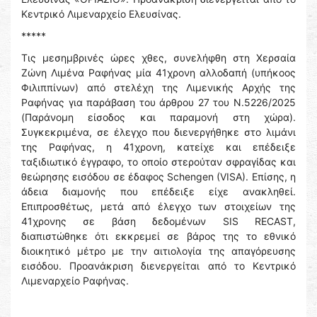
Κεντρικό Λιμεναρχείο Ελευσίνας.
*****
Τις μεσημβρινές ώρες χθες, συνελήφθη στη Χερσαία
Ζώνη Λιμένα Ραφήνας μία 41χρονη αλλοδαπή (υπήκοος
Φιλιππίνων) από στελέχη της Λιμενικής Αρχής της
Ραφήνας για παράβαση του άρθρου 27 του Ν.5226/2025
(Παράνομη είσοδος και παραμονή στη χώρα).
Συγκεκριμένα, σε έλεγχο που διενεργήθηκε στο λιμάνι
της Ραφήνας, η 41χρονη, κατείχε και επέδειξε
ταξιδιωτικό έγγραφο, το οποίο στερούταν σφραγίδας και
θεώρησης εισόδου σε έδαφος Schengen (VISA). Επίσης, η
άδεια διαμονής που επέδειξε είχε ανακληθεί.
Επιπροσθέτως, μετά από έλεγχο των στοιχείων της
41χρονης σε βάση δεδομένων SIS RECAST,
διαπιστώθηκε ότι εκκρεμεί σε βάρος της το εθνικό
διοικητικό μέτρο με την αιτιολογία της απαγόρευσης
εισόδου. Προανάκριση διενεργείται από το Κεντρικό
Λιμεναρχείο Ραφήνας.