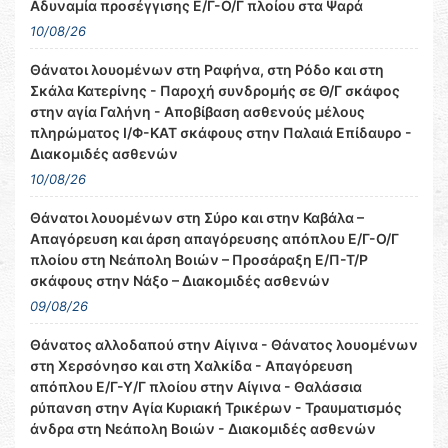
Αδυναμία προσέγγισης Ε/Γ-Ο/Γ πλοίου στα Ψαρά
10/08/26
Θάνατοι λουομένων στη Ραφήνα, στη Ρόδο και στη
Σκάλα Κατερίνης - Παροχή συνδρομής σε Θ/Γ σκάφος
στην αγία Γαλήνη - Αποβίβαση ασθενούς μέλους
πληρώματος Ι/Φ-ΚΑΤ σκάφους στην Παλαιά Επίδαυρο -
Διακομιδές ασθενών
10/08/26
Θάνατοι λουομένων στη Σύρο και στην Καβάλα –
Απαγόρευση και άρση απαγόρευσης απόπλου Ε/Γ-Ο/Γ
πλοίου στη Νεάπολη Βοιών – Προσάραξη Ε/Π-Τ/Ρ
σκάφους στην Νάξο – Διακομιδές ασθενών
09/08/26
Θάνατος αλλοδαπού στην Αίγινα - Θάνατος λουομένων
στη Χερσόνησο και στη Χαλκίδα - Απαγόρευση
απόπλου Ε/Γ-Υ/Γ πλοίου στην Αίγινα - Θαλάσσια
ρύπανση στην Αγία Κυριακή Τρικέρων - Τραυματισμός
άνδρα στη Νεάπολη Βοιών - Διακομιδές ασθενών