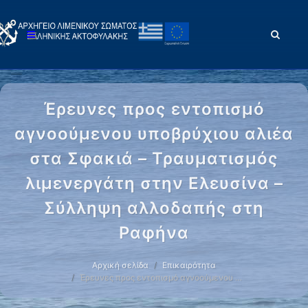
Έρευνες προς εντοπισμό
αγνοούμενου υποβρύχιου αλιέα
στα Σφακιά – Τραυματισμός
λιμενεργάτη στην Ελευσίνα –
Σύλληψη αλλοδαπής στη
Ραφήνα
Αρχική σελίδα
Επικαιρότητα
Έρευνες προς εντοπισμό αγνοούμενου …