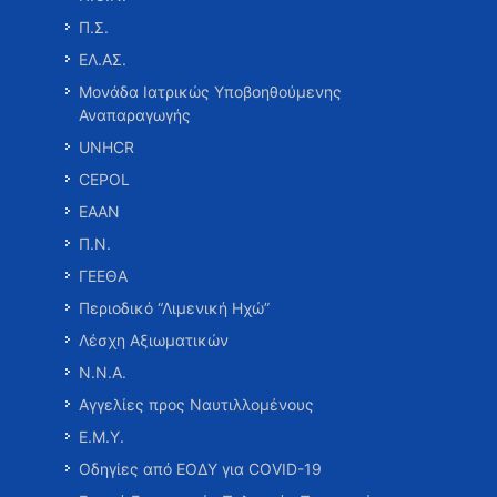
Π.Σ.
ΕΛ.ΑΣ.
Μονάδα Ιατρικώς Υποβοηθούμενης
Αναπαραγωγής
UNHCR
CEPOL
ΕΑΑΝ
Π.Ν.
ΓΕΕΘΑ
Περιοδικό “Λιμενική Ηχώ”
Λέσχη Αξιωματικών
Ν.Ν.Α.
Αγγελίες προς Ναυτιλλομένους
Ε.Μ.Υ.
Οδηγίες από ΕΟΔΥ για COVID-19