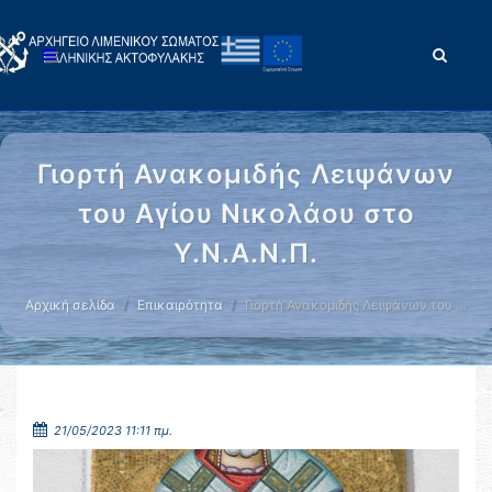
Γιορτή Ανακομιδής Λειψάνων
του Αγίου Νικολάου στο
Υ.Ν.Α.Ν.Π.
Αρχική σελίδα
Επικαιρότητα
Γιορτή Ανακομιδής Λειψάνων του …
21/05/2023 11:11 πμ.