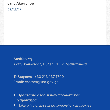
στην Αλόννησο
06/08/26
Διεύθυνση
Ακτή Βασιλειάδη, Πύλες Ε1-Ε2, Δραπετσώνα
Τηλέφωνο:
+30 213 137 1700
Email:
contact@yna.gov.gr
Προστασία δεδομένων προσωπικού
χαρακτήρα
Πολιτική για αρχεία καταγραφής και cookies