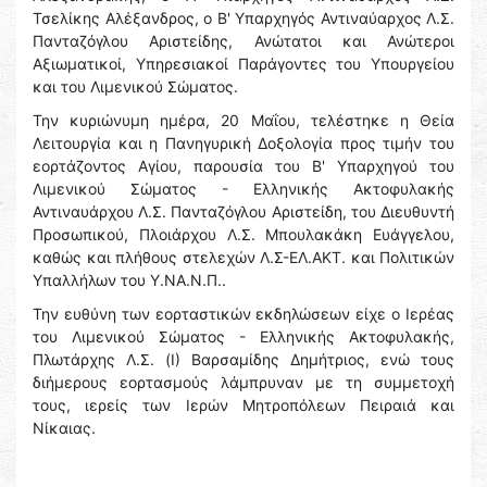
Τσελίκης Αλέξανδρος, ο Β' Υπαρχηγός Αντιναύαρχος Λ.Σ.
Πανταζόγλου Αριστείδης, Ανώτατοι και Ανώτεροι
Αξιωματικοί, Υπηρεσιακοί Παράγοντες του Υπουργείου
και του Λιμενικού Σώματος.
Την κυριώνυμη ημέρα, 20 Μαΐου, τελέστηκε η Θεία
Λειτουργία και η Πανηγυρική Δοξολογία προς τιμήν του
εορτάζοντος Αγίου, παρουσία του Β' Υπαρχηγού του
Λιμενικού Σώματος - Ελληνικής Ακτοφυλακής
Αντιναυάρχου Λ.Σ. Πανταζόγλου Αριστείδη, του Διευθυντή
Προσωπικού, Πλοιάρχου Λ.Σ. Μπουλακάκη Ευάγγελου,
καθώς και πλήθους στελεχών Λ.Σ-ΕΛ.ΑΚΤ. και Πολιτικών
Υπαλλήλων του Υ.ΝΑ.Ν.Π..
Την ευθύνη των εορταστικών εκδηλώσεων είχε ο Ιερέας
του Λιμενικού Σώματος - Ελληνικής Ακτοφυλακής,
Πλωτάρχης Λ.Σ. (Ι) Βαρσαμίδης Δημήτριος, ενώ τους
διήμερους εορτασμούς λάμπρυναν με τη συμμετοχή
τους, ιερείς των Ιερών Μητροπόλεων Πειραιά και
Νίκαιας.