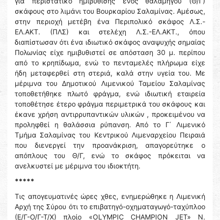
για περιστατικό ημιβύθισης ενός θαλαμηγού (Θ/Γ)
σκάφους στο λιμάνι του Βουρκαρίου Σαλαμίνας. Αμέσως,
στην περιοχή μετέβη ένα Περιπολικό σκάφος Λ.Σ.-
ΕΛ.ΑΚΤ. (ΠΛΣ) και στελέχη Λ.Σ.-ΕΛ.ΑΚΤ., όπου
διαπίστωσαν ότι ένα ιδιωτικό σκάφος αναψυχής σημαίας
Πολωνίας είχε ημιβυθιστεί σε απόσταση 30 μ. περίπου
από το κρηπίδωμα, ενώ το πενταμελές πλήρωμα είχε
ήδη μεταφερθεί στη στεριά, καλά στην υγεία του. Με
μέριμνα του Δημοτικού Λιμενικού Ταμείου Σαλαμίνας
τοποθετήθηκε πλωτό φράγμα, ενώ ιδιωτική εταιρεία
τοποθέτησε έτερο φράγμα περιμετρικά του σκάφους και
έκανε χρήση αντιρρυπαντικών υλικών , προκειμένου να
προληφθεί η θαλάσσια ρύπανση. Από το Γ΄ Λιμενικό
Τμήμα Σαλαμίνας του Κεντρικού Λιμεναρχείου Πειραιά
που διενεργεί την προανάκριση, απαγορεύτηκε ο
απόπλους του Θ/Γ, ενώ το σκάφος πρόκειται να
ανελκυστεί με μέριμνα του ιδιοκτήτη.
*****
Τις απογευματινές ώρες χθες, ενημερώθηκε η Λιμενική
Αρχή της Σύρου ότι το επιβατηγό-οχηματαγωγό-ταχύπλοο
(Ε/Γ-Ο/Γ-Τ/Χ) πλοίο «OLYMPIC CHAMPION JET» Ν.