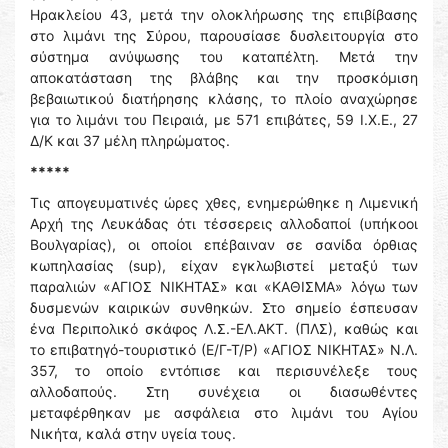
Ηρακλείου 43, μετά την ολοκλήρωσης της επιβίβασης
στο λιμάνι της Σύρου, παρουσίασε δυσλειτουργία στο
σύστημα ανύψωσης του καταπέλτη. Μετά την
αποκατάσταση της βλάβης και την προσκόμιση
βεβαιωτικού διατήρησης κλάσης, το πλοίο αναχώρησε
για το λιμάνι του Πειραιά, με 571 επιβάτες, 59 Ι.Χ.Ε., 27
Δ/Κ και 37 μέλη πληρώματος.
*****
Τις απογευματινές ώρες χθες, ενημερώθηκε η Λιμενική
Αρχή της Λευκάδας ότι τέσσερεις αλλοδαποί (υπήκοοι
Βουλγαρίας), οι οποίοι επέβαιναν σε σανίδα όρθιας
κωπηλασίας (sup), είχαν εγκλωβιστεί μεταξύ των
παραλιών «ΑΓΙΟΣ ΝΙΚΗΤΑΣ» και «ΚΑΘΙΣΜΑ» λόγω των
δυσμενών καιρικών συνθηκών. Στο σημείο έσπευσαν
ένα Περιπολικό σκάφος Λ.Σ.-ΕΛ.ΑΚΤ. (ΠΛΣ), καθώς και
το επιβατηγό-τουριστικό (Ε/Γ-Τ/Ρ) «ΑΓΙΟΣ ΝΙΚΗΤΑΣ» Ν.Λ.
357, το οποίο εντόπισε και περισυνέλεξε τους
αλλοδαπούς. Στη συνέχεια οι διασωθέντες
μεταφέρθηκαν με ασφάλεια στο λιμάνι του Αγίου
Νικήτα, καλά στην υγεία τους.