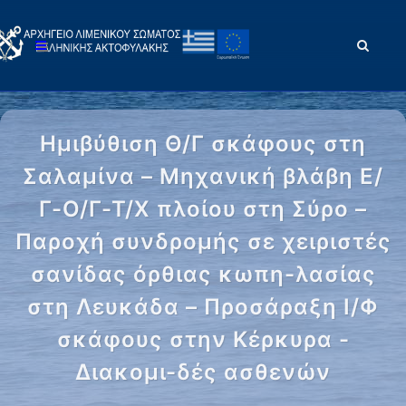
Ημιβύθιση Θ/Γ σκάφους στη
Σαλαμίνα – Μηχανική βλάβη Ε/
Γ-Ο/Γ-Τ/Χ πλοίου στη Σύρο –
Παροχή συνδρομής σε χειριστές
σανίδας όρθιας κωπη-λασίας
στη Λευκάδα – Προσάραξη Ι/Φ
σκάφους στην Κέρκυρα -
Διακομι-δές ασθενών