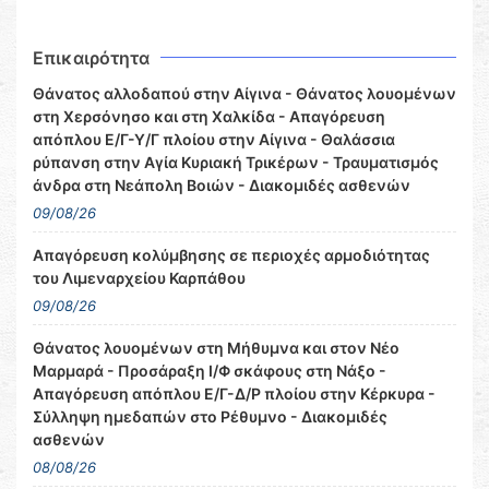
Επικαιρότητα
Θάνατος αλλοδαπού στην Αίγινα - Θάνατος λουομένων
στη Χερσόνησο και στη Χαλκίδα - Απαγόρευση
απόπλου Ε/Γ-Υ/Γ πλοίου στην Αίγινα - Θαλάσσια
ρύπανση στην Αγία Κυριακή Τρικέρων - Τραυματισμός
άνδρα στη Νεάπολη Βοιών - Διακομιδές ασθενών
09/08/26
Απαγόρευση κολύμβησης σε περιοχές αρμοδιότητας
του Λιμεναρχείου Καρπάθου
09/08/26
Θάνατος λουομένων στη Μήθυμνα και στον Νέο
Μαρμαρά - Προσάραξη Ι/Φ σκάφους στη Νάξο -
Απαγόρευση απόπλου Ε/Γ-Δ/Ρ πλοίου στην Κέρκυρα -
Σύλληψη ημεδαπών στο Ρέθυμνο - Διακομιδές
ασθενών
08/08/26