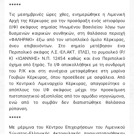
*****
Τις μεσημβρινές ώρες χθες, ενημερώθηκε η Λιμενική
Αρχή της Κέρκυρας για την προσάραξη ενός ιστιοφόρου
(Ι/Φ) σκάφους σημαίας Ηνωμένου Βασιλείου λόγω των
δυσμενών καιρικών συνθηκών, στη θαλάσσια περιοχή
«ΦΑΛΗΡΑΚΙ» έξω από τον ιστιοπλοϊκό όμιλο Κέρκυρας,
άνευ επιβαινόντων. Στο σημείο μετέβησαν ένα
Περιπολικό σκάφος Λ.Σ.-ΕΛ.ΑΚΤ. (ΠΛΣ), το ρυμουλκό (Ρ/
Κ) «ΙΩΑΝΝΗΣ» Ν.Π. 12454 καθώς και ένα Περιπολικό
όχημα από ξηράς. Το Ι/Φ αποκολλήθηκε με τη συνδρομή
του Ρ/Κ και στη συνέχεια μεταφέρθηκε στη μαρίνα
Γουβιών Κέρκυρας, όπου προσέδεσε με ασφάλεια. Από
το Κεντρικό Λιμεναρχείο Κέρκυρας, απαγορεύτηκε ο
απόπλους του Ι/Φ σκάφους μέχρι την προσκόμιση
πιστοποιητικού αξιοπλοΐας από τον αρμόδιο νηογνώμονα,
ενώ από το συμβάν δεν διαπιστώθηκε θαλάσσια
ρύπανση.
*****
Με μέριμνα του Κέντρου Επιχειρήσεων του Λιμενικού
Σώματος-Ελληνικής Ακτοφυλακής πραγματοποιήθηκαν