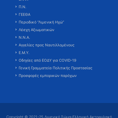
Π.Ν.
ΓΕΕΘΑ
Περιοδικό “Λιμενική Ηχώ”
Λέσχη Αξιωματικών
Ν.Ν.Α.
Αγγελίες προς Ναυτιλλομένους
Ε.Μ.Υ.
Οδηγίες από ΕΟΔΥ για COVID-19
Γενική Γραμματεία Πολιτικής Προστασίας
Προσφορές εμπορικών παρόχων
Copyright © 2021-25 Λιμενικό Σώμα-Ελληνική Ακτοφυλακή