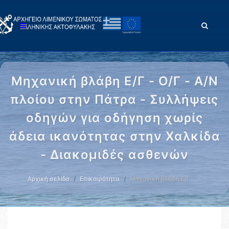
Μηχανική βλάβη Ε/Γ - Ο/Γ - Α/Ν
πλοίου στην Πάτρα - Συλλήψεις
οδηγών για οδήγηση χωρίς
άδεια ικανότητας στην Χαλκίδα
- Διακομιδές ασθενών
Αρχική σελίδα
Επικαιρότητα
Μηχανική βλάβη Ε/Γ - …