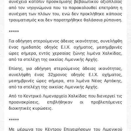
συνέχεια κατόπιν προσκόμισης βεβαιωτικού αξιοπλοΐας
από τον νηογνώμονα που το παρακολουθεί επετράπη η
συνέχιση των πλόων του, ενώ δεν προκλήθηκε κάποιος
τραυματισμός και δεν παρατηρήθηκε θαλάσσια ρύπανση.
*****
Για οδήγηση στερούμενος άδειας ικανότητας, συνελήφθη
ένας ημεδαπός οδηγός Ε.Ι.Χ. οχήματος, μεσημβρινές
ώρες σήμερα, εντός χερσαίας ζώνης λιμένα Χαλκίδας,
από τα στελέχη της οικείας Λιμενικής Αρχής.
Επίσης, για οδήγηση στερούμενος άδειας ικανότητας,
συνελήφθη ένας 32χρονος οδηγός Ε.Ι.Χ. οχήματος,
μεσημβρινές ώρες σήμερα, στο λιμένα Νέας Αρτάκης,
από τα στελέχη της οικείας Λιμενικής Αρχής.
Από το Κεντρικό Λιμεναρχείο Χαλκίδας που διενεργεί τις
προανακρίσεις, επιβλήθηκαν οι προβλεπόμενες
διοικητικές κυρώσεις.
*****
Με μέριμνα του Κέντρου Επιχειρήσεων του Λιμενικού