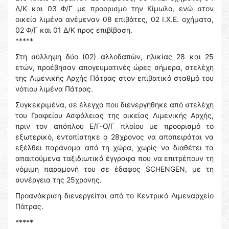
Δ/Κ και 03 Φ/Γ με προορισμό την Κίμωλο, ενώ στον
οικείο λιμένα ανέμεναν 08 επιβάτες, 02 Ι.Χ.Ε. οχήματα,
02 Φ/Γ και 01 Δ/Κ προς επιβίβαση.
*****
Στη σύλληψη δύο (02) αλλοδαπών, ηλικίας 28 και 25
ετών, προέβησαν απογευματινές ώρες σήμερα, στελέχη
της Λιμενικής Αρχής Πάτρας στον επιβατικό σταθμό του
νότιου λιμένα Πάτρας.
Συγκεκριμένα, σε έλεγχο που διενεργήθηκε από στελέχη
του Γραφείου Ασφάλειας της οικείας Λιμενικής Αρχής,
πριν τον απόπλου Ε/Γ-Ο/Γ πλοίου με προορισμό το
εξωτερικό, εντοπίστηκε ο 28χρονος να αποπειράται να
εξέλθει παράνομα από τη χώρα, χωρίς να διαθέτει τα
απαιτούμενα ταξιδιωτικά έγγραφα που να επιτρέπουν τη
νόμιμη παραμονή του σε έδαφος SCHENGEN, με τη
συνέργεια της 25χρονης.
Προανάκριση διενεργείται από το Κεντρικό Λιμεναρχείο
Πάτρας.
*****