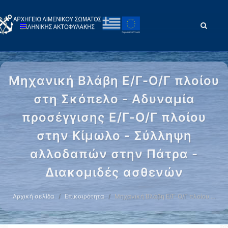
Μηχανική Βλάβη Ε/Γ-Ο/Γ πλοίου
στη Σκόπελο - Αδυναμία
προσέγγισης Ε/Γ-Ο/Γ πλοίου
στην Κίμωλο - Σύλληψη
αλλοδαπών στην Πάτρα -
Διακομιδές ασθενών
Αρχική σελίδα
Επικαιρότητα
Μηχανική Βλάβη Ε/Γ-Ο/Γ πλοίου …