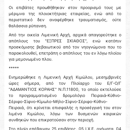
Οι επιβάτες προωθήθηκαν στον προορισμό τους με
μέριμνα της πλοιοκτήτριας εταιρείας, ενώ από το
περιστατικό δεν αναφέρθηκε τραυματισμός, ούτε
θαλάσσια ρύπανση.
Από την οικεία Λιμενική Αρχή, αρχικά απαγορεύτηκε ο
απόπλους του "ΕΞΠΡΕΣ ΣΚΙΑΘΟΣ", ενώ κατόπιν
προσκόμισης βεβαιωτικού από τον νηογνώμονα που το
παρακολουθεί, επετράπη ο απόπλους του εν λόγω πλοίου
για μεμονωμένο πλου.
*****
Ενημερώθηκε η Λιμενική Αρχή Κιμώλου, μεσημβρινές
ώρες σήμερα, από τον Πλοίαρχο του Ε/Γ-Ο/Γ
''ΑΔΑΜΑΝΤΙΟΣ ΚΟΡΑΗΣ'' Ν.Π.11800, το οποίο εκτελούσε
το προγραμματισμένο δρομολόγιο Πειραιά-Κύθνο-
Σέριφο-Σίφνο-Κίμωλο-Μήλο-Σίφνο-Σέριφο-Κύθνο-
Πειραιά, ότι κρίνεται επισφαλής η προσέγγισή του στον
λιμένα Κιμώλου, λόγω των δυσμενών καιρικών
συνθηκών που επικρατούσαν στην περιοχή.
Στο πλοίο επέβαιναν 25 επιβάτες, 05 Ι.Χ.Ε. οχήματα, 04