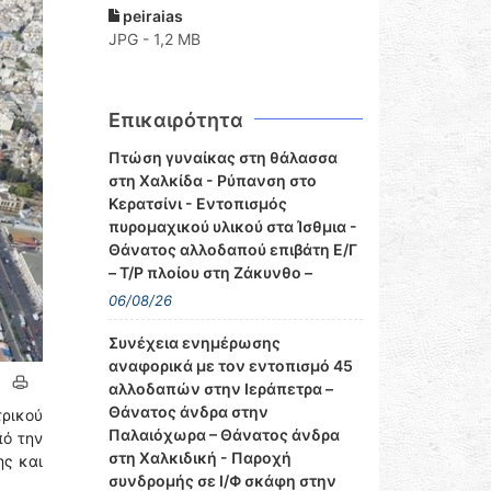
peiraias
JPG - 1,2 MB
Επικαιρότητα
Πτώση γυναίκας στη θάλασσα
στη Χαλκίδα - Ρύπανση στο
Κερατσίνι - Εντοπισμός
πυρομαχικού υλικού στα Ίσθμια -
Θάνατος αλλοδαπού επιβάτη Ε/Γ
– Τ/Ρ πλοίου στη Ζάκυνθο –
06/08/26
Συνέχεια ενημέρωσης
αναφορικά με τον εντοπισμό 45
αλλοδαπών στην Ιεράπετρα –
Θάνατος άνδρα στην
ρικού
Παλαιόχωρα – Θάνατος άνδρα
πό την
στη Χαλκιδική - Παροχή
ης και
συνδρομής σε Ι/Φ σκάφη στην