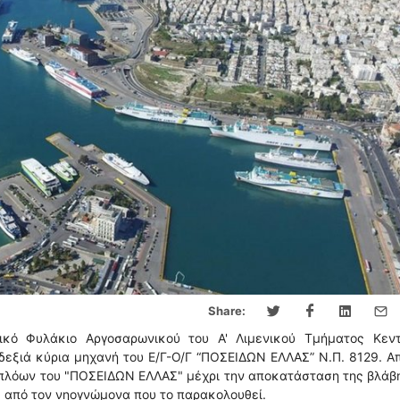
Share:
ικό Φυλάκιο Αργοσαρωνικού του Α' Λιμενικού Τμήματος Κεντ
 δεξιά κύρια μηχανή του Ε/Γ-Ο/Γ “ΠΟΣΕΙΔΩΝ ΕΛΛΑΣ” Ν.Π. 8129. Α
 πλόων του "ΠΟΣΕΙΔΩΝ ΕΛΛΑΣ" μέχρι την αποκατάσταση της βλάβ
 από τον νηογνώμονα που το παρακολουθεί.