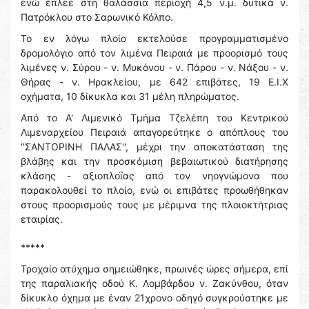
ενώ έπλεε στη θαλάσσια περιοχή 4,5 ν.μ. δυτικά ν.
Πατρόκλου στο Σαρωνικό Κόλπο.
Το εν λόγω πλοίο εκτελούσε προγραμματισμένο
δρομολόγιο από τον λιμένα Πειραιά με προορισμό τους
λιμένες ν. Σύρου - ν. Μυκόνου - ν. Πάρου - ν. Νάξου - ν.
Θήρας - ν. Ηρακλείου, με 642 επιβάτες, 19 Ε.Ι.Χ
οχήματα, 10 δίκυκλα και 31 μέλη πληρώματος.
Από το Α' Λιμενικό Τμήμα Τζελέπη του Κεντρικού
Λιμεναρχείου Πειραιά απαγορεύτηκε ο απόπλους του
''ΣΑΝΤΟΡΙΝΗ ΠΑΛΑΣ'', μέχρι την αποκατάσταση της
βλάβης και την προσκόμιση βεβαιωτικού διατήρησης
κλάσης - αξιοπλοΐας από τον νηογνώμονα που
παρακολουθεί το πλοίο, ενώ οι επιβάτες προωθήθηκαν
στους προορισμούς τους με μέριμνα της πλοιοκτήτριας
εταιρίας.
*****
Τροχαίο ατύχημα σημειώθηκε, πρωινές ώρες σήμερα, επί
της παραλιακής οδού Κ. Λομβάρδου ν. Ζακύνθου, όταν
δίκυκλο όχημα με έναν 21χρονο οδηγό συγκρούστηκε με