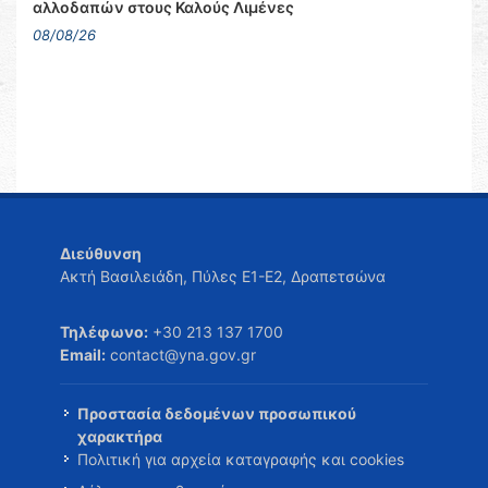
αλλοδαπών στους Καλούς Λιμένες
08/08/26
Διεύθυνση
Ακτή Βασιλειάδη, Πύλες Ε1-Ε2, Δραπετσώνα
Τηλέφωνο:
+30 213 137 1700
Email:
contact@yna.gov.gr
Προστασία δεδομένων προσωπικού
χαρακτήρα
Πολιτική για αρχεία καταγραφής και cookies