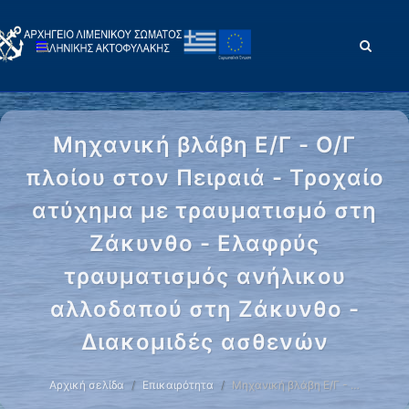
Μηχανική βλάβη Ε/Γ - Ο/Γ
πλοίου στον Πειραιά - Τροχαίο
ατύχημα με τραυματισμό στη
Ζάκυνθο - Ελαφρύς
τραυματισμός ανήλικου
αλλοδαπού στη Ζάκυνθο -
Διακομιδές ασθενών
Αρχική σελίδα
Επικαιρότητα
Μηχανική βλάβη Ε/Γ - …