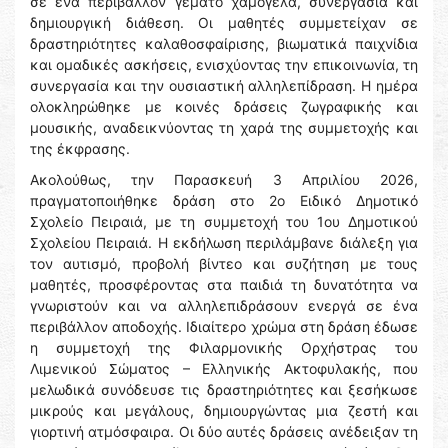
σε ένα περιβάλλον γεμάτο χαμόγελα, συνεργασία και
δημιουργική διάθεση. Οι μαθητές συμμετείχαν σε
δραστηριότητες καλαθοσφαίρισης, βιωματικά παιχνίδια
και ομαδικές ασκήσεις, ενισχύοντας την επικοινωνία, τη
συνεργασία και την ουσιαστική αλληλεπίδραση. Η ημέρα
ολοκληρώθηκε με κοινές δράσεις ζωγραφικής και
μουσικής, αναδεικνύοντας τη χαρά της συμμετοχής και
της έκφρασης.
Ακολούθως, την Παρασκευή 3 Απριλίου 2026,
πραγματοποιήθηκε δράση στο 2ο Ειδικό Δημοτικό
Σχολείο Πειραιά, με τη συμμετοχή του 1ου Δημοτικού
Σχολείου Πειραιά. Η εκδήλωση περιλάμβανε διάλεξη για
τον αυτισμό, προβολή βίντεο και συζήτηση με τους
μαθητές, προσφέροντας στα παιδιά τη δυνατότητα να
γνωριστούν και να αλληλεπιδράσουν ενεργά σε ένα
περιβάλλον αποδοχής. Ιδιαίτερο χρώμα στη δράση έδωσε
η συμμετοχή της Φιλαρμονικής Ορχήστρας του
Λιμενικού Σώματος – Ελληνικής Ακτοφυλακής, που
μελωδικά συνόδευσε τις δραστηριότητες και ξεσήκωσε
μικρούς και μεγάλους, δημιουργώντας μια ζεστή και
γιορτινή ατμόσφαιρα. Οι δύο αυτές δράσεις ανέδειξαν τη