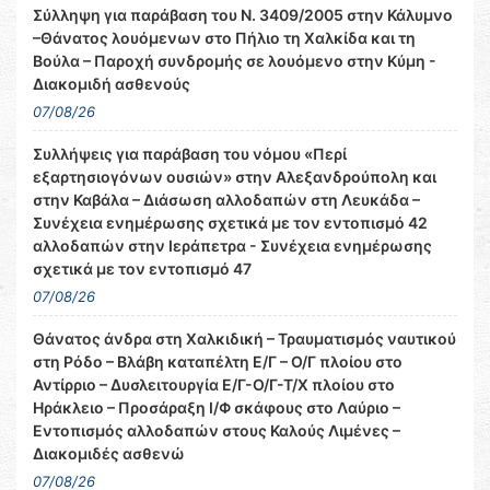
Σύλληψη για παράβαση του Ν. 3409/2005 στην Κάλυμνο
–Θάνατος λουόμενων στο Πήλιο τη Χαλκίδα και τη
Βούλα – Παροχή συνδρομής σε λουόμενο στην Κύμη -
Διακομιδή ασθενούς
07/08/26
Συλλήψεις για παράβαση του νόμου «Περί
εξαρτησιογόνων ουσιών» στην Αλεξανδρούπολη και
στην Καβάλα – Διάσωση αλλοδαπών στη Λευκάδα –
Συνέχεια ενημέρωσης σχετικά με τον εντοπισμό 42
αλλοδαπών στην Ιεράπετρα - Συνέχεια ενημέρωσης
σχετικά με τον εντοπισμό 47
07/08/26
Θάνατος άνδρα στη Χαλκιδική – Τραυματισμός ναυτικού
στη Ρόδο – Βλάβη καταπέλτη Ε/Γ – Ο/Γ πλοίου στο
Αντίρριο – Δυσλειτουργία Ε/Γ-Ο/Γ-Τ/Χ πλοίου στο
Ηράκλειο – Προσάραξη Ι/Φ σκάφους στο Λαύριο –
Εντοπισμός αλλοδαπών στους Καλούς Λιμένες –
Διακομιδές ασθενώ
07/08/26