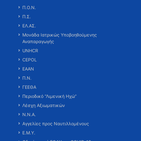
Π.Ο.Ν.
Π.Σ.
ΕΛ.ΑΣ.
Μονάδα Ιατρικώς Υποβοηθούμενης
Αναπαραγωγής
UNHCR
CEPOL
ΕΑΑΝ
Π.Ν.
ΓΕΕΘΑ
Περιοδικό “Λιμενική Ηχώ”
Λέσχη Αξιωματικών
Ν.Ν.Α.
Αγγελίες προς Ναυτιλλομένους
Ε.Μ.Υ.