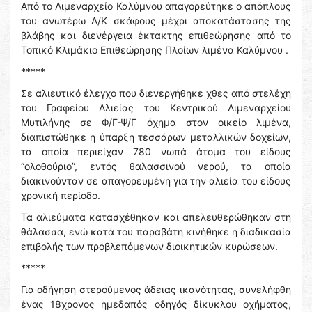
Από το Λιμεναρχείο Καλύμνου απαγορεύτηκε ο απόπλους
του ανωτέρω Α/Κ σκάφους μέχρι αποκατάστασης της
βλάβης και διενέργεια έκτακτης επιθεώρησης από το
Τοπικό Κλιμάκιο Επιθεώρησης Πλοίων λιμένα Καλύμνου .
*****
Σε αλιευτικό έλεγχο που διενεργήθηκε χθες από στελέχη
του Γραφείου Αλιείας του Κεντρικού Λιμεναρχείου
Μυτιλήνης σε Φ/Γ-Ψ/Γ όχημα στον οικείο λιμένα,
διαπιστώθηκε η ύπαρξη τεσσάρων μεταλλικών δοχείων,
τα οποία περιείχαν 780 νωπά άτομα του είδους
“ολοθούριο”, εντός θαλασσινού νερού, τα οποία
διακινούνταν σε απαγορευμένη για την αλιεία του είδους
χρονική περίοδο.
Τα αλιεύματα κατασχέθηκαν και απελευθερώθηκαν στη
θάλασσα, ενώ κατά του παραβάτη κινήθηκε η διαδικασία
επιβολής των προβλεπόμενων διοικητικών κυρώσεων.
*****
Για οδήγηση στερούμενος άδειας ικανότητας, συνελήφθη
ένας 18χρονος ημεδαπός οδηγός δίκυκλου οχήματος,