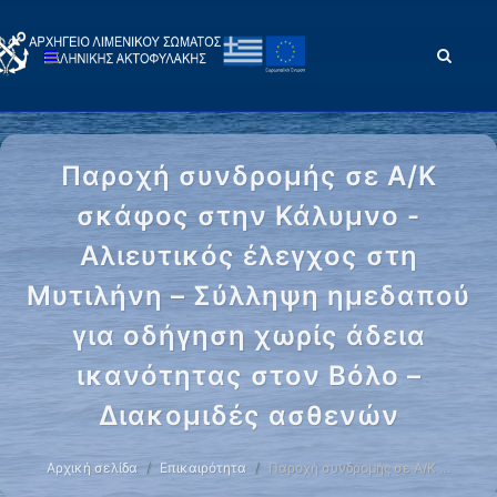
Παροχή συνδρομής σε Α/Κ
σκάφος στην Κάλυμνο -
Αλιευτικός έλεγχος στη
Μυτιλήνη – Σύλληψη ημεδαπού
για οδήγηση χωρίς άδεια
ικανότητας στον Βόλο –
Διακομιδές ασθενών
Αρχική σελίδα
Επικαιρότητα
Παροχή συνδρομής σε Α/Κ …