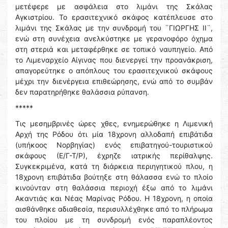
μετέφερε με ασφάλεια στο λιμάνι της Σκάλας
Αγκιστρίου. Το ερασιτεχνικό σκάφος κατέπλευσε στο
λιμάνι της Σκάλας με την συνδρομή του ¨ΓΙΩΡΓΗΣ ΙΙ¨,
ενώ στη συνέχεια ανελκύστηκε με γερανοφόρο όχημα
στη στεριά και μεταφέρθηκε σε τοπικό ναυπηγείο. Από
το Λιμεναρχείο Αίγινας που διενεργεί την προανάκριση,
απαγορεύτηκε ο απόπλους του ερασιτεχνικού σκάφους
μέχρι την διενέργεια επιθεώρησης, ενώ από το συμβάν
δεν παρατηρήθηκε θαλάσσια ρύπανση.
*****
Τις μεσημβρινές ώρες χθες, ενημερώθηκε η Λιμενική
Αρχή της Ρόδου ότι μία 18χρονη αλλοδαπή επιβάτιδα
(υπήκοος Νορβηγίας) ενός επιβατηγού-τουριστικού
σκάφους (Ε/Γ-Τ/Ρ), έχρηζε ιατρικής περίθαλψης.
Συγκεκριμένα, κατά τη διάρκεια περιηγητικού πλου, η
18χρονη επιβάτιδα βούτηξε στη θάλασσα ενώ το πλοίο
κινούνταν στη θαλάσσια περιοχή έξω από το λιμάνι
Ακαντιάς και Νέας Μαρίνας Ρόδου. Η 18χρονη, η οποία
αισθάνθηκε αδιαθεσία, περισυλλέχθηκε από το πλήρωμα
του πλοίου με τη συνδρομή ενός παραπλέοντος