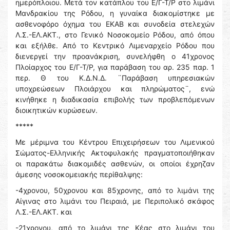
ημερόπλοιου. Μετά τον κατάπλου του Ε/Γ-Τ/Ρ στο λιμάνι
Μανδρακίου της Ρόδου, η γυναίκα διακομίστηκε με
ασθενοφόρο όχημα του ΕΚΑΒ και συνοδεία στελεχών
Λ.Σ.-ΕΛ.ΑΚΤ., στο Γενικό Νοσοκομείο Ρόδου, από όπου
και εξήλθε. Από το Κεντρικό Λιμεναρχείο Ρόδου που
διενεργεί την προανάκριση, συνελήφθη ο 41χρονος
Πλοίαρχος του Ε/Γ-Τ/Ρ, για παράβαση του αρ. 235 παρ. 1
περ. Θ του Κ.Δ.Ν.Δ. ¨Παράβαση υπηρεσιακών
υποχρεώσεων Πλοιάρχου και πληρώματος¨, ενώ
κινήθηκε η διαδικασία επιβολής των προβλεπόμενων
διοικητικών κυρώσεων.
*****
Με μέριμνα του Κέντρου Επιχειρήσεων του Λιμενικού
Σώματος-Ελληνικής Ακτοφυλακής πραγματοποιήθηκαν
οι παρακάτω διακομιδές ασθενών, οι οποίοι έχρηζαν
άμεσης νοσοκομειακής περίθαλψης:
-4χρονου, 50χρονου και 85χρονης, από το λιμάνι της
Αίγινας στο λιμάνι του Πειραιά, με Περιπολικό σκάφος
Λ.Σ.-ΕΛ.ΑΚΤ. και
-21χρονου, από το λιμάνι της Κέας στο λιμάνι του