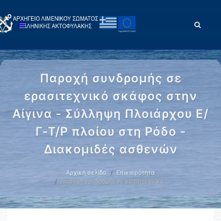
Παροχή συνδρομής σε
ερασιτεχνικό σκάφος στην
Αίγινα - Σύλληψη Πλοιάρχου Ε/
Γ-Τ/Ρ πλοίου στη Ρόδο -
Διακομιδές ασθενών
Αρχική σελίδα
Επικαιρότητα
Παροχή συνδρομής σε ερασιτεχνικό …