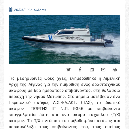
29/06/2025 11:37 πμ.
Τις μεσημβρινές ώρες χθες, ενημερώθηκε η Λιμενική
Αρχή της Αίγινας για την ημιβύθιση ενός ερασιτεχνικού
σκάφους με δύο ημεδαπούς επιβαίνοντες, στη θαλάσσια
περιοχή της νήσου Μετώπης. Στο σημείο μετέβησαν ένα
Περιπολικό σκάφος Λ.Σ.-ΕΛ.ΑΚΤ. (ΠΛΣ), το ιδιωτικό
σκάφος ¨ΓΙΩΡΓΗΣ ΙΙ¨ Ν.Π. 9356 με επιβαίνοντα
επαγγελματία δύτη και ένα ακόμα ταχύπλοο (Τ/Χ)
σκάφος. Το Τ/Χ εντόπισε το ημιβυθισμένο σκάφος και
περισυνέλεξε τους επιβαίνοντες του, τους οποίους