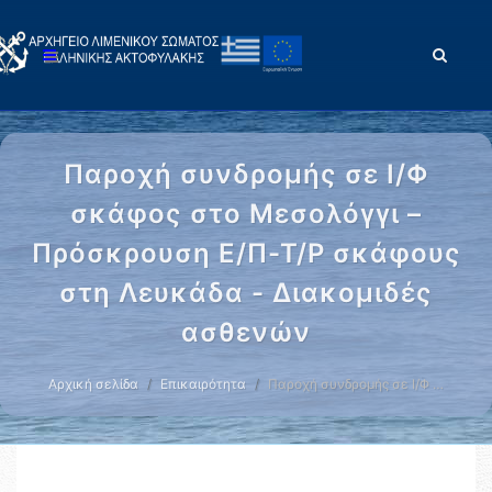
Παροχή συνδρομής σε Ι/Φ
σκάφος στο Μεσολόγγι –
Πρόσκρουση Ε/Π-Τ/Ρ σκάφους
στη Λευκάδα - Διακομιδές
ασθενών
Αρχική σελίδα
Επικαιρότητα
Παροχή συνδρομής σε Ι/Φ …