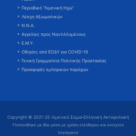
Περιοδικό “Λιμενική Ηχώ”
Λέσχη Αξιωματικών
Ν.Ν.Α.
Αγγελίες προς Ναυτιλλομένους
Ε.Μ.Υ.
Οδηγίες από ΕΟΔΥ για COVID-19
Γενική Γραμματεία Πολιτικής Προστασίας
Προσφορές εμπορικών παρόχων
Copyright © 2021-25 Λιμενικό Σώμα-Ελληνική Ακτοφυλακή
Υλοποιήθηκε με ίδια μέσα με χρήση ελεύθερου και ανοιχτού
λογισμικού