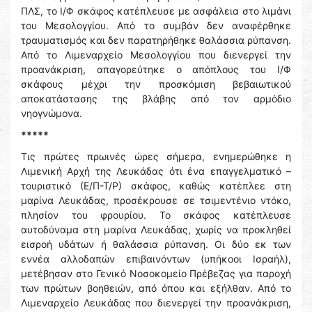
ΠΛΣ, το Ι/Φ σκάφος κατέπλευσε με ασφάλεια στο λιμάνι
του Μεσολογγίου. Από το συμβάν δεν αναφέρθηκε
τραυματισμός και δεν παρατηρήθηκε θαλάσσια ρύπανση.
Από το Λιμεναρχείο Μεσολογγίου που διενεργεί την
προανάκριση, απαγορεύτηκε ο απόπλους του Ι/Φ
σκάφους μέχρι την προσκόμιση βεβαιωτικού
αποκατάστασης της βλάβης από τον αρμόδιο
νηογνώμονα.
*****
Τις πρώτες πρωινές ώρες σήμερα, ενημερώθηκε η
Λιμενική Αρχή της Λευκάδας ότι ένα επαγγελματικό –
τουριστικό (Ε/Π-Τ/Ρ) σκάφος, καθώς κατέπλεε στη
μαρίνα Λευκάδας, προσέκρουσε σε τσιμεντένιο ντόκο,
πλησίον του φρουρίου. Το σκάφος κατέπλευσε
αυτοδύναμα στη μαρίνα Λευκάδας, χωρίς να προκληθεί
εισροή υδάτων ή θαλάσσια ρύπανση. Οι δύο εκ των
εννέα αλλοδαπών επιβαινόντων (υπήκοοι Ισραήλ),
μετέβησαν στο Γενικό Νοσοκομείο Πρέβεζας για παροχή
των πρώτων βοηθειών, από όπου και εξήλθαν. Από το
Λιμεναρχείο Λευκάδας που διενεργεί την προανάκριση,