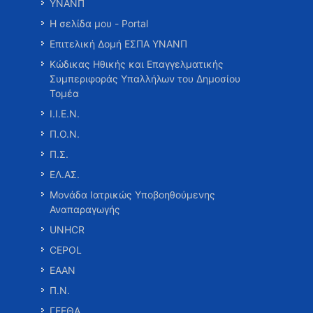
ΥΝΑΝΠ
Η σελίδα μου - Portal
Επιτελική Δομή ΕΣΠΑ ΥΝΑΝΠ
Κώδικας Ηθικής και Επαγγελματικής
Συμπεριφοράς Υπαλλήλων του Δημοσίου
Τομέα
Ι.Ι.Ε.Ν.
Π.Ο.Ν.
Π.Σ.
ΕΛ.ΑΣ.
Μονάδα Ιατρικώς Υποβοηθούμενης
Αναπαραγωγής
UNHCR
CEPOL
ΕΑΑΝ
Π.Ν.
ΓΕΕΘΑ