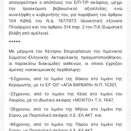
απαγορεύτηκε ο απόπλους του Ε/Π-Τ/Ρ σκάφους, μέχρι
την προσκόμιση βεβαιωτικού αξιοπλοΐας, ενώ
συνελήφθη ο κυβερνήτης του, για παράβαση του άρθρου
104 ΚΔΝΔ του Ν.Δ. 187/1973 (Διοικητική εξουσία
Πλοιάρχου) και του άρθρου 314 παρ. 2 του Π.Κ.(Σωματική
βλάβη από αμέλεια).
*****
Με μέριμνα του Κέντρου Επιχειρήσεων του Λιμενικού
Σώματος-Ελληνικής Ακτοφυλακής πραγματοποιήθηκαν,
οι παρακάτω διακομιδές ασθενών, οι οποίοι έχρηζαν
άμεσης νοσοκομειακής περίθαλψης:
-53χρονου, από το λιμάνι της Θάσου στο λιμάνι της
Κεραμωτής, με το Ε/Γ-Ο/Γ «ΑΓΙΑ ΒΑΡΒΑΡΑ» Ν.Π. 10301,
-23χρονου, από το λιμάνι της Κέας στο λιμάνι του
Λαυρίου, με το ιδιωτικό σκάφος «ΜΟΧΙΤΟ» Τ.Λ. 1647,
-28χρονου, από το λιμάνι της Μήλου στο λιμάνι της
Σύρου, με Περιπολικό σκάφος Λ.Σ.-ΕΛ.ΑΚΤ. και
-86χρονης, από το λιμάνι της Πάρου στο λιμάνι της
Σύρου, με Περιπολικό σκάφος Λ.Σ.-ΕΛ.ΑΚΤ.