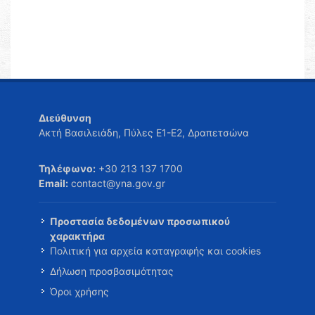
Διεύθυνση
Ακτή Βασιλειάδη, Πύλες Ε1-Ε2, Δραπετσώνα
Τηλέφωνο:
+30 213 137 1700
Email:
contact@yna.gov.gr
Προστασία δεδομένων προσωπικού
χαρακτήρα
Πολιτική για αρχεία καταγραφής και cookies
Δήλωση προσβασιμότητας
Όροι χρήσης