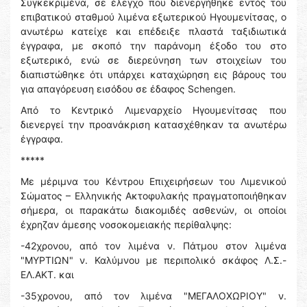
Συγκεκριμένα, σε έλεγχο που διενεργήθηκε εντός του
επιβατικού σταθμού λιμένα εξωτερικού Ηγουμενίτσας, ο
ανωτέρω κατείχε και επέδειξε πλαστά ταξιδιωτικά
έγγραφα, με σκοπό την παράνομη έξοδο του στο
εξωτερικό, ενώ σε διερεύνηση των στοιχείων του
διαπιστώθηκε ότι υπάρχει καταχώρηση εις βάρους του
για απαγόρευση εισόδου σε έδαφος Schengen.
Από το Κεντρικό Λιμεναρχείο Ηγουμενίτσας που
διενεργεί την προανάκριση κατασχέθηκαν τα ανωτέρω
έγγραφα.
*****
Με μέριμνα του Κέντρου Επιχειρήσεων του Λιμενικού
Σώματος – Ελληνικής Ακτοφυλακής πραγματοποιήθηκαν
σήμερα, οι παρακάτω διακομιδές ασθενών, οι οποίοι
έχρηζαν άμεσης νοσοκομειακής περίθαλψης:
-42χρονου, από τον λιμένα ν. Πάτμου στον λιμένα
"ΜΥΡΤΙΩΝ" ν. Καλύμνου με περιπολικό σκάφος Λ.Σ.-
ΕΛ.ΑΚΤ. και
-35χρονου, από τον λιμένα "ΜΕΓΑΛΟΧΩΡΙΟΥ" ν.