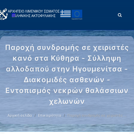
Παροχή συνδρομής σε χειριστές
κανό στα Κύθηρα - Σύλληψη
αλλοδαπού στην Ηγουμενίτσα -
Διακομιδές ασθενών -
Εντοπισμός νεκρών θαλάσσιων
χελωνών
Αρχική σελίδα
Επικαιρότητα
Παροχή συνδρομής σε χειριστές …