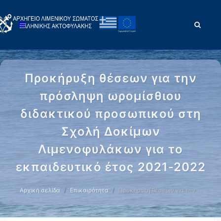
Προκήρυξη θέσεων για την
πρόσληψη ωρομίσθιου
διδακτικού προσωπικού στη
Σχολή Δοκίμων
Λιμενοφυλάκων για το
εκπαιδευτικό έτος 2021-2022
Αρχική σελίδα
Επικαιρότητα
Προκήρυξη θέσεων για την …