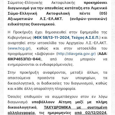
Σώματος-Ελληνικής Ακτοφυλακής
προκηρύσσει
διαγωνισμό για την απευθείας κατάταξη στο Λιμενικό
Σώμα-Ελληνική Ακτοφυλακή
πέντε (05)
Αξιωματικών Λ.Σ.-ΕΛ.ΑΚΤ. (ανδρών-γυναικών)
ειδικότητας Οικονομικού.
Η Προκήρυξη έχει δημοσιευθεί στην Εφημερίδα της
Κυβερνήσεως (
ΦΕΚ 58/13-11-2024, Τεύχος Α.Σ.Ε.Π
.) και
αναρτηθεί στην ιστοσελίδα του Αρχηγείου Λ.Σ.-ΕΛ.ΑΚΤ.
(
www.hcg.gr
), καθώς και στην ιστοσελίδα του
προγράμματος «Δι@ύγεια» (
http://diavgeia.gov.gr)
(
ΑΔΑ:
6ΙΚΡ4653ΠΩ-Θ44
), από όπου μπορούν να
ενημερώνονται οι ενδιαφερόμενοι/ες.
Στην προκήρυξη αναφέρονται, μεταξύ άλλων, τα
απαιτούμενα προσόντα των υποψηφίων, τα
δικαιολογητικά, οι διαδικασίες του διαγωνισμού, καθώς
και κάθε άλλη απαραίτητη πληροφορία.
Όσοι/ες επιθυμούν να συμμετάσχουν στον εν λόγω
διαγωνισμό
υποβάλλουν Αίτηση μαζί με πλήρη
δικαιολογητικά
,
ΤΑΧΥΔΡΟΜΙΚΑ με συστημένη
αλληλογραφία,
τις ημερομηνίες
από 02/12/2024,