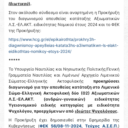
Ιδιωτικού
)
.
Στον ακόλουθο σύνδεσμο είναι αναρτημένη η Προκήρυξη
του διαγωνισμού απευθείας κατάταξης Αξιωματικών
Λ.Σ.-ΕΛ.ΑΚΤ. ειδικότητας Νομικού έτους 2024 και το ΦΕΚ
της Προκήρυξης:
https://www.hcg.gr/el/epikairothta/prokhry3h-
diagwnismoy-apey8eias-katata3hs-a3iwmatikwn-ls-elakt-
eidikothtas-nomikoy-etoys-2024/
*****
Το Υπουργείο Ναυτιλίας και Νησιωτικής Πολιτικής/Γενική
Γραμματεία Ναυτιλίας και Λιμένων/ Αρχηγείο Λιμενικού
Σώματος-Ελληνικής Ακτοφυλακής
προκηρύσσει
διαγωνισμό για την απευθείας κατάταξη στο Λιμενικό
Σώμα-Ελληνική Ακτοφυλακή δύο (02) Αξιωματικών
Λ.Σ.-ΕΛ.ΑΚΤ. (ανδρών-γυναικών) ειδικότητας
Υγειονομικού ειδικής κατηγορίας με ειδικότητα
Ψυχολόγου, προερχόμενων από
ιδιώτες Ψυχολόγους
.
Η Προκήρυξη έχει δημοσιευθεί στην Εφημερίδα της
Κυβερνήσεως (
ΦΕΚ 56/08-11-2024, Τεύχος Α.Σ.Ε.Π
.)