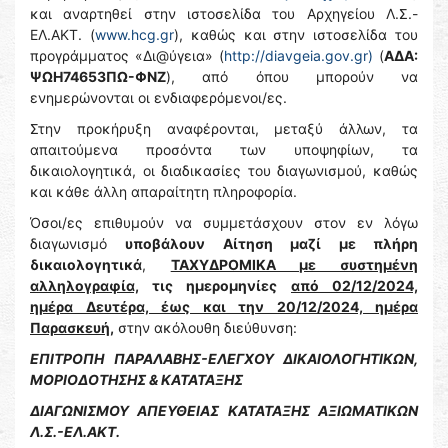
και αναρτηθεί στην ιστοσελίδα του Αρχηγείου Λ.Σ.-
ΕΛ.ΑΚΤ. (
www.hcg.gr
), καθώς και στην ιστοσελίδα του
προγράμματος «Δι@ύγεια» (
http://diavgeia.gov.gr)
(
ΑΔΑ:
ΨΩΗ74653ΠΩ-ΦΝΖ
), από όπου μπορούν να
ενημερώνονται οι ενδιαφερόμενοι/ες.
Στην προκήρυξη αναφέρονται, μεταξύ άλλων, τα
απαιτούμενα προσόντα των υποψηφίων, τα
δικαιολογητικά, οι διαδικασίες του διαγωνισμού, καθώς
και κάθε άλλη απαραίτητη πληροφορία.
Όσοι/ες επιθυμούν να συμμετάσχουν στον εν λόγω
διαγωνισμό
υποβάλουν Αίτηση μαζί με πλήρη
δικαιολογητικά
,
ΤΑΧΥΔΡΟΜΙΚΑ με συστημένη
αλληλογραφία,
τις ημερομηνίες
από 02/12/2024,
ημέρα Δευτέρα, έως και την 20/12/2024, ημέρα
Παρασκευή,
στην ακόλουθη διεύθυνση:
ΕΠΙΤΡΟΠΗ ΠΑΡΑΛΑΒΗΣ-ΕΛΕΓΧΟΥ ΔΙΚΑΙΟΛΟΓΗΤΙΚΩΝ,
ΜΟΡΙΟΔΟΤΗΣΗΣ & ΚΑΤΑΤΑΞΗΣ
ΔΙΑΓΩΝΙΣΜΟΥ ΑΠΕΥΘΕΙΑΣ ΚΑΤΑΤΑΞΗΣ ΑΞΙΩΜΑΤΙΚΩΝ
Λ.Σ.-ΕΛ.ΑΚΤ.