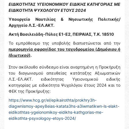
ΕΙΔΙΚΟΤΗΤΑΣ ΥΓΕΙΟΝΟΜΙΚΟΥ ΕΙΔΙΚΗΣ ΚΑΤΗΓΟΡΙΑΣ ΜΕ
ΕΙΔΙΚΟΤΗΤΑ ΨΥΧΟΛΟΓΟΥ ΕΤΟΥΣ 2024
Υπουργείο Ναυτιλίας & Νησιωτικής Πολιτικής/
Αρχηγείο Λ.Σ.-ΕΛ.ΑΚΤ.
Ακτή Βασιλειάδη-Πύλες Ε1-Ε2, ΠΕΙΡΑΙΑΣ, Τ.Κ. 18510
Το εμπρόθεσμο της υποβολής διαπιστώνεται από την
ημερομηνία σφραγίδας του ταχυδρομείου (
Δημόσιου ή
Ιδιωτικού
)
.
Στον ακόλουθο σύνδεσμο είναι αναρτημένη η Προκήρυξη
του διαγωνισμού απευθείας κατάταξης Αξιωματικών
Λ.Σ.-ΕΛ.ΑΚΤ. ειδικότητας Υγειονομικού ειδικής
κατηγορίας με ειδικότητα Ψυχολόγου έτους 2024 και το
ΦΕΚ της Προκήρυξης:
https://www.hcg.gr/el/epikairothta/prokhry3h-
diagwnismoy-apey8eias-katata3hs-a3iwmatikwn-ls-elakt-
eidikothtas-ygeionomikoy-eidikhs-kathgorias-me-
eidikothta-psyxologoy-etoys-2024/