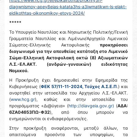
https://www.hcg.gr/el/epikairothta/prokhry3h-
diagwnismoy-apey8eias-katata3hs-a3iwmatikwn-ls-elakt-
eidikothtas-oikonomikoy-etoys-2024/
*****
Το Υπουργείο Ναυτιλίας και Νησιωτικής Πολιτικής/Γενική
Γραμματεία Ναυτιλίας και Λιμένων/Αρχηγείο Λιμενικού
Σώματος-Ελληνικής Ακτοφυλακής
προκηρύσσει
διαγωνισμό για την απευθείας κατάταξη στο Λιμενικό
Σώμα-Ελληνική Ακτοφυλακή
οκτώ (8) Αξιωματικών
Λ.Σ.-ΕΛ.ΑΚΤ. (ανδρών-γυναικών) ειδικότητας
Νομικού.
Η Προκήρυξη έχει δημοσιευθεί στην Εφημερίδα της
Κυβερνήσεως (
ΦΕΚ 57/11-11-2024, Τεύχος Α.Σ.Ε.Π
.) και
αναρτηθεί στην ιστοσελίδα του Αρχηγείου Λ.Σ.-ΕΛ.ΑΚΤ.
(
www.hcg.gr
), καθώς και στην ιστοσελίδα του
προγράμματος «Δι@ύγεια» (
http://diavgeia.gov.gr)
(
ΑΔΑ:
6ΖΑ04653ΠΩ-Φ32
), από όπου μπορούν να
ενημερώνονται οι ενδιαφερόμενοι/ες.
Στην προκήρυξη αναφέρονται, μεταξύ άλλων, τα
απαιτούμενα προσόντα των υποψηφίων, τα