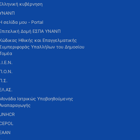
Ελληνική κυβέρνηση
ΥΝΑΝΠ
Η σελίδα μου - Portal
Επιτελική Δομή ΕΣΠΑ ΥΝΑΝΠ
Κώδικας Ηθικής και Επαγγελματικής
Συμπεριφοράς Υπαλλήλων του Δημοσίου
Τομέα
Ι.Ι.Ε.Ν.
Π.Ο.Ν.
Π.Σ.
ΕΛ.ΑΣ.
Μονάδα Ιατρικώς Υποβοηθούμενης
Αναπαραγωγής
UNHCR
CEPOL
ΕΑΑΝ