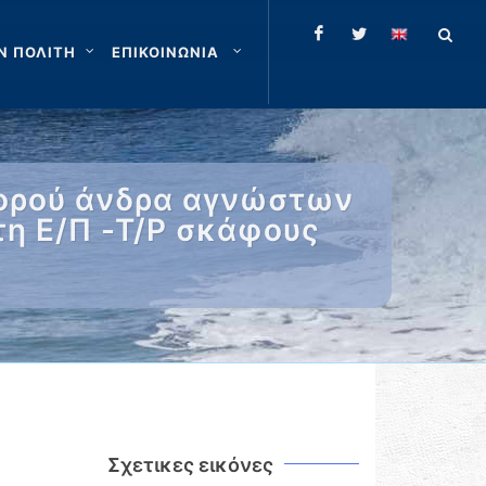
Ν ΠΟΛΙΤΗ
ΕΠΙΚΟΙΝΩΝΙΑ
σορού άνδρα αγνώστων
τη Ε/Π -Τ/Ρ σκάφους
Σχετικες εικόνες