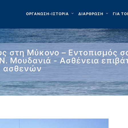
ΟΡΓΑΝΩΣΗ-ΙΣΤΟΡΙΑ
ΔΙΑΡΘΡΩΣΗ
ΓΙΑ ΤΟ
ς στη Μύκονο – Εντοπισμός 
Ν. Μουδανιά - Ασθένεια επιβά
ς ασθενών
τη …