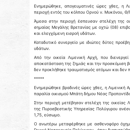
Ενημερώθηκε, απογευματινές ώρες χθες, η Λ
περιοχή εντός του κόλπου Ορνού ν. Μυκόνου, Θ/
Άμεσα στην περιοχή έσπευσαν στελέχη της οι
σημαίας Μεγάλης Βρετανίας με οχτώ (08) επιβα
και ελεγχόμενη εισροή υδάτων.
Καταδυτικό συνεργείο με ιδιώτες δύτες προέβ
υδάτων.
Από την οικεία Λιμενική Αρχή, που διενεργε
αποκατάσταση της ζημιάς και την προσκόμιση β
δεν προκλήθηκε τραυματισμός ατόμων και δεν 
*****
Ενημερώθηκε βραδινές ώρες χθες, η Λιμενική Α
παραλία οικισμού Μπάτη δήμου Νέας Προποντίδ
Στην περιοχή μετέβησαν στελέχη της οικείας 
της Πυροσβεστικής Υπηρεσίας Πολύγυρου ανέσυρ
1,75, εύσωμο.
Ο ανωτέρω μεταφέρθηκε με ασθενοφόρο όχημα 
Γενικό Νοσοκομείο Πολύγυρου , όπου διαπιστώθη