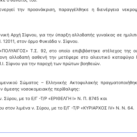
νεργεί την προανάκριση, παραγγέλθηκε η διενέργεια νεκροψ
νική Αρχή Σίφνου, για την ύπαρξη αλλοδαπής γυναίκας σε ημιλι
 12011, στον όρμο Φυκιάδα ν. Σίφνου.
ΠΟΛΥΑΙΓΟΣ» Τ.Σ. 92, στο οποίο επιβιβάστηκε στέλεχος της οι
ονη αλλοδαπή ασθενή την μετέφερε στο αλιευτικό καταφύγιο 
.Ι. Σίφνου για την παροχή των πρώτων βοηθειών.
ιμενικού Σώματος – Ελληνικής Ακτοφυλακής πραγματοποιήθηκ
αν άμεσης νοσοκομειακής περίθαλψης:
. Σύρου, με το Ε/Γ -Τ/Ρ «ΕΡΙΘΕΛΓΗ Ι» Ν. Π. 8745 και
υ στον λιμένα ν. Σύρου, με το Ε/Γ -Τ/Ρ «ΚΥΡΙΑΡΧΟΣ ΙV» Ν. Ν. 64.