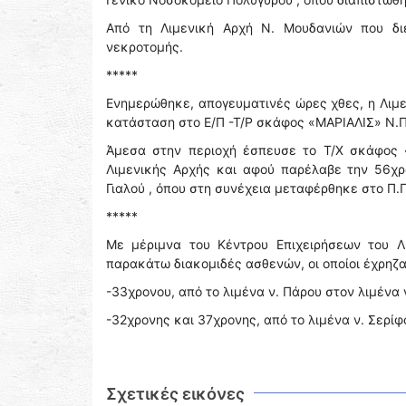
Από τη Λιμενική Αρχή Ν. Μουδανιών που διε
νεκροτομής.
*****
Ενημερώθηκε, απογευματινές ώρες χθες, η Λιμε
κατάσταση στο Ε/Π -Τ/Ρ σκάφος «ΜΑΡΙΑΛΙΣ» Ν.Π.
Άμεσα στην περιοχή έσπευσε το Τ/Χ σκάφος «
Λιμενικής Αρχής και αφού παρέλαβε την 56χρ
Γιαλού , όπου στη συνέχεια μεταφέρθηκε στο Π.Π
*****
Με μέριμνα του Κέντρου Επιχειρήσεων του Λ
παρακάτω διακομιδές ασθενών, οι οποίοι έχρηζ
-33χρονου, από το λιμένα ν. Πάρου στον λιμένα ν
-32χρονης και 37χρονης, από το λιμένα ν. Σερίφο
Σχετικές εικόνες