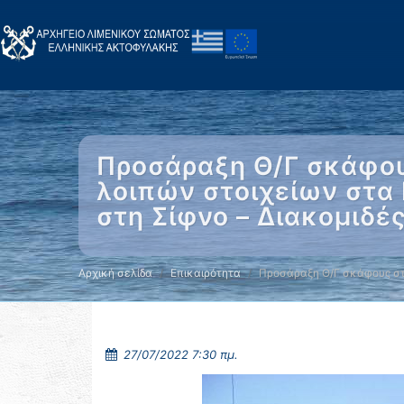
Προσάραξη Θ/Γ σκάφου
λοιπών στοιχείων στα 
στη Σίφνο – Διακομιδέ
Αρχική σελίδα
Επικαιρότητα
Προσάραξη Θ/Γ σκάφους σ
27/07/2022 7:30 πμ.