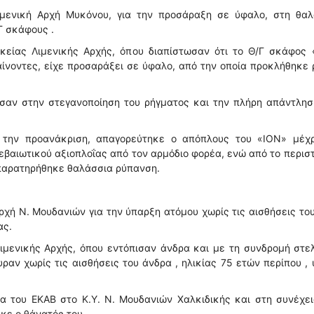
ιμενική Αρχή Μυκόνου, για την προσάραξη σε ύφαλο, στη θαλ
Γ σκάφους .
κείας Λιμενικής Αρχής, όπου διαπίστωσαν ότι το Θ/Γ σκάφος 
ίνοντες, είχε προσαράξει σε ύφαλο, από την οποία προκλήθηκε
ησαν στην στεγανοποίηση του ρήγματος και την πλήρη απάντλη
ί την προανάκριση, απαγορεύτηκε ο απόπλους του «ΙΟΝ» μέχρ
εβαιωτικού αξιοπλοΐας από τον αρμόδιο φορέα, ενώ από το περισ
παρατηρήθηκε θαλάσσια ρύπανση.
ρχή Ν. Μουδανιών για την ύπαρξη ατόμου χωρίς τις αισθήσεις το
ας.
Λιμενικής Αρχής, όπου εντόπισαν άνδρα και με τη συνδρομή στ
αν χωρίς τις αισθήσεις του άνδρα , ηλικίας 75 ετών περίπου ,
του ΕΚΑΒ στο Κ.Υ. Ν. Μουδανιών Χαλκιδικής και στη συνέχει
κε ο θάνατός του.