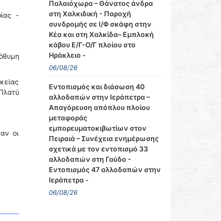
Παλαιόχωρα – Θάνατος άνδρα
στη Χαλκιδική - Παροχή
ίας -
συνδρομής σε Ι/Φ σκάφη στην
Κέα και στη Χαλκίδα– Εμπλοκή
κάβου Ε/Γ-Ο/Γ πλοίου στο
Ηράκλειο -
πόθυμη
06/08/26
κείας
Εντοπισμός και διάσωση 40
Πλατύ
αλλοδαπών στην Ιεράπετρα –
Απαγόρευση απόπλου πλοίου
μεταφοράς
εμπορευματοκιβωτίων στον
αν οι
Πειραιά – Συνέχεια ενημέρωσης
σχετικά με τον εντοπισμό 33
αλλοδαπών στη Γαύδο -
Εντοπισμός 47 αλλοδαπών στην
Ιεράπετρα -
06/08/26