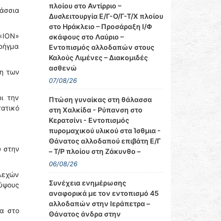
πλοίου στο Αντίρριο –
άσσια
Δυσλειτουργία Ε/Γ-Ο/Γ-Τ/Χ πλοίου
στο Ηράκλειο – Προσάραξη Ι/Φ
«ΙΟΝ»
σκάφους στο Λαύριο –
 ρήγμα
Εντοπισμός αλλοδαπών στους
Καλούς Λιμένες – Διακομιδές
ασθενώ
ση των
07/08/26
ι την
Πτώση γυναίκας στη θάλασσα
τατικό
στη Χαλκίδα - Ρύπανση στο
Κερατσίνι - Εντοπισμός
πυρομαχικού υλικού στα Ίσθμια -
Θάνατος αλλοδαπού επιβάτη Ε/Γ
υ στην
– Τ/Ρ πλοίου στη Ζάκυνθο –
06/08/26
ελεχών
Συνέχεια ενημέρωσης
 ύψους
αναφορικά με τον εντοπισμό 45
αλλοδαπών στην Ιεράπετρα –
α στο
Θάνατος άνδρα στην