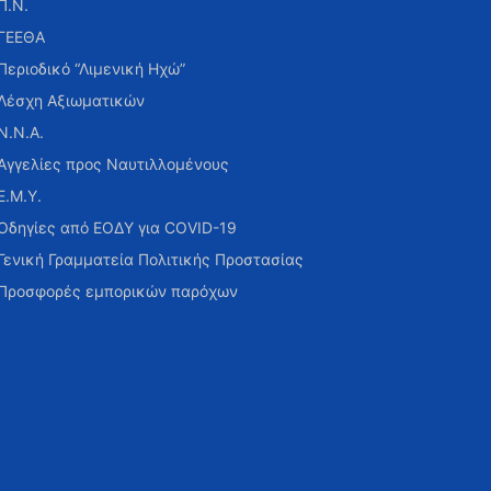
Π.Ν.
ΓΕΕΘΑ
Περιοδικό “Λιμενική Ηχώ”
Λέσχη Αξιωματικών
Ν.Ν.Α.
Αγγελίες προς Ναυτιλλομένους
Ε.Μ.Υ.
Οδηγίες από ΕΟΔΥ για COVID-19
Γενική Γραμματεία Πολιτικής Προστασίας
Προσφορές εμπορικών παρόχων