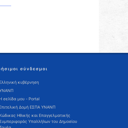
ρήσιμοι σύνδεσμοι
Ελληνική κυβέρνηση
ΥΝΑΝΠ
Η σελίδα μου - Portal
Επιτελική Δομή ΕΣΠΑ ΥΝΑΝΠ
Κώδικας Ηθικής και Επαγγελματικής
Συμπεριφοράς Υπαλλήλων του Δημοσίου
Τομέα