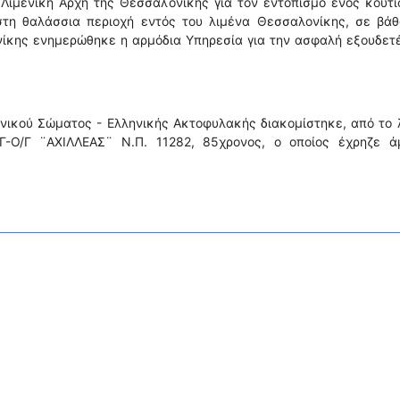
Λιμενική Αρχή της Θεσσαλονίκης για τον εντοπισμό ενός κουτι
 στη θαλάσσια περιοχή εντός του λιμένα Θεσσαλονίκης, σε βάθ
νίκης ενημερώθηκε η αρμόδια Υπηρεσία για την ασφαλή εξουδε
νικού Σώματος - Ελληνικής Ακτοφυλακής διακομίστηκε, από το 
Γ-Ο/Γ ¨ΑΧΙΛΛΕΑΣ¨ Ν.Π. 11282, 85χρονος, ο οποίος έχρηζε ά