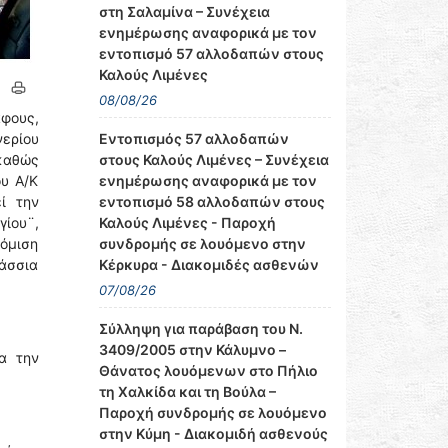
στη Σαλαμίνα – Συνέχεια
ενημέρωσης αναφορικά με τον
εντοπισμό 57 αλλοδαπών στους
Καλούς Λιμένες
08/08/26
άφους,
νερίου
Εντοπισμός 57 αλλοδαπών
 καθώς
στους Καλούς Λιμένες – Συνέχεια
ου Α/Κ
ενημέρωσης αναφορικά με τον
ί την
εντοπισμό 58 αλλοδαπών στους
γίου¨,
Καλούς Λιμένες - Παροχή
όμιση
συνδρομής σε λουόμενο στην
λάσσια
Κέρκυρα - Διακομιδές ασθενών
07/08/26
Σύλληψη για παράβαση του Ν.
3409/2005 στην Κάλυμνο –
α την
Θάνατος λουόμενων στο Πήλιο
τη Χαλκίδα και τη Βούλα –
Παροχή συνδρομής σε λουόμενο
στην Κύμη - Διακομιδή ασθενούς