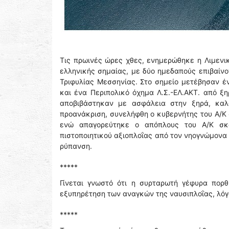
Τις πρωινές ώρες χθες, ενημερώθηκε η Λιμενικ
ελληνικής σημαίας, με δύο ημεδαπούς επιβαίν
Τριφυλίας Μεσσηνίας. Στο σημείο μετέβησαν έν
και ένα Περιπολικό όχημα Λ.Σ.-ΕΛ.ΑΚΤ. από ξη
αποβιβάστηκαν με ασφάλεια στην ξηρά, καλά
προανάκριση, συνελήφθη ο κυβερνήτης του Α/Κ 
ενώ απαγορεύτηκε ο απόπλους του Α/Κ σκ
πιστοποιητικού αξιοπλοΐας από τον νηογνώμονα
ρύπανση.
*****
Γίνεται γνωστό ότι η συρταρωτή γέφυρα πορθ
εξυπηρέτηση των αναγκών της ναυσιπλοΐας, λόγ
*****