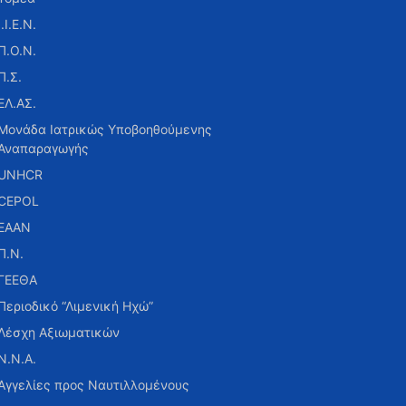
Ι.Ι.Ε.Ν.
Π.Ο.Ν.
Π.Σ.
ΕΛ.ΑΣ.
Μονάδα Ιατρικώς Υποβοηθούμενης
Αναπαραγωγής
UNHCR
CEPOL
ΕΑΑΝ
Π.Ν.
ΓΕΕΘΑ
Περιοδικό “Λιμενική Ηχώ”
Λέσχη Αξιωματικών
Ν.Ν.Α.
Αγγελίες προς Ναυτιλλομένους