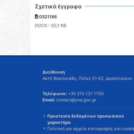
Σχετικά έγγραφα
0321166
DOCX
- 50,1 KB
Διεύθυνση
Ακτή Βασιλειάδη, Πύλες Ε1-Ε2, Δραπετσώνα
Τηλέφωνο:
+30 213 137 1700
Email:
contact@yna.gov.gr
Προστασία δεδομένων προσωπικού
χαρακτήρα
Πολιτική για αρχεία καταγραφής και cooki