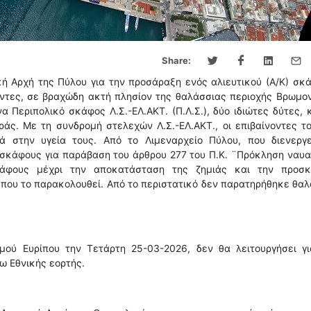
Share:
ή Αρχή της Πύλου για την προσάραξη ενός αλιευτικού (Α/Κ) σκ
οντες, σε βραχώδη ακτή πλησίον της θαλάσσιας περιοχής Βρωμο
α Περιπολικό σκάφος Λ.Σ.-ΕΛ.ΑΚΤ. (Π.Λ.Σ.), δύο ιδιώτες δύτες,
ράς. Με τη συνδρομή στελεχών Λ.Σ.-ΕΛ.ΑΚΤ., οι επιβαίνοντες τ
 στην υγεία τους. Από το Λιμεναρχείο Πύλου, που διενεργε
σκάφους για παράβαση του άρθρου 277 του Π.Κ. ¨Πρόκληση ναυα
άφους μέχρι την αποκατάσταση της ζημιάς και την προσκ
 που το παρακολουθεί. Από το περιστατικό δεν παρατηρήθηκε θα
μού Ευρίπου την Τετάρτη 25-03-2026, δεν θα λειτουργήσει γι
ω Εθνικής εορτής.