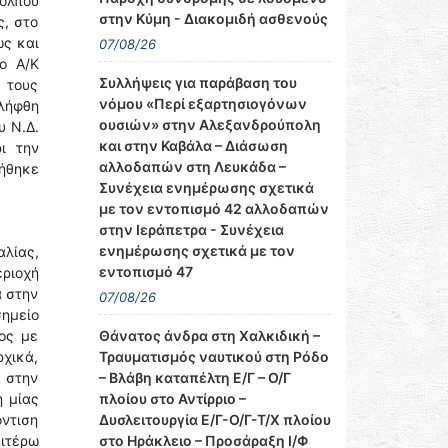
κόλπου
στην Κύμη - Διακομιδή ασθενούς
ς, στο
ώς και
07/08/26
ο Α/Κ
Συλλήψεις για παράβαση του
 τους
νόμου «Περί εξαρτησιογόνων
ελήφθη
ουσιών» στην Αλεξανδρούπολη
υ Ν.Δ.
και στην Καβάλα – Διάσωση
ι την
αλλοδαπών στη Λευκάδα –
ήθηκε
Συνέχεια ενημέρωσης σχετικά
με τον εντοπισμό 42 αλλοδαπών
στην Ιεράπετρα - Συνέχεια
ενημέρωσης σχετικά με τον
αλίας,
εντοπισμό 47
ριοχή
ά στην
07/08/26
σημείο
Θάνατος άνδρα στη Χαλκιδική –
ος με
Τραυματισμός ναυτικού στη Ρόδο
χικά,
– Βλάβη καταπέλτη Ε/Γ – Ο/Γ
ά στην
πλοίου στο Αντίρριο –
η μίας
Δυσλειτουργία Ε/Γ-Ο/Γ-Τ/Χ πλοίου
όντιση
στο Ηράκλειο – Προσάραξη Ι/Φ
ιτέρω