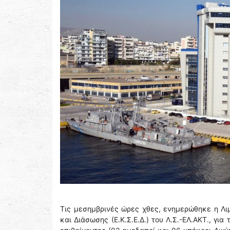
Τις μεσημβρινές ώρες χθες, ενημερώθηκε η Λι
και Διάσωσης (Ε.Κ.Σ.Ε.Δ.) του Λ.Σ.-ΕΛ.ΑΚΤ., γ