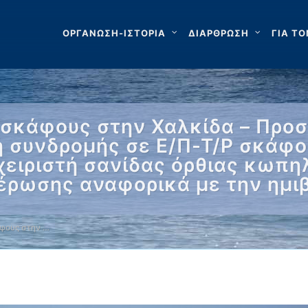
ΟΡΓΑΝΩΣΗ-ΙΣΤΟΡΙΑ
ΔΙΑΡΘΡΩΣΗ
ΓΙΑ ΤΟ
 σκάφους στην Χαλκίδα – Προ
ή συνδρομής σε Ε/Π-Τ/Ρ σκάφο
χειριστή σανίδας όρθιας κωπη
έρωσης αναφορικά με την ημιβ
φους στην …