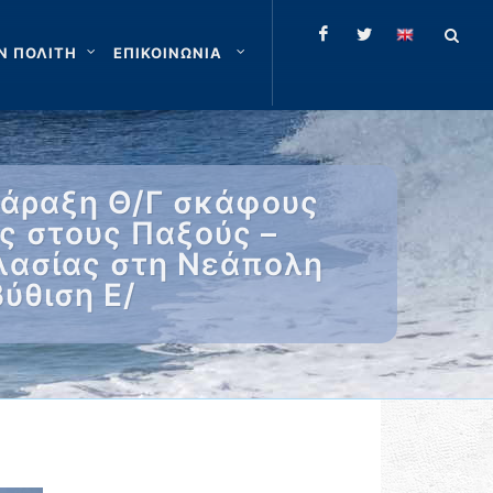
Ν ΠΟΛΙΤΗ
ΕΠΙΚΟΙΝΩΝΙΑ
σάραξη Θ/Γ σκάφους
ς στους Παξούς –
λασίας στη Νεάπολη
ύθιση Ε/