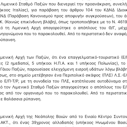
 Λιμενικό Σταθμό Παξών που διενεργεί την προανάκριση, συνελ
κοος Ιταλίας), για παράβαση του άρθρου 104 του ΚΔΝΔ (Διοικ
ΚΔΝΔ (Παράβαση Κανονισμού προς αποφυγήν συγκρούσεων), του 
.Κ. (Κοινώς επικίνδυνη βλάβη), όπως τροποποιήθηκε με το Ν. 461
πό τη Λιμενική Αρχή απαγορεύτηκε ο απόπλους του Θ/Γ, μέχρ
 νηογνώμονα που το παρακολουθεί. Από το περιστατικό δεν αναφ
ρύπανση.
μενική Αρχή των Παξών, ότι ένα επαγγελματικό-τουριστικό (Ε/
ς (2 ημεδαποί, 5 υπήκοοι Η.Π.Α. και 1 υπήκοος Πολωνίας), το
 Γάιου Παξών, παρουσίασε ελεγχόμενη εισροή υδάτων λόγω βλάβ
ως, στο σημείο μετέβησαν ένα Περιπολικό σκάφος (ΠΛΣ) Λ.Σ.-Ε
Το Ε/Π-Τ/Ρ, με τη συνοδεία του ΠΛΣ, κατέπλευσε αυτοδύναμα σ
πό τον Λιμενικό Σταθμό Παξών απαγορεύτηκε ο απόπλους του Ε/
ΐας από τον οργανισμό που το παρακολουθεί. Από το περιστατι
ε θαλάσσια ρύπανση.
ιμενική Αρχή της Νεάπολης Βοιών από το Ενιαίο Κέντρο Συντον
ΕΛ.ΑΚΤ., ότι ένας 39χρονος αλλοδαπός (υπήκοος Ηνωμένου Βασι