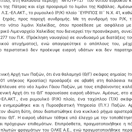
ύπτου), στη θαλάσσια περιοχή ¨ΜΠΟΥΡΤΖΙ¨ του νότιου Ευβοϊκού 
νι της Πάτρας και είχε προορισμό το λιμάνι της Καβάλας. Αμέσω
.Σ.-ΕΛ.ΑΚΤ., το ρυμουλκό (Ρ/Κ) πλοίο ¨ΕΥΡΙΠΟΣ ΙΙΙ¨ Ν.Χ. 41, καθ
ό ξηράς, προς παροχή συνδρομής. Με τη συνδρομή του Ρ/Κ, τ
το νότιο λιμάνι Χαλκίδας, όπου προσέδεσε με ασφάλεια με
ντρικό Λιμεναρχείο Χαλκίδας που διενεργεί την προανάκριση, συν
277 του Π.Κ. (Πρόκληση ναυαγίου) σε συνδυασμό με διατάξεις το
υτικού ατυχήματος), ενώ απαγορεύτηκε ο απόπλους του, μέχρ
το περιστατικό δεν προέκυψε εισροή υδάτων και δεν παρατηρ
νική Αρχή των Παξών, ότι ένα θαλαμηγό (Θ/Γ) σκάφος σημαίας Ιτ
ι 01 υπήκοος Κροατίας) προσάραξε σε αβαθή στη θαλάσσια πε
πλευσε στο νέο λιμάνι Γάιου Παξών, με τους επιβαίνοντες καλ
ενική Αρχή ότι το Θ/Γ παρουσίασε εισροή υδάτων. Αμέσως, στο 
-ΕΛ.ΑΚΤ., ένα ρυμουλκό (Ρ/Κ) πλοίο, ένα ταχύπλοο (Τ/Χ) σκάφ
νώ ενημερώθηκε και η Πυροσβεστική Υπηρεσία (Π.Υ.) Παξών. Αρ
ον ιδιώτη δύτη, όπου διαπιστώθηκε ένα κυκλικό ρήγμα αριστερ
του Θ/Γ. Η εισροή υδάτων τέθηκε υπό έλεγχο με την τοποθέτησ
αι πρόχειρων επιθεμάτων. Επιπρόσθετα, πραγματοποιήθηκε η π
 πλωτών φραγμάτων του ΟΛΚΕ Α.Ε., ενώ πραγματοποιήθηκε περα