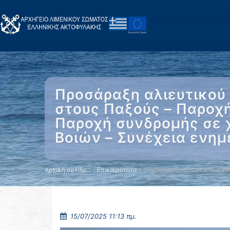
Προσάραξη αλιευτικού
στους Παξούς – Παροχ
Παροχή συνδρομής σε 
Βοιών – Συνέχεια ενημ
Αρχική σελίδα
Επικαιρότητα
Προσάραξη αλιευτικού σκά
15/07/2025 11:13 πμ.