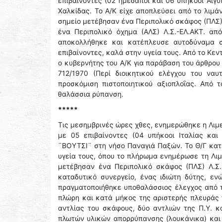
επιβαίνοντες (02 ημεδαποί και 06 υπήκοοι Αιγ
Χαλκίδας. Το Α/Κ είχε αποπλεύσει από το λιμά
σημείο μετέβησαν ένα Περιπολικό σκάφος (ΠΛΣ) Λ
ένα Περιπολικό όχημα (ΑΛΣ) Λ.Σ.-ΕΛ.ΑΚΤ. απ
αποκολλήθηκε και κατέπλευσε αυτοδύναμα σ
επιβαίνοντες, καλά στην υγεία τους. Από το Κε
ο κυβερνήτης του Α/Κ για παράβαση του άρθρου 
712/1970 (Περί διοικητικού ελέγχου του να
προσκόμιση πιστοποιητικού αξιοπλοΐας. Από 
θαλάσσια ρύπανση.
*****
Τις μεσημβρινές ώρες χθες, ενημερώθηκε η Λιμε
με 05 επιβαίνοντες (04 υπήκοοι Ιταλίας κα
¨ΒΟΥΤΣΙ¨ στη νήσο Παναγιά Παξών. Το Θ/Γ κατέ
υγεία τους, όπου το πλήρωμα ενημέρωσε τη Λιμ
μετέβησαν ένα Περιπολικό σκάφος (ΠΛΣ) Λ.Σ.
καταδυτικό συνεργείο, ένας ιδιώτη δύτης, ε
πραγματοποιήθηκε υποθαλάσσιος έλεγχος από τ
πλώρη και κατά μήκος της αριστερής πλευράς 
αντλίας του σκάφους, δύο αντλιών της Π.Υ. κ
πλωτών υλικών απορρύπανσης (λουκάνικα) και