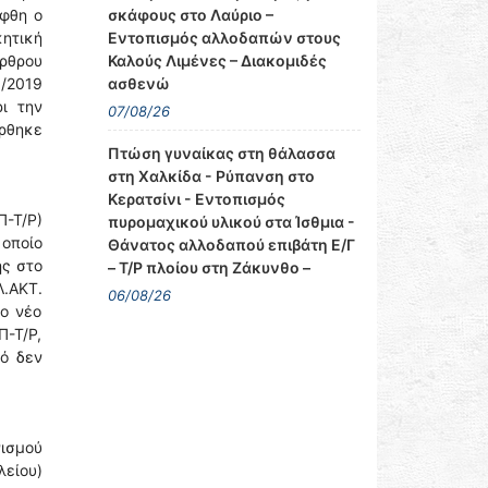
σκάφους στο Λαύριο –
ήφθη ο
Εντοπισμός αλλοδαπών στους
ητική
Καλούς Λιμένες – Διακομιδές
άρθρου
ασθενώ
9/2019
ι την
07/08/26
έρθηκε
Πτώση γυναίκας στη θάλασσα
στη Χαλκίδα - Ρύπανση στο
Κερατσίνι - Εντοπισμός
Π-Τ/Ρ)
πυρομαχικού υλικού στα Ίσθμια -
 οποίο
Θάνατος αλλοδαπού επιβάτη Ε/Γ
ης στο
– Τ/Ρ πλοίου στη Ζάκυνθο –
Λ.ΑΚΤ.
06/08/26
το νέο
Π-Τ/Ρ,
κό δεν
ισμού
λείου)