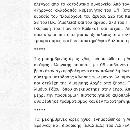
έλεγχος από το καταδυτικό συνεργείο. Από τον
47χρονος αλλοδαπός κυβερνήτης του Θ/Γ (υπή
εξουσία του πλοιάρχου), του άρθρου 225 του 
28 του Π.Κ. (Αμέλεια) και του άρθρου 273 του Π
(Κύρωση του Ποινικού Κώδικα) και ισχύει. Α
προσκόμιση πιστοποιητικού αξιοπλοΐας από τον
τραυματισμός και δεν παρατηρήθηκε θαλάσσια 
*****
Τις μεσημβρινές ώρες χθες, ενημερώθηκε η Λι
σκάφος ελληνικής σημαίας, με 08 επιβαίνοντε
βρισκόταν αγκυροβολημένο στον παλαιό λιμένα
σύστημα μετάδοσης κίνησης των μηχανών. Αμέσ
και στελέχη της Λιμενικής Αρχής από ξηράς. 
λιμένα Γάϊου, όπου ανελκύστηκε στην ξηρά. Α
μέχρι την προσκόμιση πιστοποιητικού αξιοπλο
αναφέρθηκε τραυματισμός και δεν παρατηρήθηκ
*****
Τις μεσημβρινές ώρες χθες, ενημερώθηκε η Λ
Έρευνας και Διάσωσης (Ε.Κ.Σ.Ε.Δ.) του Λ.Σ.-