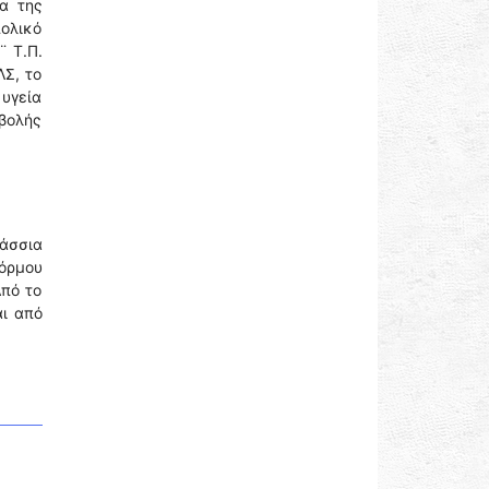
α της
ολικό
¨ Τ.Π.
ΛΣ, το
 υγεία
ιβολής
λάσσια
 όρμου
Από το
αι από