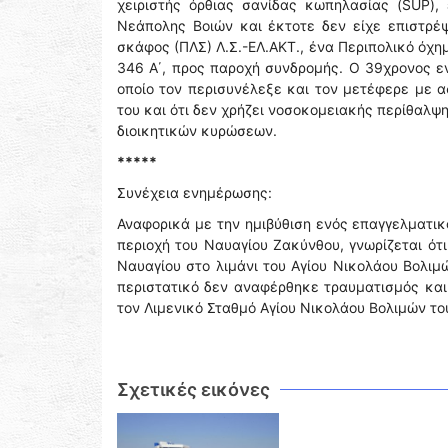
χειριστής όρθιας σανίδας κωπηλασίας (SUP),
Νεάπολης Βοιών και έκτοτε δεν είχε επιστρέ
σκάφος (ΠΛΣ) Λ.Σ.-ΕΛ.ΑΚΤ., ένα Περιπολικό όχη
346 Α΄, προς παροχή συνδρομής. Ο 39χρονος ε
οποίο τον περισυνέλεξε και τον μετέφερε με 
του και ότι δεν χρήζει νοσοκομειακής περίθαλψ
διοικητικών κυρώσεων.
*****
Συνέχεια ενημέρωσης:
Αναφορικά με την ημιβύθιση ενός επαγγελματικ
περιοχή του Ναυαγίου Ζακύνθου, γνωρίζεται ότ
Ναυαγίου στο λιμάνι του Αγίου Νικολάου Βολιμ
περιστατικό δεν αναφέρθηκε τραυματισμός και
τον Λιμενικό Σταθμό Αγίου Νικολάου Βολιμών το
Σχετικές εικόνες