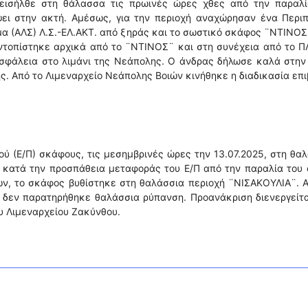
 εισήλθε στη θάλασσα τις πρωινές ώρες χθες από την παραλί
ψει στην ακτή. Αμέσως, για την περιοχή αναχώρησαν ένα Περιπ
μα (ΑΛΣ) Λ.Σ.-ΕΛ.ΑΚΤ. από ξηράς και το σωστικό σκάφος ¨ΝΤΙΝΟΣ
ντοπίστηκε αρχικά από το ¨ΝΤΙΝΟΣ¨ και στη συνέχεια από το Π
ασφάλεια στο λιμάνι της Νεάπολης. Ο άνδρας δήλωσε καλά στην
ης. Από το Λιμεναρχείο Νεάπολης Βοιών κινήθηκε η διαδικασία επ
ού (Ε/Π) σκάφους, τις μεσημβρινές ώρες την 13.07.2025, στη θα
ι κατά την προσπάθεια μεταφοράς του Ε/Π από την παραλία του
ών, το σκάφος βυθίστηκε στη θαλάσσια περιοχή ¨ΝΙΣΑΚΟΥΛΙΑ¨. 
 δεν παρατηρήθηκε θαλάσσια ρύπανση. Προανάκριση διενεργείτ
υ Λιμεναρχείου Ζακύνθου.