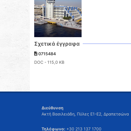
Σχετικά έγγραφα
0715484
DOC
- 115,0 KB
Διεύθυνση
Ακτή Βασιλειάδη, Πύλες Ε1-Ε2, Δραπετσώνα
Τηλέφωνο:
+30 213 137 1700