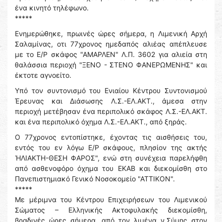
ένα κινητό τηλέφωνο.
*****
Ενημερώθηκε, πρωινές ώρες σήμερα, η Λιμενική Αρχή
Σαλαμίνας, οτι 77χρονος ημεδαπός αλιέας απέπλευσε
με το Ε/Ρ σκάφος "ΑΜΑΡΛΕΝ" Λ.Π. 3602 για αλιεία στη
θαλάσσια περιοχή "ΞΕΝΟ - ΣΤΕΝΟ ΦΑΝΕΡΩΜΕΝΗΣ" και
έκτοτε αγνοείτο.
Υπό τον συντονισμό του Ενιαίου Κέντρου Συντονισμού
Έρευνας και Διάσωσης Λ.Σ.-ΕΛ.ΑΚΤ., άμεσα στην
περιοχή μετέβησαν ένα περιπολικό σκάφος Λ.Σ.-ΕΛ.ΑΚΤ.
και ένα περιπολικό όχημα Λ.Σ.-ΕΛ.ΑΚΤ., από ξηράς.
Ο 77χρονος εντοπίστηκε, έχοντας τις αισθήσεις του,
εντός του εν λόγω Ε/Ρ σκάφους, πλησίον της ακτής
ἩΛΙΑΚΤΗ-ΘΕΣΗ ΦΑΡΟΣ", ενὠ στη συνέχεια παρελήφθη
από ασθενοφόρο όχημα του ΕΚΑΒ και διεκομίσθη στο
Πανεπιστημιακό Γενικό Νοσοκομείο "ΑΤΤΙΚΟΝ".
*****
Με μέριμνα του Κέντρου Επιχειρήσεων του Λιμενικού
Σώματος – Ελληνικής Ακτοφυλακής διεκομίσθη,
βραδινές ώρες σήμερα, από τον λιμένα ν.Σύμης στον