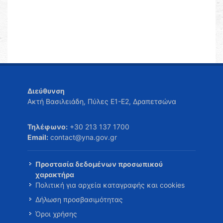
Διεύθυνση
Ακτή Βασιλειάδη, Πύλες Ε1-Ε2, Δραπετσώνα
Τηλέφωνο:
+30 213 137 1700
Email:
contact@yna.gov.gr
Προστασία δεδομένων προσωπικού
χαρακτήρα
Πολιτική για αρχεία καταγραφής και cookies
Δήλωση προσβασιμότητας
Όροι χρήσης