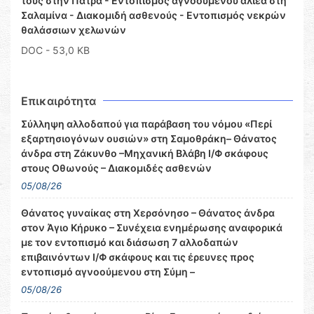
τους στην Πάτρα - Εντοπισμός αγνοούμενου αλιέα στη
Σαλαμίνα - Διακομιδή ασθενούς - Εντοπισμός νεκρών
θαλάσσιων χελωνών
DOC
- 53,0 KB
Επικαιρότητα
Σύλληψη αλλοδαπού για παράβαση του νόμου «Περί
εξαρτησιογόνων ουσιών» στη Σαμοθράκη– Θάνατος
άνδρα στη Ζάκυνθο –Μηχανική Βλάβη Ι/Φ σκάφους
στους Οθωνούς – Διακομιδές ασθενών
05/08/26
Θάνατος γυναίκας στη Χερσόνησο – Θάνατος άνδρα
στον Άγιο Κήρυκο – Συνέχεια ενημέρωσης αναφορικά
με τον εντοπισμό και διάσωση 7 αλλοδαπών
επιβαινόντων Ι/Φ σκάφους και τις έρευνες προς
εντοπισμό αγνοούμενου στη Σύμη –
05/08/26