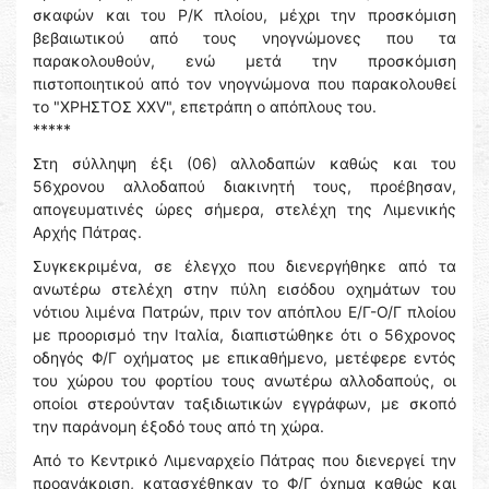
σκαφών και του Ρ/Κ πλοίου, μέχρι την προσκόμιση
βεβαιωτικού από τους νηογνώμονες που τα
παρακολουθούν, ενώ μετά την προσκόμιση
πιστοποιητικού από τον νηογνώμονα που παρακολουθεί
το "ΧΡΗΣΤΟΣ ΧΧV", επετράπη ο απόπλους του.
*****
Στη σύλληψη έξι (06) αλλοδαπών καθώς και του
56χρονου αλλοδαπού διακινητή τους, προέβησαν,
απογευματινές ώρες σήμερα, στελέχη της Λιμενικής
Αρχής Πάτρας.
Συγκεκριμένα, σε έλεγχο που διενεργήθηκε από τα
ανωτέρω στελέχη στην πύλη εισόδου οχημάτων του
νότιου λιμένα Πατρών, πριν τον απόπλου Ε/Γ-Ο/Γ πλοίου
με προορισμό την Ιταλία, διαπιστώθηκε ότι ο 56χρονος
οδηγός Φ/Γ οχήματος με επικαθήμενο, μετέφερε εντός
του χώρου του φορτίου τους ανωτέρω αλλοδαπούς, οι
οποίοι στερούνταν ταξιδιωτικών εγγράφων, με σκοπό
την παράνομη έξοδό τους από τη χώρα.
Από το Κεντρικό Λιμεναρχείο Πάτρας που διενεργεί την
προανάκριση, κατασχέθηκαν το Φ/Γ όχημα καθώς και