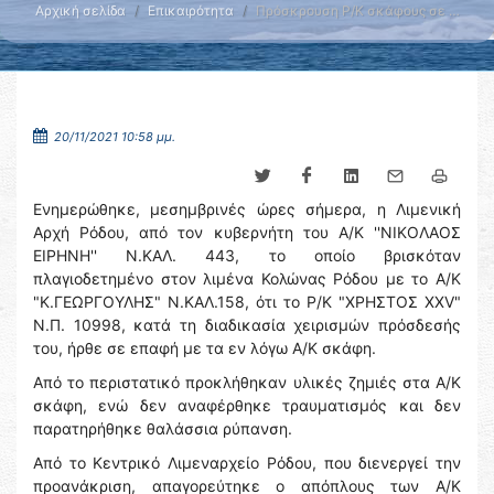
Αρχική σελίδα
Επικαιρότητα
Πρόσκρουση Ρ/Κ σκάφους σε …
20/11/2021 10:58 μμ.
Ενημερώθηκε, μεσημβρινές ώρες σήμερα, η Λιμενική
Αρχή Ρόδου, από τον κυβερνήτη του Α/Κ ''ΝΙΚΟΛΑΟΣ
ΕΙΡΗΝΗ'' Ν.ΚΑΛ. 443, το οποίο βρισκόταν
πλαγιοδετημένο στον λιμένα Κολώνας Ρόδου με το Α/Κ
"Κ.ΓΕΩΡΓΟΥΛΗΣ" Ν.ΚΑΛ.158, ότι το Ρ/Κ "ΧΡΗΣΤΟΣ XXV"
Ν.Π. 10998, κατά τη διαδικασία χειρισμών πρόσδεσής
του, ήρθε σε επαφή με τα εν λόγω Α/Κ σκάφη.
Από το περιστατικό προκλήθηκαν υλικές ζημιές στα Α/Κ
σκάφη, ενώ δεν αναφέρθηκε τραυματισμός και δεν
παρατηρήθηκε θαλάσσια ρύπανση.
Από το Κεντρικό Λιμεναρχείο Ρόδου, που διενεργεί την
προανάκριση, απαγορεύτηκε ο απόπλους των Α/Κ