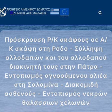
Πρόσκρουση Ρ/Κ σκάφους σε Α/
Κ σκάφη στη Ρόδο - Σύλληψη
αλλοδαπών και του αλλοδαπού
διακινητή τους στην Πάτρα -
Εντοπισμός αγνοούμενου αλιέα
στη Σαλαμίνα - Διακομιδή
ασθενούς - Εντοπισμός νεκρών
θαλάσσιων χελωνών