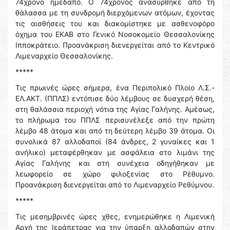
74χρονο ημεδαπό. Ο 74χρονος ανασύρθηκε από τη
θάλασσα με τη συνδρομή διερχόμενων ατόμων, έχοντας
τις αισθήσεις του και διακομίστηκε με ασθενοφόρο
όχημα του ΕΚΑΒ στο Γενικό Νοσοκομείο Θεσσαλονίκης
Ιπποκράτειο. Προανάκριση διενεργείται από το Κεντρικό
Λιμεναρχείο Θεσσαλονίκης.
*****
Τις πρωινές ώρες σήμερα, ένα Περιπολικό Πλοίο Λ.Σ.-
ΕΛ.ΑΚΤ. (ΠΠΛΣ) εντόπισε δύο λέμβους σε δυσχερή θέση,
στη θαλάσσια περιοχή νότια της Αγίας Γαλήνης. Αμέσως,
το πλήρωμα του ΠΠΛΣ περισυνέλεξε από την πρώτη
λέμβο 48 άτομα και από τη δεύτερη λέμβο 39 άτομα. Οι
συνολικά 87 αλλοδαποί (84 άνδρες, 2 γυναίκες και 1
ανήλικο) μεταφέρθηκαν με ασφάλεια στο λιμάνι της
Αγίας Γαλήνης και στη συνέχεια οδηγήθηκαν με
λεωφορείο σε χώρο φιλοξενίας στο Ρέθυμνο.
Προανάκριση διενεργείται από το Λιμεναρχείο Ρεθύμνου.
*****
Τις μεσημβρινές ώρες χθες, ενημερώθηκε η Λιμενική
Αρχή της Ιεράπετρας για την ύπαρξη αλλοδαπών στην