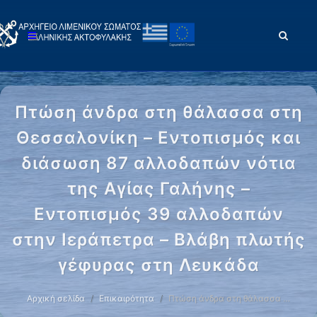
Πτώση άνδρα στη θάλασσα στη
Θεσσαλονίκη – Εντοπισμός και
διάσωση 87 αλλοδαπών νότια
της Αγίας Γαλήνης –
Εντοπισμός 39 αλλοδαπών
στην Ιεράπετρα – Βλάβη πλωτής
γέφυρας στη Λευκάδα
Αρχική σελίδα
Επικαιρότητα
Πτώση άνδρα στη θάλασσα …