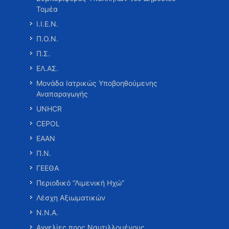
Τομέα
Ι.Ι.Ε.Ν.
Π.Ο.Ν.
Π.Σ.
ΕΛ.ΑΣ.
Μονάδα Ιατρικώς Υποβοηθούμενης
Αναπαραγωγής
UNHCR
CEPOL
ΕΑΑΝ
Π.Ν.
ΓΕΕΘΑ
Περιοδικό “Λιμενική Ηχώ”
Λέσχη Αξιωματικών
Ν.Ν.Α.
Αγγελίες προς Ναυτιλλομένους