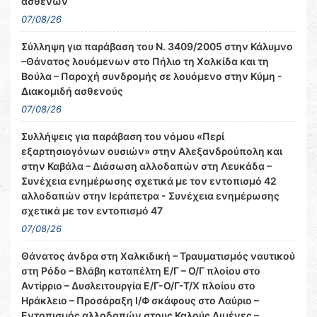
ασθενών
07/08/26
Σύλληψη για παράβαση του Ν. 3409/2005 στην Κάλυμνο
–Θάνατος λουόμενων στο Πήλιο τη Χαλκίδα και τη
Βούλα – Παροχή συνδρομής σε λουόμενο στην Κύμη -
Διακομιδή ασθενούς
07/08/26
Συλλήψεις για παράβαση του νόμου «Περί
εξαρτησιογόνων ουσιών» στην Αλεξανδρούπολη και
στην Καβάλα – Διάσωση αλλοδαπών στη Λευκάδα –
Συνέχεια ενημέρωσης σχετικά με τον εντοπισμό 42
αλλοδαπών στην Ιεράπετρα - Συνέχεια ενημέρωσης
σχετικά με τον εντοπισμό 47
07/08/26
Θάνατος άνδρα στη Χαλκιδική – Τραυματισμός ναυτικού
στη Ρόδο – Βλάβη καταπέλτη Ε/Γ – Ο/Γ πλοίου στο
Αντίρριο – Δυσλειτουργία Ε/Γ-Ο/Γ-Τ/Χ πλοίου στο
Ηράκλειο – Προσάραξη Ι/Φ σκάφους στο Λαύριο –
Εντοπισμός αλλοδαπών στους Καλούς Λιμένες –