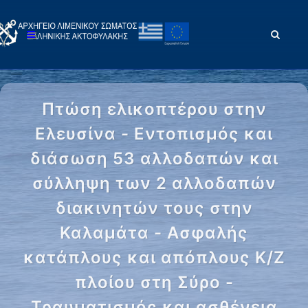
Πτώση ελικοπτέρου στην
Ελευσίνα - Εντοπισμός και
διάσωση 53 αλλοδαπών και
σύλληψη των 2 αλλοδαπών
διακινητών τους στην
Καλαμάτα - Ασφαλής
κατάπλους και απόπλους Κ/Ζ
πλοίου στη Σύρο -
Τραυματισμός και ασθένεια