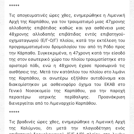
*****
Τις απογευματινές ώρες χθες, ενημερώθηκε η Λιμενική
Αρχή της Καρπάθου, για τον τραυματισμό μιας 47χρονης
αλλοδαπής επιβάτιδας καθώς και για ασθένεια μιας
48χρονης αλλοδαπής επιβάτιδας εντός επιβατηγού-
οχηματαγωγού (Ε/Γ-Ο/Γ) πλοίου, κατά την εκτέλεση του
προγραμματισμένου δρομολογίου του από τη Ρόδο προς
την Κάρπαθο. Συγκεκριμένα, η 47χρονη κατά την είσοδό
της στον εσωτερικό χώρο του πλοίου τραυματίστηκε στο
αριστερό πόδι, ενώ η 48χρονη έχασε προσωρινά τις
αισθήσεις της. Μετά τον κατάπλου του πλοίου στο λιμάνι
της Καρπάθου, οι ανωτέρω εξήλθαν αυτοδύναμα και
διακομίστηκαν με ασθενοφόρο όχημα του ΕΚΑΒ στο
Γενικό Νοσοκομείο της Καρπάθου, για την παροχή
περαιτέρω ιατρικής περίθαλψης. Προανάκριση
διενεργείται από το Λιμεναρχείο Καρπάθου.
*****
Τις βραδινές ώρες χθες, ενημερώθηκε η Λιμενική Αρχή
της Καλύμνου, ότι μετά την πλαγιοδέτηση ενός