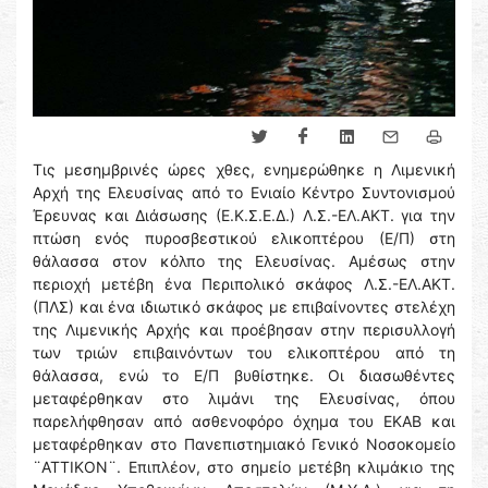
Τις μεσημβρινές ώρες χθες, ενημερώθηκε η Λιμενική
Αρχή της Ελευσίνας από το Ενιαίο Κέντρο Συντονισμού
Έρευνας και Διάσωσης (Ε.Κ.Σ.Ε.Δ.) Λ.Σ.-ΕΛ.ΑΚΤ. για την
πτώση ενός πυροσβεστικού ελικοπτέρου (Ε/Π) στη
θάλασσα στον κόλπο της Ελευσίνας. Αμέσως στην
περιοχή μετέβη ένα Περιπολικό σκάφος Λ.Σ.-ΕΛ.ΑΚΤ.
(ΠΛΣ) και ένα ιδιωτικό σκάφος με επιβαίνοντες στελέχη
της Λιμενικής Αρχής και προέβησαν στην περισυλλογή
των τριών επιβαινόντων του ελικοπτέρου από τη
θάλασσα, ενώ το Ε/Π βυθίστηκε. Οι διασωθέντες
μεταφέρθηκαν στο λιμάνι της Ελευσίνας, όπου
παρελήφθησαν από ασθενοφόρο όχημα του ΕΚΑΒ και
μεταφέρθηκαν στο Πανεπιστημιακό Γενικό Νοσοκομείο
¨ΑΤΤΙΚΟΝ¨. Επιπλέον, στο σημείο μετέβη κλιμάκιο της