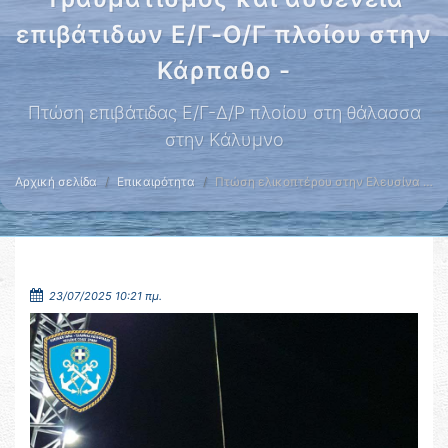
επιβάτιδων Ε/Γ-Ο/Γ πλοίου στην
Κάρπαθο -
Πτώση επιβάτιδας Ε/Γ-Δ/Ρ πλοίου στη θάλασσα
στην Κάλυμνο
Αρχική σελίδα
Επικαιρότητα
Πτώση ελικοπτέρου στην Ελευσίνα …
23/07/2025 10:21 πμ.