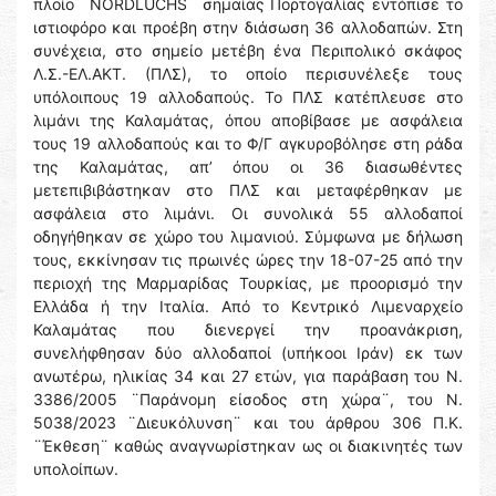
πλοίο ¨NORDLUCHS¨ σημαίας Πορτογαλίας εντόπισε το
ιστιοφόρο και προέβη στην διάσωση 36 αλλοδαπών. Στη
συνέχεια, στο σημείο μετέβη ένα Περιπολικό σκάφος
Λ.Σ.-ΕΛ.ΑΚΤ. (ΠΛΣ), το οποίο περισυνέλεξε τους
υπόλοιπους 19 αλλοδαπούς. Το ΠΛΣ κατέπλευσε στο
λιμάνι της Καλαμάτας, όπου αποβίβασε με ασφάλεια
τους 19 αλλοδαπούς και το Φ/Γ αγκυροβόλησε στη ράδα
της Καλαμάτας, απ’ όπου οι 36 διασωθέντες
μετεπιβιβάστηκαν στο ΠΛΣ και μεταφέρθηκαν με
ασφάλεια στο λιμάνι. Οι συνολικά 55 αλλοδαποί
οδηγήθηκαν σε χώρο του λιμανιού. Σύμφωνα με δήλωση
τους, εκκίνησαν τις πρωινές ώρες την 18-07-25 από την
περιοχή της Μαρμαρίδας Τουρκίας, με προορισμό την
Ελλάδα ή την Ιταλία. Από το Κεντρικό Λιμεναρχείο
Καλαμάτας που διενεργεί την προανάκριση,
συνελήφθησαν δύο αλλοδαποί (υπήκοοι Ιράν) εκ των
ανωτέρω, ηλικίας 34 και 27 ετών, για παράβαση του Ν.
3386/2005 ¨Παράνομη είσοδος στη χώρα¨, του Ν.
5038/2023 ¨Διευκόλυνση¨ και του άρθρου 306 Π.Κ.
¨Έκθεση¨ καθώς αναγνωρίστηκαν ως οι διακινητές των
υπολοίπων.