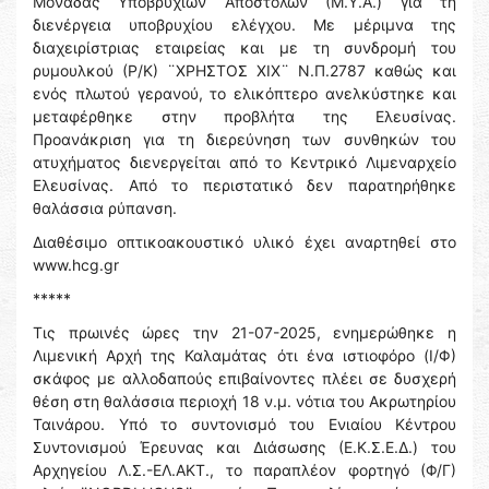
Μονάδας Υποβρυχίων Αποστολών (Μ.Υ.Α.) για τη
διενέργεια υποβρυχίου ελέγχου. Με μέριμνα της
διαχειρίστριας εταιρείας και με τη συνδρομή του
ρυμουλκού (Ρ/Κ) ¨ΧΡΗΣΤΟΣ ΧΙΧ¨ Ν.Π.2787 καθώς και
ενός πλωτού γερανού, το ελικόπτερο ανελκύστηκε και
μεταφέρθηκε στην προβλήτα της Ελευσίνας.
Προανάκριση για τη διερεύνηση των συνθηκών του
ατυχήματος διενεργείται από το Κεντρικό Λιμεναρχείο
Ελευσίνας. Από το περιστατικό δεν παρατηρήθηκε
θαλάσσια ρύπανση.
Διαθέσιμο οπτικοακουστικό υλικό έχει αναρτηθεί στο
www.hcg.gr
*****
Τις πρωινές ώρες την 21-07-2025, ενημερώθηκε η
Λιμενική Αρχή της Καλαμάτας ότι ένα ιστιοφόρο (Ι/Φ)
σκάφος με αλλοδαπούς επιβαίνοντες πλέει σε δυσχερή
θέση στη θαλάσσια περιοχή 18 ν.μ. νότια του Ακρωτηρίου
Ταινάρου. Υπό το συντονισμό του Ενιαίου Κέντρου
Συντονισμού Έρευνας και Διάσωσης (Ε.Κ.Σ.Ε.Δ.) του
Αρχηγείου Λ.Σ.-ΕΛ.ΑΚΤ., το παραπλέον φορτηγό (Φ/Γ)