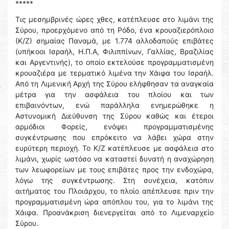
*****
Τις μεσημβρινές ώρες χθες, κατέπλευσε στο λιμάνι της
Σύρου, προερχόμενο από τη Ρόδο, ένα κρουαζιερόπλοιο
(Κ/Ζ) σημαίας Παναμά, με 1.774 αλλοδαπούς επιβάτες
(υπήκοοι Ισραήλ, Η.Π.Α, Φιλιππίνων, Γαλλίας, Βραζιλίας
και Αργεντινής), το οποίο εκτελούσε προγραμματισμένη
κρουαζιέρα με τερματικό λιμένα την Χάιφα του Ισραήλ.
Από τη Λιμενική Αρχή της Σύρου ελήφθησαν τα αναγκαία
μέτρα για την ασφάλεια του πλοίου και των
επιβαινόντων, ενώ παράλληλα ενημερώθηκε η
Αστυνομική Διεύθυνση της Σύρου καθώς και έτεροι
αρμόδιοι Φορείς, ενόψει προγραμματισμένης
συγκέντρωσης που επρόκειτο να λάβει χώρα στην
ευρύτερη περιοχή. Το Κ/Ζ κατέπλευσε με ασφάλεια στο
λιμάνι, χωρίς ωστόσο να καταστεί δυνατή η αναχώρηση
των λεωφορείων με τους επιβάτες προς την ενδοχώρα,
λόγω της συγκέντρωσης. Στη συνέχεια, κατόπιν
αιτήματος του Πλοιάρχου, το πλοίο απέπλευσε πριν την
προγραμματισμένη ώρα απόπλου του, για το λιμάνι της
Χάιφα. Προανάκριση διενεργείται από το Λιμεναρχείο
Σύρου.