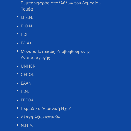
Συμπεριφοράς Υπαλλήλων του Δημοσίου
Τομέα
Ι.Ι.Ε.Ν.
Π.Ο.Ν.
Π.Σ.
ΕΛ.ΑΣ.
Μονάδα Ιατρικώς Υποβοηθούμενης
Αναπαραγωγής
UNHCR
CEPOL
ΕΑΑΝ
Π.Ν.
ΓΕΕΘΑ
Περιοδικό “Λιμενική Ηχώ”
Λέσχη Αξιωματικών
Ν.Ν.Α.