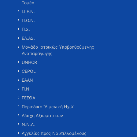
Τομέα
Ι.Ι.Ε.Ν.
Π.Ο.Ν.
Π.Σ.
ΕΛ.ΑΣ.
Μονάδα Ιατρικώς Υποβοηθούμενης
Αναπαραγωγής
UNHCR
CEPOL
ΕΑΑΝ
Π.Ν.
ΓΕΕΘΑ
Περιοδικό “Λιμενική Ηχώ”
Λέσχη Αξιωματικών
Ν.Ν.Α.
Αγγελίες προς Ναυτιλλομένους