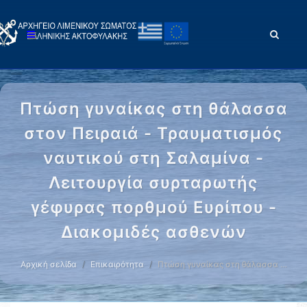
Πτώση γυναίκας στη θάλασσα
στον Πειραιά - Τραυματισμός
ναυτικού στη Σαλαμίνα -
Λειτουργία συρταρωτής
γέφυρας πορθμού Ευρίπου -
Διακομιδές ασθενών
Αρχική σελίδα
Επικαιρότητα
Πτώση γυναίκας στη θάλασσα …