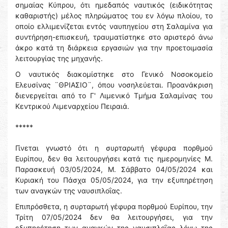
σημαίας Κύπρου, ότι ημεδαπός ναυτικός (ειδικότητας
καθαριστής) μέλος πληρώματος του εν λόγω πλοίου, το
οποίο ελλιμενίζεται εντός ναυπηγείου στη Σαλαμίνα για
συντήρηση-επισκευή, τραυματίστηκε στο αριστερό άνω
άκρο κατά τη διάρκεια εργασιών για την προετοιμασία
λειτουργίας της μηχανής.
Ο ναυτικός διακομίστηκε στο Γενικό Νοσοκομείο
Ελευσίνας ¨ΘΡΙΑΣΙΟ¨, όπου νοσηλεύεται. Προανάκριση
διενεργείται από το Γ' Λιμενικό Τμήμα Σαλαμίνας του
Κεντρικού Λιμεναρχείου Πειραιά.
*****
Γίνεται γνωστό ότι η συρταρωτή γέφυρα πορθμού
Ευρίπου, δεν θα λειτουργήσει κατά τις ημερομηνίες Μ.
Παρασκευή 03/05/2024, Μ. Σάββατο 04/05/2024 και
Κυριακή του Πάσχα 05/05/2024, για την εξυπηρέτηση
των αναγκών της ναυσιπλοΐας.
Επιπρόσθετα, η συρταρωτή γέφυρα πορθμού Ευρίπου, την
Τρίτη 07/05/2024 δεν θα λειτουργήσει, για την
εξυπηρέτηση των αναγκών της ναυσιπλοΐας λόγω της