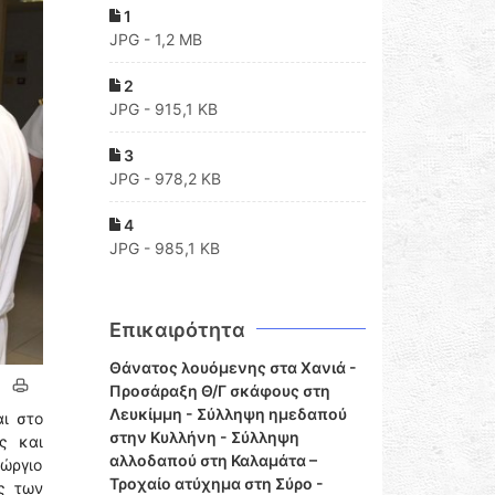
1
JPG - 1,2 MB
2
JPG - 915,1 KB
3
JPG - 978,2 KB
4
JPG - 985,1 KB
Επικαιρότητα
Θάνατος λουόμενης στα Χανιά -
Προσάραξη Θ/Γ σκάφους στη
Λευκίμμη - Σύλληψη ημεδαπού
ι στο
στην Κυλλήνη - Σύλληψη
ς και
αλλοδαπού στη Καλαμάτα –
εώργιο
Τροχαίο ατύχημα στη Σύρο -
ες των