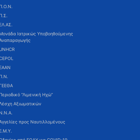
Π.Ο.Ν.
Π.Σ.
ΕΛ.ΑΣ.
Μονάδα Ιατρικώς Υποβοηθούμενης
Αναπαραγωγής
UNHCR
CEPOL
ΕΑΑΝ
Π.Ν.
ΓΕΕΘΑ
Περιοδικό “Λιμενική Ηχώ”
Λέσχη Αξιωματικών
Ν.Ν.Α.
Αγγελίες προς Ναυτιλλομένους
Ε.Μ.Υ.
Οδηγίες από ΕΟΔΥ για COVID-19