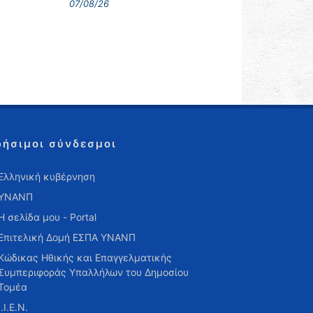
07/08/26
ρήσιμοι σύνδεσμοι
Ελληνική κυβέρνηση
ΥΝΑΝΠ
Η σελίδα μου - Portal
Επιτελική Δομή ΕΣΠΑ ΥΝΑΝΠ
Κώδικας Ηθικής και Επαγγελματικής
Συμπεριφοράς Υπαλλήλων του Δημοσίου
Τομέα
Ι.Ι.Ε.Ν.