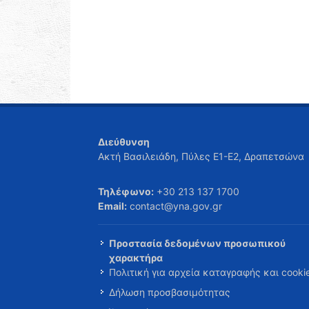
Διεύθυνση
Ακτή Βασιλειάδη, Πύλες Ε1-Ε2, Δραπετσώνα
Τηλέφωνο:
+30 213 137 1700
Email:
contact@yna.gov.gr
Προστασία δεδομένων προσωπικού
χαρακτήρα
Πολιτική για αρχεία καταγραφής και cooki
Δήλωση προσβασιμότητας