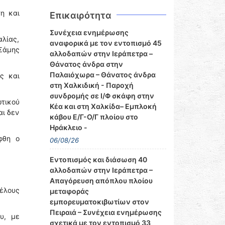
η και
Επικαιρότητα
Συνέχεια ενημέρωσης
αλίας,
αναφορικά με τον εντοπισμό 45
Σάμης
αλλοδαπών στην Ιεράπετρα –
Θάνατος άνδρα στην
Παλαιόχωρα – Θάνατος άνδρα
ς και
στη Χαλκιδική - Παροχή
συνδρομής σε Ι/Φ σκάφη στην
ωτικού
Κέα και στη Χαλκίδα– Εμπλοκή
αι δεν
κάβου Ε/Γ-Ο/Γ πλοίου στο
Ηράκλειο -
φθη ο
06/08/26
Εντοπισμός και διάσωση 40
αλλοδαπών στην Ιεράπετρα –
Απαγόρευση απόπλου πλοίου
έλους
μεταφοράς
εμπορευματοκιβωτίων στον
Πειραιά – Συνέχεια ενημέρωσης
υ, με
σχετικά με τον εντοπισμό 33