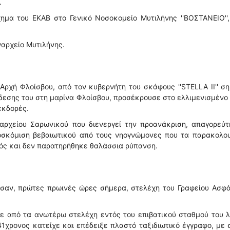
.
μα του ΕΚΑΒ στο Γενικό Νοσοκομείο Μυτιλήνης ''ΒΟΣΤΑΝΕΙΟ'',
ναρχείο Μυτιλήνης.
Αρχή Φλοίσβου, από τον κυβερνήτη του σκάφους ''STELLA II'' σ
δεσης του στη μαρίνα Φλοίσβου, προσέκρουσε στο ελλιμενισμένο 
εκδορές.
ναρχείου Σαρωνικού που διενεργεί την προανάκριση, απαγορεύτ
σκόμιση βεβαιωτικού από τους νηογνώμονες που τα παρακολου
ός και δεν παρατηρήθηκε θαλάσσια ρύπανση.
σαν, πρώτες πρωινές ώρες σήμερα, στελέχη του Γραφείου Ασφά
ε από τα ανωτέρω στελέχη εντός του επιβατικού σταθμού του 
41χρονος κατείχε και επέδειξε πλαστό ταξιδιωτικό έγγραφο, με