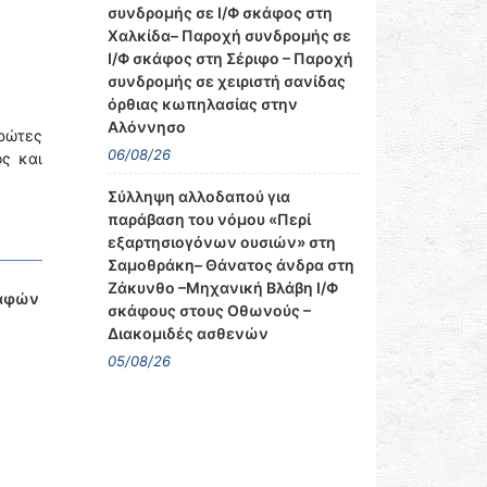
συνδρομής σε Ι/Φ σκάφος στη
Χαλκίδα– Παροχή συνδρομής σε
Ι/Φ σκάφος στη Σέριφο – Παροχή
συνδρομής σε χειριστή σανίδας
όρθιας κωπηλασίας στην
Αλόννησο
ρώτες
06/08/26
ος και
Σύλληψη αλλοδαπού για
παράβαση του νόμου «Περί
εξαρτησιογόνων ουσιών» στη
Σαμοθράκη– Θάνατος άνδρα στη
Ζάκυνθο –Μηχανική Βλάβη Ι/Φ
καφών
σκάφους στους Οθωνούς –
Διακομιδές ασθενών
05/08/26