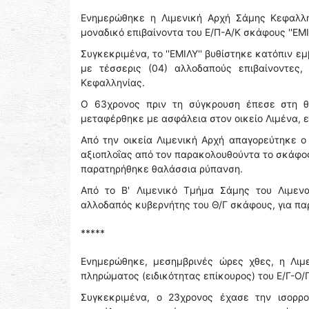
Ενημερώθηκε η Λιμενική Αρχή Σάμης Κεφαλλη
μοναδικό επιβαίνοντα του Ε/Π-Α/Κ σκάφους ''ΕΜΙ
Συγκεκριμένα, το ''ΕΜΙΛΥ'' βυθίστηκε κατόπιν ε
με τέσσερις (04) αλλοδαπούς επιβαίνοντες, 
Κεφαλληνίας.
Ο 63χρονος πριν τη σύγκρουση έπεσε στη θ
μεταφέρθηκε με ασφάλεια στον οικείο Λιμένα, 
Από την οικεία Λιμενική Αρχή απαγορεύτηκε ο 
αξιοπλοΐας από τον παρακολουθούντα το σκάφος
παρατηρήθηκε θαλάσσια ρύπανση.
Από το Β' Λιμενικό Τμήμα Σάμης του Λιμενα
αλλοδαπός κυβερνήτης του Θ/Γ σκάφους, για παρ
*****
Ενημερώθηκε, μεσημβρινές ώρες χθες, η Λιμ
πληρώματος (ειδικότητας επίκουρος) του Ε/Γ-Ο/Γ
Συγκεκριμένα, ο 23χρονος έχασε την ισορρ