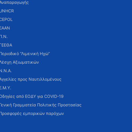
Αναπαραγωγής
UNHCR
CEPOL
ΕΑΑΝ
Π.Ν.
ΓΕΕΘΑ
Περιοδικό “Λιμενική Ηχώ”
Λέσχη Αξιωματικών
Ν.Ν.Α.
Αγγελίες προς Ναυτιλλομένους
Ε.Μ.Υ.
Οδηγίες από ΕΟΔΥ για COVID-19
Γενική Γραμματεία Πολιτικής Προστασίας
Προσφορές εμπορικών παρόχων