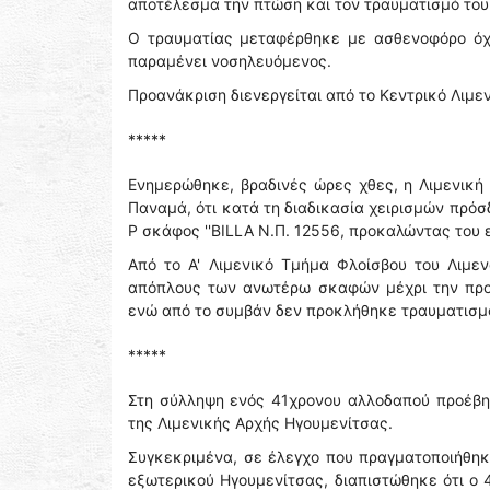
αποτέλεσμα την πτώση και τον τραυματισμό του
Ο τραυματίας μεταφέρθηκε με ασθενοφόρο όχη
παραμένει νοσηλευόμενος.
Προανάκριση διενεργείται από το Κεντρικό Λιμε
*****
Ενημερώθηκε, βραδινές ώρες χθες, η Λιμενική 
Παναμά, ότι κατά τη διαδικασία χειρισμών πρόσ
Ρ σκάφος ''BILLA Ν.Π. 12556, προκαλώντας του 
Από το Α' Λιμενικό Τμήμα Φλοίσβου του Λιμε
απόπλους των ανωτέρω σκαφών μέχρι την προ
ενώ από το συμβάν δεν προκλήθηκε τραυματισμ
*****
Στη σύλληψη ενός 41χρονου αλλοδαπού προέβη
της Λιμενικής Αρχής Ηγουμενίτσας.
Συγκεκριμένα, σε έλεγχο που πραγματοποιήθηκ
εξωτερικού Ηγουμενίτσας, διαπιστώθηκε ότι ο 