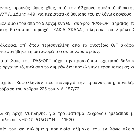
νίας, πρωινές ώρες χθες, από τον 63χρονο ημεδαπό ιδιοκτήτ
ΛΥ'' Λ. Σάμης 449, για περιστατικό βύθισης του εν λόγω σκάφους.
μβολισμού του από το διερχόμενο Θ/Γ σκάφος ''PAS-OP'' σημαίας Ιτ
στη θαλάσσια περιοχή ''ΚΑΚΙΑ ΣΚΑΛΑ'', πλησίον του λιμένα 
άλασσα, απ΄ όπου περισυνελέγη από το ανωτέρω Θ/Γ σκάφο
ενώ αρνήθηκε τη μεταφορά του σε μονάδα υγείας.
απόπλους του ''PAS-OP'' μέχρι την προσκόμιση σχετικού βεβαι
 οργανισμό, ενώ από το συμβάν δεν προκλήθηκε τραυματισμός κ
ρχείου Κεφαλληνίας που διενεργεί την προανάκριση, συνελή
άβαση του άρθρου 225 του Ν.Δ. 187/73.
ενική Αρχή Μυτιλήνης, για τραυματισμό 23χρονου ημεδαπού μ
 πλοίου ''ΝΗΣΟΣ ΡΟΔΟΣ'' Ν.Π. 11520.
οπία του σε κυλιόμενη πρυμναία κλίμακα του εν λόγω πλοίο