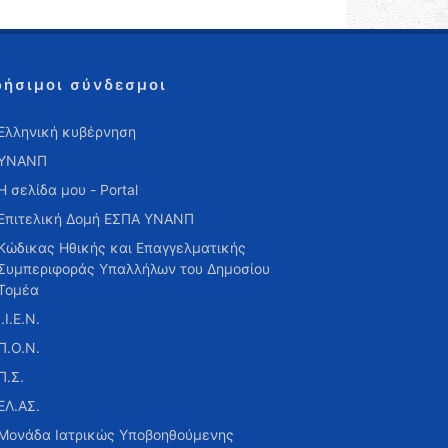
ρήσιμοι σύνδεσμοι
Ελληνική κυβέρνηση
ΥΝΑΝΠ
Η σελίδα μου - Portal
Επιτελική Δομή ΕΣΠΑ ΥΝΑΝΠ
Κώδικας Ηθικής και Επαγγελματικής
Συμπεριφοράς Υπαλλήλων του Δημοσίου
Τομέα
Ι.Ι.Ε.Ν.
Π.Ο.Ν.
Π.Σ.
ΕΛ.ΑΣ.
Μονάδα Ιατρικώς Υποβοηθούμενης