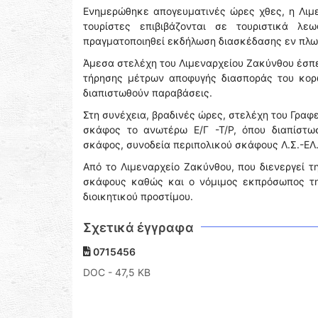
Ενημερώθηκε απογευματινές ώρες χθες, η Λιμ
τουρίστες επιβιβάζονται σε τουριστικά λ
πραγματοποιηθεί εκδήλωση διασκέδασης εν πλω
Άμεσα στελέχη του Λιμεναρχείου Ζακύνθου έσπε
τήρησης μέτρων αποφυγής διασποράς του κορω
διαπιστωθούν παραβάσεις.
Στη συνέχεια, βραδινές ώρες, στελέχη του Γρα
σκάφος το ανωτέρω Ε/Γ -Τ/Ρ, όπου διαπίστω
σκάφος, συνοδεία περιπολικού σκάφους Λ.Σ.-ΕΛ
Από το Λιμεναρχείο Ζακύνθου, που διενεργεί 
σκάφους καθώς και ο νόμιμος εκπρόσωπος της
διοικητικού προστίμου.
Σχετικά έγγραφα
0715456
DOC
- 47,5 KB