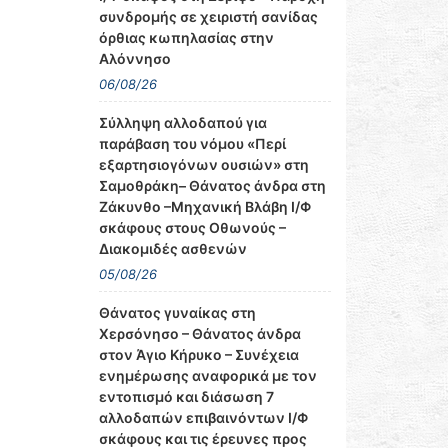
συνδρομής σε χειριστή σανίδας
όρθιας κωπηλασίας στην
Αλόννησο
06/08/26
Σύλληψη αλλοδαπού για
παράβαση του νόμου «Περί
εξαρτησιογόνων ουσιών» στη
Σαμοθράκη– Θάνατος άνδρα στη
Ζάκυνθο –Μηχανική Βλάβη Ι/Φ
σκάφους στους Οθωνούς –
Διακομιδές ασθενών
05/08/26
Θάνατος γυναίκας στη
Χερσόνησο – Θάνατος άνδρα
στον Άγιο Κήρυκο – Συνέχεια
ενημέρωσης αναφορικά με τον
εντοπισμό και διάσωση 7
αλλοδαπών επιβαινόντων Ι/Φ
σκάφους και τις έρευνες προς