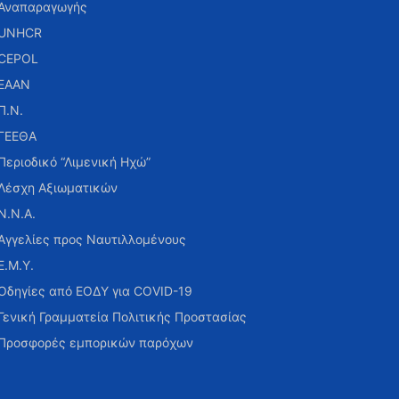
Αναπαραγωγής
UNHCR
CEPOL
ΕΑΑΝ
Π.Ν.
ΓΕΕΘΑ
Περιοδικό “Λιμενική Ηχώ”
Λέσχη Αξιωματικών
Ν.Ν.Α.
Αγγελίες προς Ναυτιλλομένους
Ε.Μ.Υ.
Οδηγίες από ΕΟΔΥ για COVID-19
Γενική Γραμματεία Πολιτικής Προστασίας
Προσφορές εμπορικών παρόχων