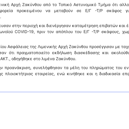
ενική Αρχή Ζακύνθου από το Τοπικό Αστυνομικό Τμήμα ότι αλλο
εωφορεία προκειμένου να μεταβούν σε Ε/Γ -Τ/Ρ σκάφος γ
.
υσαν στην περιοχή και διενέργησαν καταμέτρηση επιβατών και 
νοϊού COVID-19, πριν τον απόπλου του Ε/Γ -Τ/Ρ σκάφους, χωρ
φείου Ασφάλειας της Λιμενικής Αρχή Ζακύνθου προσέγγισαν με τα
σαν ότι πραγματοποιείτο εκδήλωση διασκέδασης και ακολούθ
.ΑΚΤ., οδηγήθηκε στο λιμένα Ζακύνθου.
την προανάκριση, συνελήφθησαν τα μέλη του πληρώματος του ε
 πλοιοκτήτριας εταιρείας, ενώ κινήθηκε και η διαδικασία επι