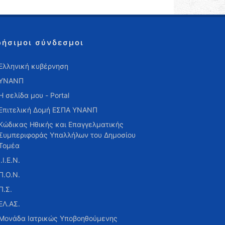
ρήσιμοι σύνδεσμοι
Ελληνική κυβέρνηση
ΥΝΑΝΠ
Η σελίδα μου - Portal
Επιτελική Δομή ΕΣΠΑ ΥΝΑΝΠ
Κώδικας Ηθικής και Επαγγελματικής
Συμπεριφοράς Υπαλλήλων του Δημοσίου
Τομέα
Ι.Ι.Ε.Ν.
Π.Ο.Ν.
Π.Σ.
ΕΛ.ΑΣ.
Μονάδα Ιατρικώς Υποβοηθούμενης