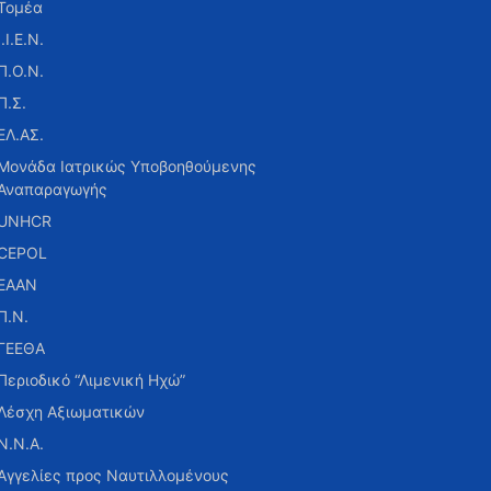
Τομέα
Ι.Ι.Ε.Ν.
Π.Ο.Ν.
Π.Σ.
ΕΛ.ΑΣ.
Μονάδα Ιατρικώς Υποβοηθούμενης
Αναπαραγωγής
UNHCR
CEPOL
ΕΑΑΝ
Π.Ν.
ΓΕΕΘΑ
Περιοδικό “Λιμενική Ηχώ”
Λέσχη Αξιωματικών
Ν.Ν.Α.
Αγγελίες προς Ναυτιλλομένους