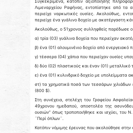
Συγκεκριμένα, κατόπιν αξιοποίησης πληροφο
Λιμεναρχείου Ραφήνας, εντοπίστηκε από τα α
περιείχε ναρκωτικές ουσίες. Ακολούθως, εντ
περιείχε ένα γυάλινο δοχείο με ακατέργαστη κά
Ακολούθως, ο 51χρονος συλληφθείς παρέδωσε ο
α) τρία (03) γυάλινα δοχεία που περιείχαν ακατ
β) ένα (01) αλουμινένιο δοχείο από ενεργειακό 
γ) τέσσερα (04) χάπια που περιείχαν ουσίες υπ
δ) δύο (02) πλαστικούς και έναν (01) μεταλλικ
ε) ένα (01) κυλινδρικό δοχείο με υπολείμματα 
στ) τα χρηματικά ποσά των τεσσάρων χιλιάδων 
(800 $).
Στη συνέχεια, στελέχη του Γραφείου Ασφαλεί
49χρονου ημεδαπού, αποστολέα της ασυνόδευ
ουσιών” όπως τροποποιήθηκε και ισχύει, του Ν
¨Περί όπλων¨.
Κατόπιν νόμιμης έρευνας που ακολούθησε στην 