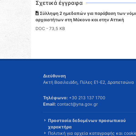
Σχετικά έγγραφα
Σύλληψη 2 ημεδαπών για παράβαση των νόμων
αρχαιοτήτων στη Μύκονο και στην Αττική
DOC
- 73,5 KB
Διεύθυνση
Ακτή Βασιλειάδη, Πύλες Ε1-Ε2, Δραπετσώνα
Τηλέφωνο:
+30 213 137 1700
Email:
contact@yna.gov.gr
Προστασία δεδομένων προσωπικού
χαρακτήρα
Πολιτική για αρχεία καταγραφής και cooki