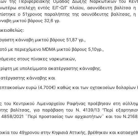
ριών της Περιφερειακής Ομάδας Δίωξης Ναρκωτικών του Κεντ
νωτέρω στελέχη εντός Ε/Γ-Ο/Γ πλοίου, ασυνόδευτη βαλίτσα η 
οπίστηκε ο 51χρονος παραλήπτης της ασυνόδευτης βαλίτσας, η 
νναβη μικτού βάρους 32,6 γρ.
ικειοθελώς:
έργαστη κάνναβη μικτού βάρους 51,87 γρ.,
ποτό με περιεχόμενο MDMA μικτού βάρους 5,10γρ.,
αγόμενες στους πίνακες ναρκωτικών,
ό τρίφτη με υπολείμματα ακατέργαστης κάνναβης,
ακατέργαστης κάνναβης και
επτακοσίων ευρώ (4.700€) καθώς και των οχτακοσίων δολαρίων 
ας του Κεντρικού Λιμεναρχείου Ραφήνας προέβησαν στη σύλληψ
της βαλίτσας, για παράβαση του Ν. 4139/13 “Περί εξαρτησιο
. 4858/2021 ¨Περί προστασίας των αρχαιοτήτων¨ και του Ν.216
οικία του 49χρονου στην Κηφισιά Αττικής, βρέθηκαν και κατασχέ