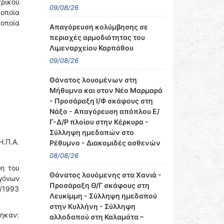
ρικού
09/08/26
οποία
οποία
Απαγόρευση κολύμβησης σε
περιοχές αρμοδιότητας του
Λιμεναρχείου Καρπάθου
09/08/26
Θάνατος λουομένων στη
Μήθυμνα και στον Νέο Μαρμαρά
- Προσάραξη Ι/Φ σκάφους στη
Νάξο - Απαγόρευση απόπλου Ε/
Γ-Δ/Ρ πλοίου στην Κέρκυρα -
Σύλληψη ημεδαπών στο
Η.Π.Α.
Ρέθυμνο - Διακομιδές ασθενών
08/08/26
η του
Θάνατος λουόμενης στα Χανιά -
γόνων
Προσάραξη Θ/Γ σκάφους στη
8/1993
Λευκίμμη - Σύλληψη ημεδαπού
στην Κυλλήνη - Σύλληψη
θηκαν:
αλλοδαπού στη Καλαμάτα –