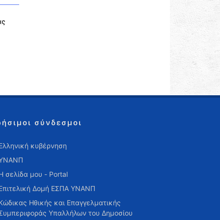
ας
ρήσιμοι σύνδεσμοι
Ελληνική κυβέρνηση
ΥΝΑΝΠ
Η σελίδα μου - Portal
Επιτελική Δομή ΕΣΠΑ ΥΝΑΝΠ
Κώδικας Ηθικής και Επαγγελματικής
Συμπεριφοράς Υπαλλήλων του Δημοσίου