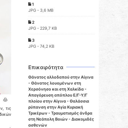
1
JPG - 3,6 MB
2
JPG - 229,7 KB
3
JPG - 74,2 KB
Επικαιρότητα
Θάνατος αλλοδαπού στην Αίγινα
- Θάνατος λουομένων στη
Χερσόνησο και στη Χαλκίδα -
Απαγόρευση απόπλου Ε/Γ-Υ/Γ
πλοίου στην Αίγινα - Θαλάσσια
ρύπανση στην Αγία Κυριακή
ν, τις
Τρικέρων - Τραυματισμός άνδρα
δικών
στη Νεάπολη Βοιών - Διακομιδές
ασθενών