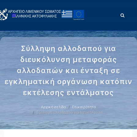
Σύλληψη αλλοδαπού για
διευκόλυνση μεταφοράς
αλλοδαπών και ένταξη σε
εγκληματική οργάνωση κατόπιν
εκτέλεσης εντάλματος
Αρχική σελίδα
Επικαιρότητα
Σύλληψη αλλοδαπού για διευκόλυνση …