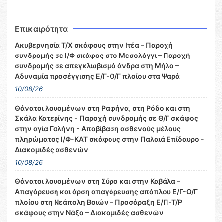
Επικαιρότητα
Ακυβερνησία Τ/Χ σκάφους στην Ιτέα – Παροχή
συνδρομής σε Ι/Φ σκάφος στο Μεσολόγγι – Παροχή
συνδρομής σε απεγκλωβισμό άνδρα στη Μήλο –
Αδυναμία προσέγγισης Ε/Γ-Ο/Γ πλοίου στα Ψαρά
10/08/26
Θάνατοι λουομένων στη Ραφήνα, στη Ρόδο και στη
Σκάλα Κατερίνης - Παροχή συνδρομής σε Θ/Γ σκάφος
στην αγία Γαλήνη - Αποβίβαση ασθενούς μέλους
πληρώματος Ι/Φ-ΚΑΤ σκάφους στην Παλαιά Επίδαυρο -
Διακομιδές ασθενών
10/08/26
Θάνατοι λουομένων στη Σύρο και στην Καβάλα –
Απαγόρευση και άρση απαγόρευσης απόπλου Ε/Γ-Ο/Γ
πλοίου στη Νεάπολη Βοιών – Προσάραξη Ε/Π-Τ/Ρ
σκάφους στην Νάξο – Διακομιδές ασθενών