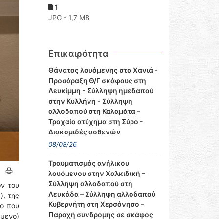
1
JPG - 1,7 MB
Επικαιρότητα
Θάνατος λουόμενης στα Χανιά -
Προσάραξη Θ/Γ σκάφους στη
Λευκίμμη - Σύλληψη ημεδαπού
στην Κυλλήνη - Σύλληψη
αλλοδαπού στη Καλαμάτα –
Τροχαίο ατύχημα στη Σύρο -
Διακομιδές ασθενών
08/08/26
Τραυματισμός ανήλικου
λουόμενου στην Χαλκιδική –
Σύλληψη αλλοδαπού στη
ων του
Λευκάδα – Σύλληψη αλλοδαπού
), της
Κυβερνήτη στη Χερσόνησο –
χο που
Παροχή συνδρομής σε σκάφος
ήμενο)