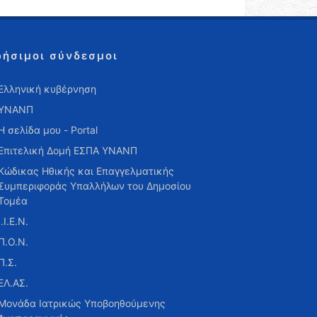
ρήσιμοι σύνδεσμοι
Ελληνική κυβέρνηση
ΥΝΑΝΠ
Η σελίδα μου - Portal
Επιτελική Δομή ΕΣΠΑ ΥΝΑΝΠ
Κώδικας Ηθικής και Επαγγελματικής
Συμπεριφοράς Υπαλλήλων του Δημοσίου
Τομέα
Ι.Ι.Ε.Ν.
Π.Ο.Ν.
Π.Σ.
ΕΛ.ΑΣ.
Μονάδα Ιατρικώς Υποβοηθούμενης