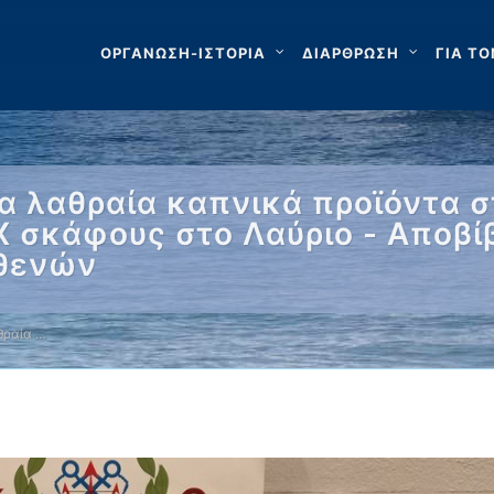
ΟΡΓΑΝΩΣΗ-ΙΣΤΟΡΙΑ
ΔΙΑΡΘΡΩΣΗ
ΓΙΑ ΤΟ
α λαθραία καπνικά προϊόντα σ
Χ σκάφους στο Λαύριο - Αποβί
σθενών
θραία …