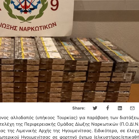
Share:
ονος αλλοδαπός (υπήκοος Τουρκίας) για παράβαση των διατάξε
στελέχη της Περιφερειακής Ομάδας Δίωξης Ναρκωτικών (Π.Ο.ΔΙ.Ν.
ς της Λιμενικής Αρχής της Ηγουμενίτσας. Ειδικότερα, σε έλεγ
ξωτερικού Ηγουμενίτσας σε φορτηγό όχημα (ελκυστήρας/επικαθ