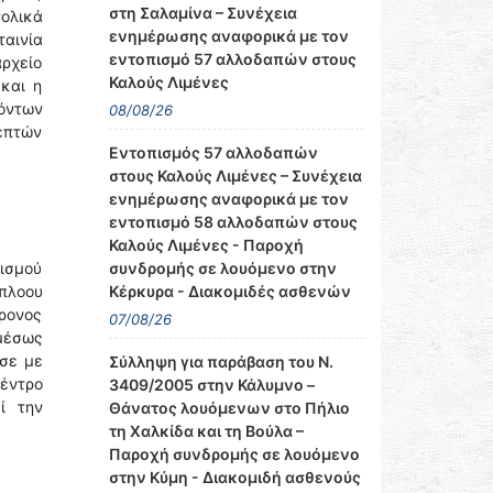
στη Σαλαμίνα – Συνέχεια
ολικά
ενημέρωσης αναφορικά με τον
αινία
εντοπισμό 57 αλλοδαπών στους
ρχείο
Καλούς Λιμένες
και η
όντων
08/08/26
επτών
Εντοπισμός 57 αλλοδαπών
στους Καλούς Λιμένες – Συνέχεια
ενημέρωσης αναφορικά με τον
εντοπισμό 58 αλλοδαπών στους
Καλούς Λιμένες - Παροχή
συνδρομής σε λουόμενο στην
ισμού
Κέρκυρα - Διακομιδές ασθενών
ύπλοου
χρονος
07/08/26
αμέσως
υσε με
Σύλληψη για παράβαση του Ν.
έντρο
3409/2005 στην Κάλυμνο –
ί την
Θάνατος λουόμενων στο Πήλιο
τη Χαλκίδα και τη Βούλα –
Παροχή συνδρομής σε λουόμενο
στην Κύμη - Διακομιδή ασθενούς