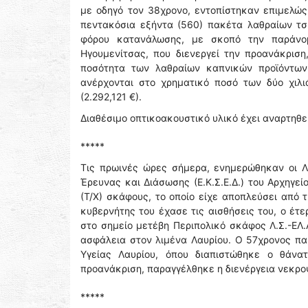
με οδηγό τον 38χρονο, εντοπίστηκαν επιμελώ
πεντακόσια εξήντα (560) πακέτα λαθραίων τσ
φόρου κατανάλωσης, με σκοπό την παράνομ
Ηγουμενίτσας, που διενεργεί την προανάκρισ
ποσότητα των λαθραίων καπνικών προϊόντων
ανέρχονται στο χρηματικό ποσό των δύο χιλ
(2.292,121 €).
Διαθέσιμο οπτικοακουστικό υλικό έχει αναρτηθε
*****
Τις πρωινές ώρες σήμερα, ενημερώθηκαν οι Λ
Έρευνας και Διάσωσης (Ε.Κ.Σ.Ε.Δ.) του Αρχηγε
(Τ/Χ) σκάφους, το οποίο είχε αποπλεύσει από
κυβερνήτης του έχασε τις αισθήσεις του, ο έ
στο σημείο μετέβη Περιπολικό σκάφος Λ.Σ.-ΕΛ.
ασφάλεια στον λιμένα Λαυρίου. Ο 57χρονος π
Υγείας Λαυρίου, όπου διαπιστώθηκε ο θάνατ
προανάκριση, παραγγέλθηκε η διενέργεια νεκρο
*****