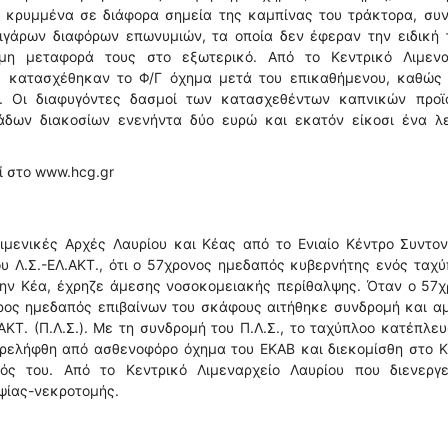
ς κρυμμένα σε διάφορα σημεία της καμπίνας του τράκτορα, συν
ιγάρων διαφόρων επωνυμιών, τα οποία δεν έφεραν την ειδική τ
η μεταφορά τους στο εξωτερικό. Από το Κεντρικό Λιμενα
η, κατασχέθηκαν το Φ/Γ όχημα μετά του επικαθήμενου, καθώς 
. Οι διαφυγόντες δασμοί των κατασχεθέντων καπνικών προϊ
ιάδων διακοσίων ενενήντα δύο ευρώ και εκατόν είκοσι ένα λ
ί στο www.hcg.gr
ιμενικές Αρχές Λαυρίου και Κέας από το Ενιαίο Κέντρο Συντον
ίου Λ.Σ.-ΕΛ.ΑΚΤ., ότι ο 57χρονος ημεδαπός κυβερνήτης ενός ταχ
 την Κέα, έχρηζε άμεσης νοσοκομειακής περίθαλψης. Όταν ο 57
τερος ημεδαπός επιβαίνων του σκάφους αιτήθηκε συνδρομή και 
ΑΚΤ. (Π.Λ.Σ.). Με τη συνδρομή του Π.Λ.Σ., το ταχύπλοο κατέπλε
αρελήφθη από ασθενοφόρο όχημα του ΕΚΑΒ και διεκομίσθη στο Κ
ός του. Από το Κεντρικό Λιμεναρχείο Λαυρίου που διενεργε
ψίας-νεκροτομής.