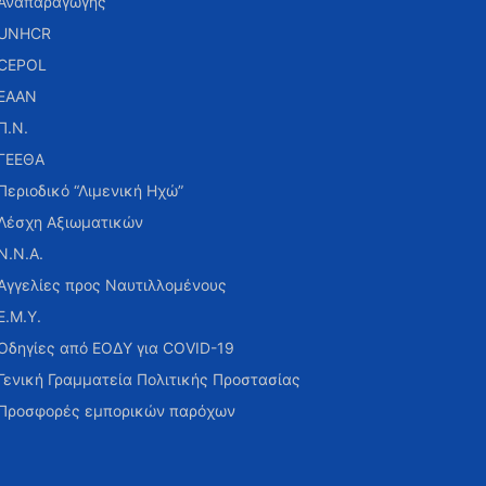
Αναπαραγωγής
UNHCR
CEPOL
ΕΑΑΝ
Π.Ν.
ΓΕΕΘΑ
Περιοδικό “Λιμενική Ηχώ”
Λέσχη Αξιωματικών
Ν.Ν.Α.
Αγγελίες προς Ναυτιλλομένους
Ε.Μ.Υ.
Οδηγίες από ΕΟΔΥ για COVID-19
Γενική Γραμματεία Πολιτικής Προστασίας
Προσφορές εμπορικών παρόχων