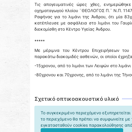
Τις απογευματινές ώρες χθες, ενημερώθηκε
οχηματαγωγού πλοίου ¨ΘΕΟΛΟΓΟΣ Π.¨ Ν.Π. 11479
Ραφήνας για το λιμάνι της Άνδρου, ότι μία 83
κατέπλευσε με ασφάλεια στο λιμάνι του Γαυρ
διεκομίσθη στο Κέντρο Υγείας Άνδρου.
*****
Με μέριμνα του Κέντρου Επιχειρήσεων του 
παρακάτω διακομιδές ασθενών, οι οποίοι έχρηζ
-15χρονου, από το λιμάνι των Λειψών στο λιμάνι 
-80χρονου και 70χρονης, από το λιμάνι της Τήνου
Σχετικό οπτικοακουστικό υλικό
Το συγκεκριμένο περιεχόμενο εξυπηρετείται 
το περιεχόμενο θα πρέπει να συμφωνείτε με
εγκατασταθούν cookies παρακολούθησης από 