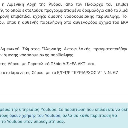
 η Λιμενική Αρχή της Άνδρου από τον Πλοίαρχο του επιβατ
, το οποίο εκτελούσε προγραμματισμένο δρομολόγιο από το λιμά
χρονη επιβάτιδα, έχρηζε άμεσης νοσοκομειακής περίθαλψης. Το
ίου, όπου η ασθενής παρελήφθη από ασθενοφόρο όχημα του ΕΚΑ
Λιμενικού Σώματος-Ελληνικής Ακτοφυλακής πραγματοποιήθηκ
αν άμεσης νοσοκομειακής περίθαλψης:
της Λέρου, με Περιπολικό Πλοίο Λ.Σ.-ΕΛ.ΑΚΤ. και
 στο λιμάνι της Σύρου, με το Ε/Γ-Τ/Ρ ¨ΚΥΡΙΑΡΧΟΣ V¨ Ν.Ν. 67.
μέσω της υπηρεσίας Υoutube. Σε περίπτωση που επιλέξετε να δεί
 τους
όρους χρήσης του Youtube
, αλλά σε κάθε περίπτωση θα
το Youtube στον υπολογιστή σας.