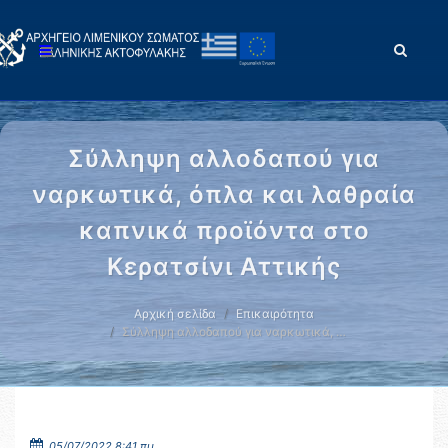
Σύλληψη αλλοδαπού για
ναρκωτικά, όπλα και λαθραία
καπνικά προϊόντα στο
Κερατσίνι Αττικής
Αρχική σελίδα
Επικαιρότητα
Σύλληψη αλλοδαπού για ναρκωτικά, …
05/07/2022 8:41 πμ.