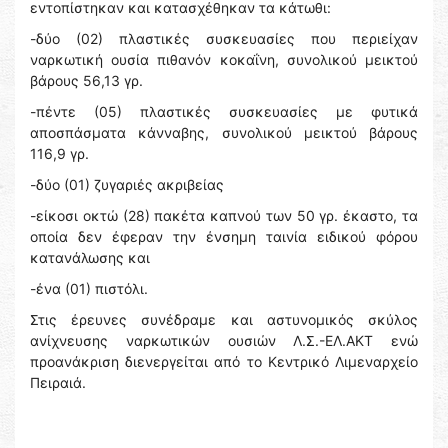
εντοπίστηκαν και κατασχέθηκαν τα κάτωθι:
-δύο (02) πλαστικές συσκευασίες που περιείχαν
ναρκωτική ουσία πιθανόν κοκαΐνη, συνολικού μεικτού
βάρους 56,13 γρ.
-πέντε (05) πλαστικές συσκευασίες με φυτικά
αποσπάσματα κάνναβης, συνολικού μεικτού βάρους
116,9 γρ.
-δύο (01) ζυγαριές ακριβείας
-είκοσι οκτώ (28) πακέτα καπνού των 50 γρ. έκαστο, τα
οποία δεν έφεραν την ένσημη ταινία ειδικού φόρου
κατανάλωσης και
-ένα (01) πιστόλι.
Στις έρευνες συνέδραμε και αστυνομικός σκύλος
ανίχνευσης ναρκωτικών ουσιών Λ.Σ.-ΕΛ.ΑΚΤ ενώ
προανάκριση διενεργείται από το Κεντρικό Λιμεναρχείο
Πειραιά.