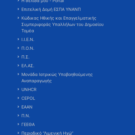
Η σελίδα μου - Portal
Επιτελική Δομή ΕΣΠΑ ΥΝΑΝΠ
Κώδικας Ηθικής και Επαγγελματικής
Συμπεριφοράς Υπαλλήλων του Δημοσίου
Τομέα
Ι.Ι.Ε.Ν.
Π.Ο.Ν.
Π.Σ.
ΕΛ.ΑΣ.
Μονάδα Ιατρικώς Υποβοηθούμενης
Αναπαραγωγής
UNHCR
CEPOL
ΕΑΑΝ
Π.Ν.
ΓΕΕΘΑ
Περιοδικό “Λιμενική Ηχώ”