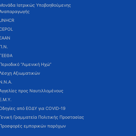
Μονάδα Ιατρικώς Υποβοηθούμενης
Αναπαραγωγής
UNHCR
CEPOL
ΕΑΑΝ
Π.Ν.
ΓΕΕΘΑ
Περιοδικό “Λιμενική Ηχώ”
Λέσχη Αξιωματικών
Ν.Ν.Α.
Αγγελίες προς Ναυτιλλομένους
Ε.Μ.Υ.
Οδηγίες από ΕΟΔΥ για COVID-19
Γενική Γραμματεία Πολιτικής Προστασίας
Προσφορές εμπορικών παρόχων