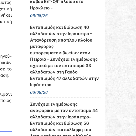
κάβου Ε/Γ-Ο/Γ πλοίου στο
ώματος
Ηράκλειο -
χετική
ανήκει
06/08/26
ωτική
Εντοπισμός και διάσωση 40
αλλοδαπών στην Ιεράπετρα –
Απαγόρευση απόπλου πλοίου
μεταφοράς
εμπορευματοκιβωτίων στον
τηγού-
Πειραιά – Συνέχεια ενημέρωσης
ιρικών
σχετικά με τον εντοπισμό 33
ισε το
αλλοδαπών στη Γαύδο -
βαση.
Εντοπισμός 47 αλλοδαπών στην
Ιεράπετρα -
06/08/26
λιμάνι
οποίος
Συνέχεια ενημέρωσης
αναφορικά με τον εντοπισμό 44
αλλοδαπών στην Ιεράπετρα–
Εντοπισμός και διάσωση 56
αλλοδαπών και σύλληψη του
διακινητή τους στους Καλούς