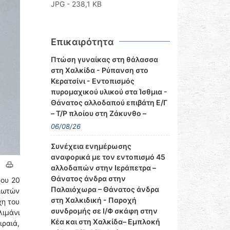
JPG - 238,1 KB
Επικαιρότητα
Πτώση γυναίκας στη θάλασσα
στη Χαλκίδα - Ρύπανση στο
Κερατσίνι - Εντοπισμός
πυρομαχικού υλικού στα Ίσθμια -
Θάνατος αλλοδαπού επιβάτη Ε/Γ
– Τ/Ρ πλοίου στη Ζάκυνθο –
06/08/26
Συνέχεια ενημέρωσης
αναφορικά με τον εντοπισμό 45
αλλοδαπών στην Ιεράπετρα –
Θάνατος άνδρα στην
ρου 20
Παλαιόχωρα – Θάνατος άνδρα
διωτών
στη Χαλκιδική - Παροχή
χη του
συνδρομής σε Ι/Φ σκάφη στην
ιμάνι
Κέα και στη Χαλκίδα– Εμπλοκή
ραιά,