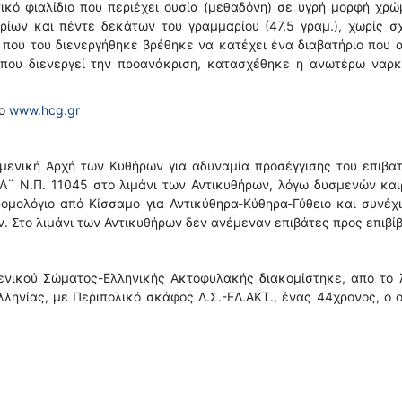
ικό φιαλίδιο που περιέχει ουσία (μεθαδόνη) σε υγρή μορφή χρ
ίων και πέντε δεκάτων του γραμμαρίου (47,5 γραμ.), χωρίς σ
 που του διενεργήθηκε βρέθηκε να κατέχει ένα διαβατήριο που 
που διενεργεί την προανάκριση, κατασχέθηκε η ανωτέρω ναρκ
το
www.hcg.gr
μενική Αρχή των Κυθήρων για αδυναμία προσέγγισης του επιβα
Λ¨ Ν.Π. 11045 στο λιμάνι των Αντικυθήρων, λόγω δυσμενών κα
ομολόγιο από Κίσσαμο για Αντικύθηρα-Κύθηρα-Γύθειο και συνέχ
ν. Στο λιμάνι των Αντικυθήρων δεν ανέμεναν επιβάτες προς επιβί
ενικού Σώματος-Ελληνικής Ακτοφυλακής διακομίστηκε, από το 
ληνίας, με Περιπολικό σκάφος Λ.Σ.-ΕΛ.ΑΚΤ., ένας 44χρονος, ο 