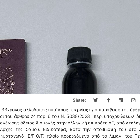
Share:
 33χρονος αλλοδαπός (υπήκοος Γεωργίας) για παράβαση του άρθ
και του άρθρου 24 παρ. 6 του Ν. 5038/2023 ¨περί υποχρεώσεων ι
νανέωσης άδειας διαμονής στην ελληνική επικράτεια¨, από στελέ
Αρχής της Σάμου. Ειδικότερα, κατά την αποβίβασή του στο λ
ηματαγωγό (Ε/Γ-Ο/Γ) πλοίο προερχόμενο από το λιμάνι του Πει