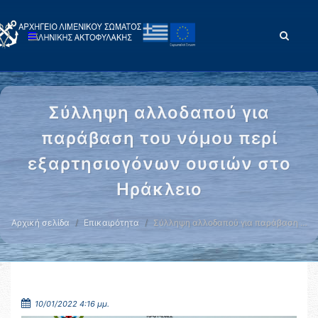
Σύλληψη αλλοδαπού για
παράβαση του νόμου περί
εξαρτησιογόνων ουσιών στο
Ηράκλειο
Αρχική σελίδα
Επικαιρότητα
Σύλληψη αλλοδαπού για παράβαση …
10/01/2022 4:16 μμ.