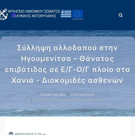
Σύλληψη αλλοδαπού στην
Ηγουμενίτσα – Θάνατος
επιβάτιδος σε Ε/Γ-Ο/Γ πλοίο στα
Χανιά - Διακομιδές ασθενών
Αρχική σελίδα
Επικαιρότητα
Σύλληψη αλλοδαπού στην Ηγουμενίτσα …
19/02/2022 2:31 μμ.