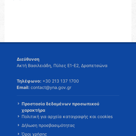
Διεύθυνση
Ακτή Βασιλειάδη, Πύλες Ε1-Ε2, Δραπετσώνα
Τηλέφωνο:
+30 213 137 1700
Email:
contact@yna.gov.gr
Προστασία δεδομένων προσωπικού
χαρακτήρα
Πολιτική για αρχεία καταγραφής και cookies
Δήλωση προσβασιμότητας
Όροι χρήσης