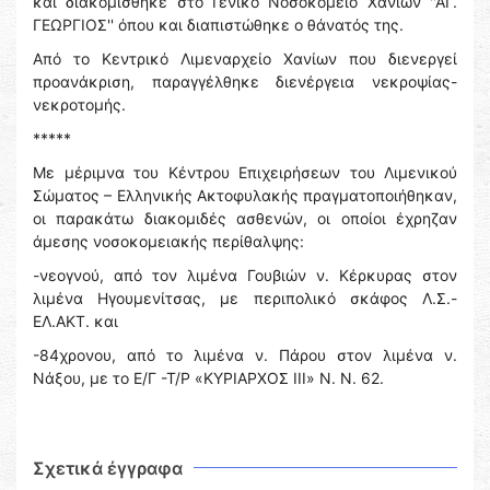
και διακομίσθηκε στο Γενικό Νοσοκομείο Χανίων ''ΑΓ.
ΓΕΩΡΓΙΟΣ'' όπου και διαπιστώθηκε ο θάνατός της.
Από το Κεντρικό Λιμεναρχείο Χανίων που διενεργεί
προανάκριση, παραγγέλθηκε διενέργεια νεκροψίας-
νεκροτομής.
*****
Με μέριμνα του Κέντρου Επιχειρήσεων του Λιμενικού
Σώματος – Ελληνικής Ακτοφυλακής πραγματοποιήθηκαν,
οι παρακάτω διακομιδές ασθενών, οι οποίοι έχρηζαν
άμεσης νοσοκομειακής περίθαλψης:
-νεογνού, από τον λιμένα Γουβιών ν. Κέρκυρας στον
λιμένα Ηγουμενίτσας, με περιπολικό σκάφος Λ.Σ.-
ΕΛ.ΑΚΤ. και
-84χρονου, από το λιμένα ν. Πάρου στον λιμένα ν.
Νάξου, με το Ε/Γ -Τ/Ρ «ΚΥΡΙΑΡΧΟΣ ΙΙΙ» Ν. Ν. 62.
Σχετικά έγγραφα