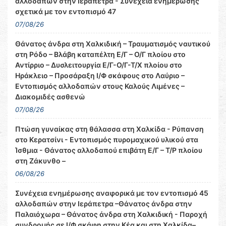
αλλοδαπών στην Ιεράπετρα - Συνέχεια ενημέρωσης
σχετικά με τον εντοπισμό 47
07/08/26
Θάνατος άνδρα στη Χαλκιδική – Τραυματισμός ναυτικού
στη Ρόδο – Βλάβη καταπέλτη Ε/Γ – Ο/Γ πλοίου στο
Αντίρριο – Δυσλειτουργία Ε/Γ-Ο/Γ-Τ/Χ πλοίου στο
Ηράκλειο – Προσάραξη Ι/Φ σκάφους στο Λαύριο –
Εντοπισμός αλλοδαπών στους Καλούς Λιμένες –
Διακομιδές ασθενώ
07/08/26
Πτώση γυναίκας στη θάλασσα στη Χαλκίδα - Ρύπανση
στο Κερατσίνι - Εντοπισμός πυρομαχικού υλικού στα
Ίσθμια - Θάνατος αλλοδαπού επιβάτη Ε/Γ – Τ/Ρ πλοίου
στη Ζάκυνθο –
06/08/26
Συνέχεια ενημέρωσης αναφορικά με τον εντοπισμό 45
αλλοδαπών στην Ιεράπετρα –Θάνατος άνδρα στην
Παλαιόχωρα – Θάνατος άνδρα στη Χαλκιδική - Παροχή
συνδρομής σε Ι/Φ σκάφη στην Κέα και στη Χαλκίδα–