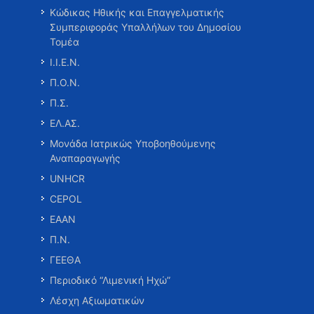
Κώδικας Ηθικής και Επαγγελματικής
Συμπεριφοράς Υπαλλήλων του Δημοσίου
Τομέα
Ι.Ι.Ε.Ν.
Π.Ο.Ν.
Π.Σ.
ΕΛ.ΑΣ.
Μονάδα Ιατρικώς Υποβοηθούμενης
Αναπαραγωγής
UNHCR
CEPOL
ΕΑΑΝ
Π.Ν.
ΓΕΕΘΑ
Περιοδικό “Λιμενική Ηχώ”
Λέσχη Αξιωματικών