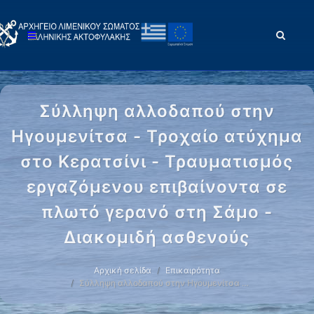
Σύλληψη αλλοδαπού στην
Ηγουμενίτσα - Τροχαίο ατύχημα
στο Κερατσίνι - Τραυματισμός
εργαζόμενου επιβαίνοντα σε
πλωτό γερανό στη Σάμο -
Διακομιδή ασθενούς
Αρχική σελίδα
Επικαιρότητα
Σύλληψη αλλοδαπού στην Ηγουμενίτσα …