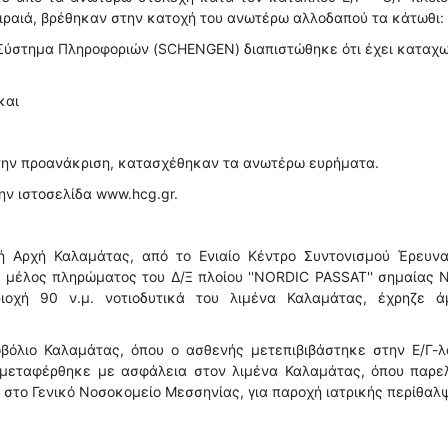
ιραιά, βρέθηκαν στην κατοχή του ανωτέρω αλλοδαπού τα κάτωθι:
κό Σύστημα Πληροφοριών (SCHENGEN) διαπιστώθηκε ότι έχει καταχ
και
ί την προανάκριση, κατασχέθηκαν τα ανωτέρω ευρήματα.
ην ιστοσελίδα www.hcg.gr.
ή Αρχή Καλαμάτας, από το Ενιαίο Κέντρο Συντονισμού Έρευνα
ς μέλος πληρώματος του Δ/Ξ πλοίου ''NORDIC PASSAT'' σημαίας
οχή 90 ν.μ. νοτιοδυτικά του λιμένα Καλαμάτας, έχρηζε ά
βόλιο Καλαμάτας, όπου ο ασθενής μετεπιβιβάστηκε στην Ε/Γ-λ
 μεταφέρθηκε με ασφάλεια στον λιμένα Καλαμάτας, όπου παρε
 στο Γενικό Νοσοκομείο Μεσσηνίας, για παροχή ιατρικής περίθαλ