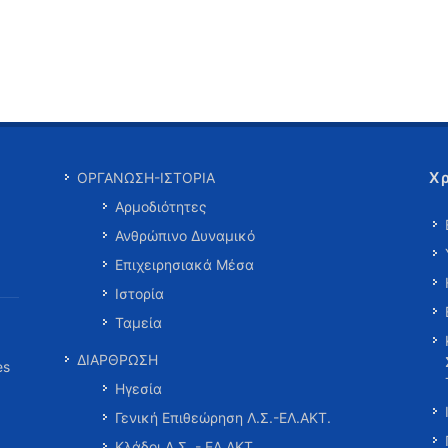
Χ
ΟΡΓΑΝΩΣΗ-ΙΣΤΟΡΙΑ
Αρμοδιότητες
Ανθρώπινο Δυναμικό
Επιχειρησιακά Μέσα
Ιστορία
Ταμεία
ΔΙΑΡΘΡΩΣΗ
es
Ηγεσία
Γενική Επιθεώρηση Λ.Σ.-ΕΛ.ΑΚΤ.
Κλάδοι Λ.Σ. - ΕΛ.ΑΚΤ.