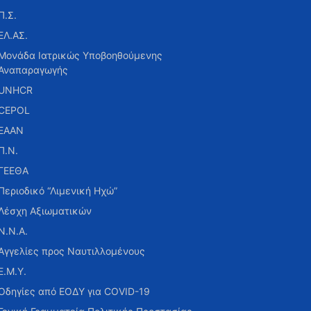
Π.Σ.
ΕΛ.ΑΣ.
Μονάδα Ιατρικώς Υποβοηθούμενης
Αναπαραγωγής
UNHCR
CEPOL
ΕΑΑΝ
Π.Ν.
ΓΕΕΘΑ
Περιοδικό “Λιμενική Ηχώ”
Λέσχη Αξιωματικών
Ν.Ν.Α.
Αγγελίες προς Ναυτιλλομένους
Ε.Μ.Υ.
Οδηγίες από ΕΟΔΥ για COVID-19