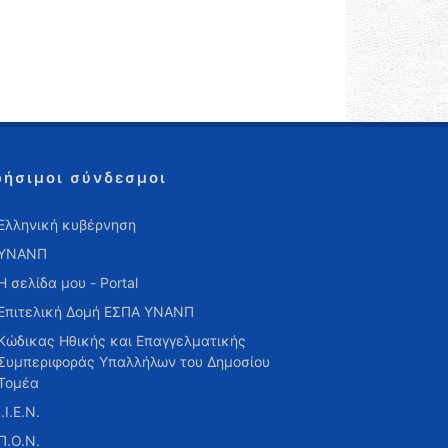
ρήσιμοι σύνδεσμοι
Ελληνική κυβέρνηση
ΥΝΑΝΠ
Η σελίδα μου - Portal
Επιτελική Δομή ΕΣΠΑ ΥΝΑΝΠ
Κώδικας Ηθικής και Επαγγελματικής
Συμπεριφοράς Υπαλλήλων του Δημοσίου
Τομέα
Ι.Ι.Ε.Ν.
Π.Ο.Ν.