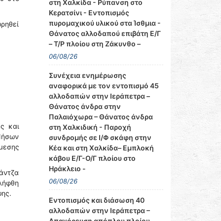
στη Χαλκίδα - Ρύπανση στο
Κερατσίνι - Εντοπισμός
πυρομαχικού υλικού στα Ίσθμια -
ωρηθεί
Θάνατος αλλοδαπού επιβάτη Ε/Γ
– Τ/Ρ πλοίου στη Ζάκυνθο –
06/08/26
Συνέχεια ενημέρωσης
αναφορικά με τον εντοπισμό 45
αλλοδαπών στην Ιεράπετρα –
Θάνατος άνδρα στην
Παλαιόχωρα – Θάνατος άνδρα
ς και
στη Χαλκιδική - Παροχή
 Νήσων
συνδρομής σε Ι/Φ σκάφη στην
μεσης
Κέα και στη Χαλκίδα– Εμπλοκή
κάβου Ε/Γ-Ο/Γ πλοίου στο
Ηράκλειο -
άντζα
06/08/26
λήφθη
ψης.
Εντοπισμός και διάσωση 40
αλλοδαπών στην Ιεράπετρα –
Απαγόρευση απόπλου πλοίου