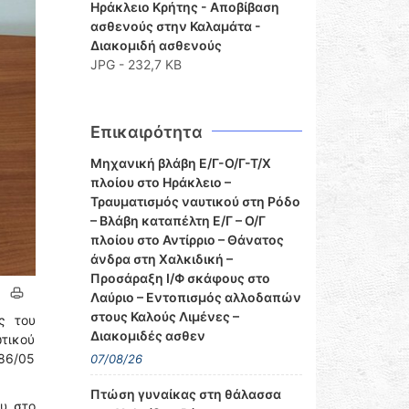
Ηράκλειο Κρήτης - Αποβίβαση
ασθενούς στην Καλαμάτα -
Διακομιδή ασθενούς
JPG - 232,7 KB
Επικαιρότητα
Μηχανική βλάβη Ε/Γ-Ο/Γ-Τ/Χ
πλοίου στο Ηράκλειο –
Τραυματισμός ναυτικού στη Ρόδο
– Βλάβη καταπέλτη Ε/Γ – Ο/Γ
πλοίου στο Αντίρριο – Θάνατος
άνδρα στη Χαλκιδική –
Προσάραξη Ι/Φ σκάφους στο
Λαύριο – Εντοπισμός αλλοδαπών
στους Καλούς Λιμένες –
ς του
Διακομιδές ασθεν
ωτικού
86/05
07/08/26
Πτώση γυναίκας στη θάλασσα
υ στο