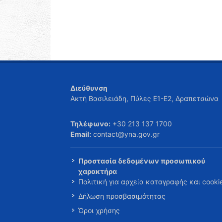
Διεύθυνση
Ακτή Βασιλειάδη, Πύλες Ε1-Ε2, Δραπετσώνα
Τηλέφωνο:
+30 213 137 1700
Email:
contact@yna.gov.gr
Προστασία δεδομένων προσωπικού
χαρακτήρα
Πολιτική για αρχεία καταγραφής και cooki
Δήλωση προσβασιμότητας
Όροι χρήσης