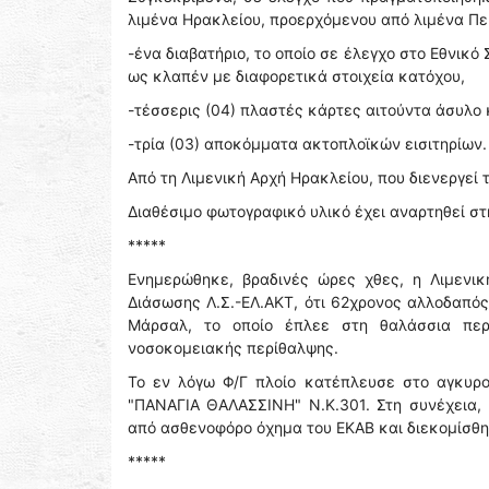
λιμένα Ηρακλείου, προερχόμενου από λιμένα Πε
-ένα διαβατήριο, το οποίο σε έλεγχο στο Εθνι
ως κλαπέν με διαφορετικά στοιχεία κατόχου,
-τέσσερις (04) πλαστές κάρτες αιτούντα άσυλο 
-τρία (03) αποκόμματα ακτοπλοϊκών εισιτηρίων.
Από τη Λιμενική Αρχή Ηρακλείου, που διενεργε
Διαθέσιμο φωτογραφικό υλικό έχει αναρτηθεί στ
*****
Ενημερώθηκε, βραδινές ώρες χθες, η Λιμενικ
Διάσωσης Λ.Σ.-ΕΛ.ΑΚΤ, ότι 62χρονος αλλοδαπό
Μάρσαλ, το οποίο έπλεε στη θαλάσσια περι
νοσοκομειακής περίθαλψης.
Το εν λόγω Φ/Γ πλοίο κατέπλευσε στο αγκυρο
"ΠΑΝΑΓΙΑ ΘΑΛΑΣΣΙΝΗ" Ν.Κ.301. Στη συνέχεια,
από ασθενοφόρο όχημα του ΕΚΑΒ και διεκομίσθη
*****