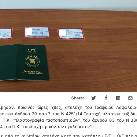
Share:
βησαν, πρωινές ώρες χθες, στελέχη του Γραφείου Ασφάλεια
ση του άρθρου 29 παρ.7 του Ν.4251/14 “κατοχή πλαστού ταξιδι
 Π.Κ. “πλαστογραφία πιστοποιητικών”, του άρθρου 83 του Ν.33
4 του Π.Κ. “αποδοχή προϊόντων εγκλήματος”.
κε από τα ανωτέρω στελέχη κατά τον κατάπλου Ε/Γ – Ο/Γ πλοίο