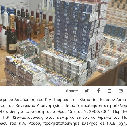
Share:
αφείου Ασφάλειας του Κ.Λ. Πειραιά, του Κλιμακίου Ειδικών Απο
ατος του Κεντρικού Λιμεναρχείου Πειραιά προέβησαν στη σύλλη
42 ετών, για παράβαση του άρθρου 155 του Ν. 2960/2001 ¨Περί Ε
Π.Κ. (Συναυτουργία), στον κεντρικό επιβατικό λιμένα του Πει
ιών του Κ.Λ. Ρόδου, πραγματοποιήθηκε έλεγχος σε Ι.Χ.Ε. όχη