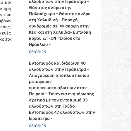
αλλοδαπών στην Ιεράπετρα –
ίο και
Θάνατος άνδρα στην
ένσημη
Παλαιόχωρα – Θάνατος άνδρα
ών που
στη Χαλκιδική - Παροχή
ράβδων
συνδρομής σε Ι/Φ σκάφη στην
νησης.
Κέα και στη Χαλκίδα– Εμπλοκή
σκευές
κάβου Ε/Γ-Ο/Γ πλοίου στο
κειται
Ηράκλειο -
06/08/26
Εντοπισμός και διάσωση 40
αλλοδαπών στην Ιεράπετρα –
Απαγόρευση απόπλου πλοίου
μεταφοράς
εμπορευματοκιβωτίων στον
Πειραιά – Συνέχεια ενημέρωσης
σχετικά με τον εντοπισμό 33
αλλοδαπών στη Γαύδο -
Εντοπισμός 47 αλλοδαπών στην
Ιεράπετρα -
06/08/26