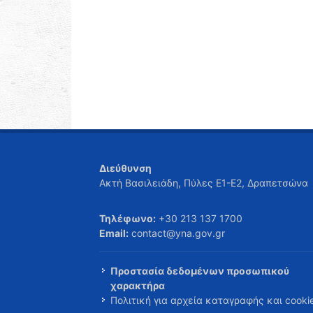
Διεύθυνση
Ακτή Βασιλειάδη, Πύλες Ε1-Ε2, Δραπετσώνα
Τηλέφωνο:
+30 213 137 1700
Email:
contact@yna.gov.gr
Προστασία δεδομένων προσωπικού
χαρακτήρα
Πολιτική για αρχεία καταγραφής και cooki