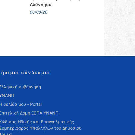
Αλόννησο
06/08/26
ρήσιμοι σύνδεσμοι
Ελληνική κυβέρνηση
ΥΝΑΝΠ
Η σελίδα μου - Portal
Επιτελική Δομή ΕΣΠΑ ΥΝΑΝΠ
Κώδικας Ηθικής και Επαγγελματικής
Συμπεριφοράς Υπαλλήλων του Δημοσίου
Τομέα