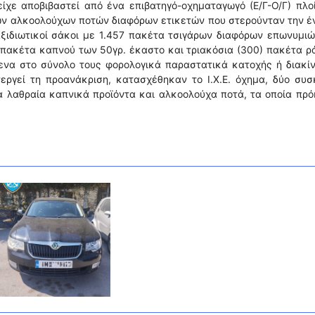
ίχε αποβιβαστεί από ένα επιβατηγό-οχηματαγωγό (Ε/Γ-Ο/Γ) πλο
λων αλκοολούχων ποτών διαφόρων ετικετών που στερούνταν την 
αξιδιωτικοί σάκοι με 1.457 πακέτα τσιγάρων διαφόρων επωνυμι
0) πακέτα καπνού των 50γρ. έκαστο και τριακόσια (300) πακέτα 
ενα στο σύνολο τους φορολογικά παραστατικά κατοχής ή διακί
νεργεί τη προανάκριση, κατασχέθηκαν το Ι.Χ.Ε. όχημα, δύο συ
 λαθραία καπνικά προϊόντα και αλκοολούχα ποτά, τα οποία πρό