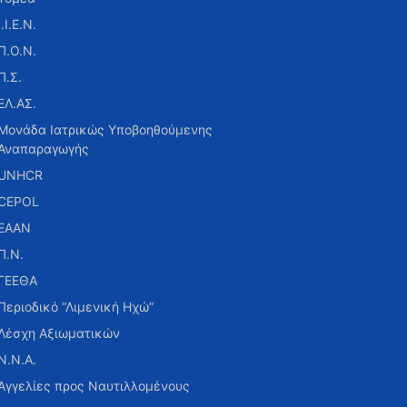
Ι.Ι.Ε.Ν.
Π.Ο.Ν.
Π.Σ.
ΕΛ.ΑΣ.
Μονάδα Ιατρικώς Υποβοηθούμενης
Αναπαραγωγής
UNHCR
CEPOL
ΕΑΑΝ
Π.Ν.
ΓΕΕΘΑ
Περιοδικό “Λιμενική Ηχώ”
Λέσχη Αξιωματικών
Ν.Ν.Α.
Αγγελίες προς Ναυτιλλομένους