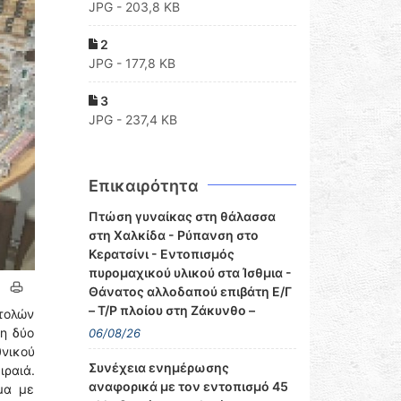
JPG - 203,8 KB
2
JPG - 177,8 KB
3
JPG - 237,4 KB
Επικαιρότητα
Πτώση γυναίκας στη θάλασσα
στη Χαλκίδα - Ρύπανση στο
Κερατσίνι - Εντοπισμός
πυρομαχικού υλικού στα Ίσθμια -
Θάνατος αλλοδαπού επιβάτη Ε/Γ
– Τ/Ρ πλοίου στη Ζάκυνθο –
στολών
ψη δύο
06/08/26
θνικού
Συνέχεια ενημέρωσης
ραιά.
αναφορικά με τον εντοπισμό 45
μα με