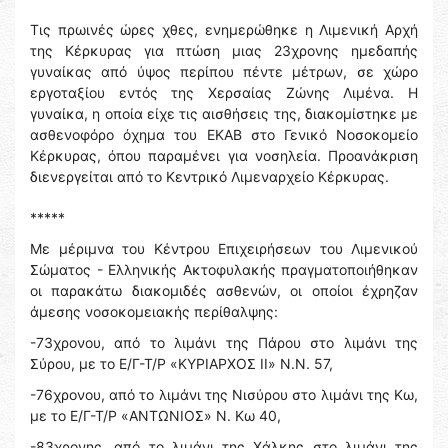
Τις πρωινές ώρες χθες, ενημερώθηκε η Λιμενική Αρχή
της Κέρκυρας για πτώση μιας 23χρονης ημεδαπής
γυναίκας από ύψος περίπου πέντε μέτρων, σε χώρο
εργοταξίου εντός της Χερσαίας Ζώνης Λιμένα. Η
γυναίκα, η οποία είχε τις αισθήσεις της, διακομίστηκε με
ασθενοφόρο όχημα του ΕΚΑΒ στο Γενικό Νοσοκομείο
Κέρκυρας, όπου παραμένει για νοσηλεία. Προανάκριση
διενεργείται από το Κεντρικό Λιμεναρχείο Κέρκυρας.
*****
Με μέριμνα του Κέντρου Επιχειρήσεων του Λιμενικού
Σώματος - Ελληνικής Ακτοφυλακής πραγματοποιήθηκαν
οι παρακάτω διακομιδές ασθενών, οι οποίοι έχρηζαν
άμεσης νοσοκομειακής περίθαλψης:
-73χρονου, από το λιμάνι της Πάρου στο λιμάνι της
Σύρου, με το Ε/Γ-Τ/Ρ «ΚΥΡΙΑΡΧΟΣ ΙΙ» Ν.Ν. 57,
-76χρονου, από το λιμάνι της Νισύρου στο λιμάνι της Κω,
με το Ε/Γ-Τ/Ρ «ΑΝΤΩΝΙΟΣ» Ν. Κω 40,
-83χρονης, από το λιμάνι της Χάλκης στο λιμάνι της