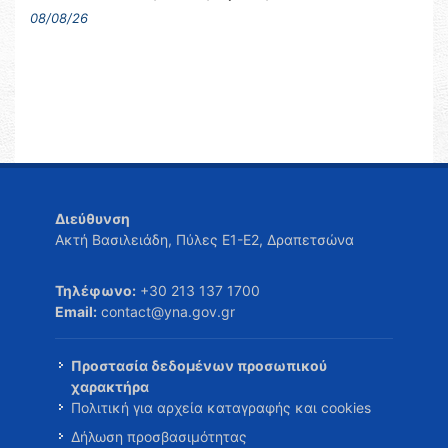
08/08/26
Διεύθυνση
Ακτή Βασιλειάδη, Πύλες Ε1-Ε2, Δραπετσώνα
Τηλέφωνο:
+30 213 137 1700
Email:
contact@yna.gov.gr
Προστασία δεδομένων προσωπικού
χαρακτήρα
Πολιτική για αρχεία καταγραφής και cookies
Δήλωση προσβασιμότητας