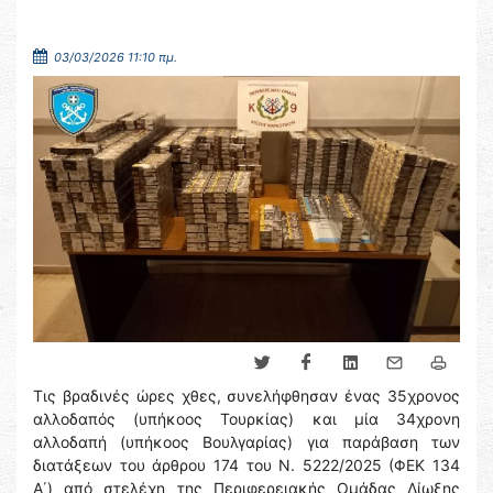
03/03/2026 11:10 πμ.
Τις βραδινές ώρες χθες, συνελήφθησαν ένας 35χρονος
αλλοδαπός (υπήκοος Τουρκίας) και μία 34χρονη
αλλοδαπή (υπήκοος Βουλγαρίας) για παράβαση των
διατάξεων του άρθρου 174 του Ν. 5222/2025 (ΦΕΚ 134
Α΄) από στελέχη της Περιφερειακής Ομάδας Δίωξης