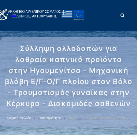
Σύλληψη αλλοδαπών για
λαθραία καπνικά προϊόντα
στην Ηγουμενίτσα - Μηχανική
βλάβη Ε/Γ-Ο/Γ πλοίου στον Βόλο
- Τραυματισμός γυναίκας στην
Κέρκυρα - Διακομιδές ασθενών
Αρχική σελίδα
Επικαιρότητα
Σύλληψη αλλοδαπών για λαθραία …