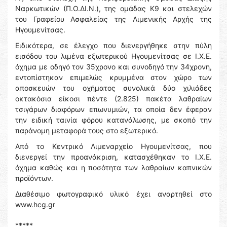
Ναρκωτικών (Π.Ο.ΔΙ.Ν.), της ομάδας Κ9 και στελεχών
του Γραφείου Ασφαλείας της Λιμενικής Αρχής της
Ηγουμενίτσας.
Ειδικότερα, σε έλεγχο που διενεργήθηκε στην πύλη
εισόδου του λιμένα εξωτερικού Ηγουμενίτσας σε Ι.Χ.Ε.
όχημα με οδηγό τον 35χρονο και συνοδηγό την 34χρονη,
εντοπίστηκαν επιμελώς κρυμμένα στον χώρο των
αποσκευών του οχήματος συνολικά δύο χιλιάδες
οκτακόσια είκοσι πέντε (2.825) πακέτα λαθραίων
τσιγάρων διαφόρων επωνυμιών, τα οποία δεν έφεραν
την ειδική ταινία φόρου κατανάλωσης, με σκοπό την
παράνομη μεταφορά τους στο εξωτερικό.
Από το Κεντρικό Λιμεναρχείο Ηγουμενίτσας, που
διενεργεί την προανάκριση, κατασχέθηκαν το Ι.Χ.Ε.
όχημα καθώς και η ποσότητα των λαθραίων καπνικών
προϊόντων.
Διαθέσιμο φωτογραφικό υλικό έχει αναρτηθεί στο
www.hcg.gr
*****