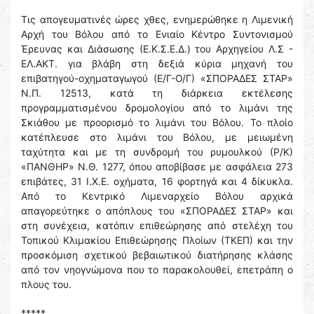
Τις απογευματινές ώρες χθες, ενημερώθηκε η Λιμενική
Αρχή του Βόλου από το Ενιαίο Κέντρο Συντονισμού
Έρευνας και Διάσωσης (Ε.Κ.Σ.Ε.Δ.) του Αρχηγείου Λ.Σ -
ΕΛ.ΑΚΤ. για βλάβη στη δεξιά κύρια μηχανή του
επιβατηγού-οχηματαγωγού (Ε/Γ-Ο/Γ) «ΣΠΟΡΑΔΕΣ ΣΤΑΡ»
Ν.Π. 12513, κατά τη διάρκεια εκτέλεσης
προγραμματισμένου δρομολογίου από το λιμάνι της
Σκιάθου με προορισμό το λιμάνι του Βόλου. Το πλοίο
κατέπλευσε στο λιμάνι του Βόλου, με μειωμένη
ταχύτητα και με τη συνδρομή του ρυμουλκού (Ρ/Κ)
«ΠΑΝΘΗΡ» Ν.Θ. 1277, όπου αποβίβασε με ασφάλεια 273
επιβάτες, 31 Ι.Χ.Ε. οχήματα, 16 φορτηγά και 4 δίκυκλα.
Από το Κεντρικό Λιμεναρχείο Βόλου αρχικά
απαγορεύτηκε ο απόπλους του «ΣΠΟΡΑΔΕΣ ΣΤΑΡ» και
στη συνέχεια, κατόπιν επιθεώρησης από στελέχη του
Τοπικού Κλιμακίου Επιθεώρησης Πλοίων (ΤΚΕΠ) και την
προσκόμιση σχετικού βεβαιωτικού διατήρησης κλάσης
από τον νηογνώμονα που το παρακολουθεί, επετράπη ο
πλους του.
*****