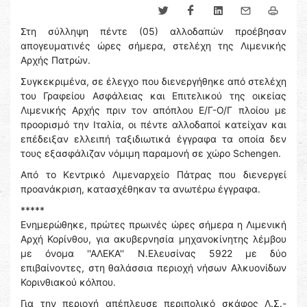
Στη σύλληψη πέντε (05) αλλοδαπών προέβησαν
απογευματινές ώρες σήμερα, στελέχη της Λιμενικής
Αρχής Πατρών.
Συγκεκριμένα, σε έλεγχο που διενεργήθηκε από στελέχη
του Γραφείου Ασφάλειας και Επιτελικού της οικείας
Λιμενικής Αρχής πριν τον απόπλου Ε/Γ-Ο/Γ πλοίου με
προορισμό την Ιταλία, οι πέντε αλλοδαποί κατείχαν και
επέδειξαν ελλειπή ταξιδιωτικά έγγραφα τα οποία δεν
τους εξασφάλιζαν νόμιμη παραμονή σε χώρο Schengen.
Από το Κεντρικό Λιμεναρχείο Πάτρας που διενεργεί
προανάκριση, κατασχέθηκαν τα ανωτέρω έγγραφα.
*****
Ενημερώθηκε, πρώτες πρωινές ώρες σήμερα η Λιμενική
Αρχή Κορίνθου, για ακυβερνησία μηχανοκίνητης λέμβου
με όνομα ''ΑΛΕΚΑ'' Ν.Ελευσίνας 5922 με δύο
επιβαίνοντες, στη θαλάσσια περιοχή νήσων Αλκυονίδων
Κορινθιακού κόλπου.
Για την περιοχή απέπλευσε περιπολικό σκάφος Λ.Σ.-