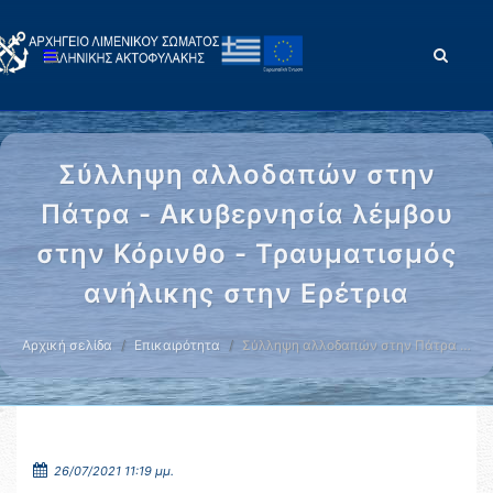
Σύλληψη αλλοδαπών στην
Πάτρα - Ακυβερνησία λέμβου
στην Κόρινθο - Τραυματισμός
ανήλικης στην Ερέτρια
Αρχική σελίδα
Επικαιρότητα
Σύλληψη αλλοδαπών στην Πάτρα …
26/07/2021 11:19 μμ.