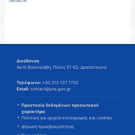
06/08/26
Διεύθυνση
Ακτή Βασιλειάδη, Πύλες Ε1-Ε2, Δραπετσώνα
Τηλέφωνο:
+30 213 137 1700
Email:
contact@yna.gov.gr
Προστασία δεδομένων προσωπικού
χαρακτήρα
Πολιτική για αρχεία καταγραφής και cookies
Δήλωση προσβασιμότητας