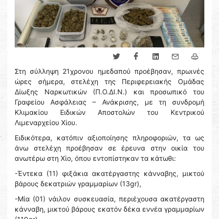
Στη σύλληψη 21χρονου ημεδαπού προέβησαν, πρωινές
ώρες σήμερα, στελέχη της Περιφερειακής Ομάδας
Δίωξης Ναρκωτικών (Π.Ο.ΔΙ.Ν.) και προσωπικό του
Γραφείου Ασφάλειας – Ανάκρισης, με τη συνδρομή
Κλιμακίου Ειδικών Αποστολών του Κεντρικού
Λιμεναρχείου Χίου.
Ειδικότερα, κατόπιν αξιοποίησης πληροφοριών, τα ως
άνω στελέχη προέβησαν σε έρευνα στην οικία του
ανωτέρω στη Χίο, όπου εντοπίστηκαν τα κάτωθι:
-Έντεκα (11) φιξάκια ακατέργαστης κάνναβης, μικτού
βάρους δεκατριών γραμμαρίων (13gr),
-Μία (01) νάιλον συσκευασία, περιέχουσα ακατέργαστη
κάνναβη, μικτού βάρους εκατόν δέκα εννέα γραμμαρίων