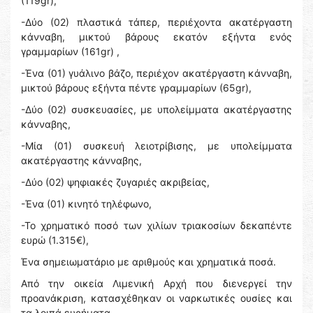
(119gr),
-Δύο (02) πλαστικά τάπερ, περιέχοντα ακατέργαστη
κάνναβη, μικτού βάρους εκατόν εξήντα ενός
γραμμαρίων (161gr) ,
-Ένα (01) γυάλινο βάζο, περιέχον ακατέργαστη κάνναβη,
μικτού βάρους εξήντα πέντε γραμμαρίων (65gr),
-Δύο (02) συσκευασίες, με υπολείμματα ακατέργαστης
κάνναβης,
-Μία (01) συσκευή λειοτρίβισης, με υπολείμματα
ακατέργαστης κάνναβης,
-Δύο (02) ψηφιακές ζυγαριές ακριβείας,
-Ένα (01) κινητό τηλέφωνο,
-Το χρηματικό ποσό των χιλίων τριακοσίων δεκαπέντε
ευρώ (1.315€),
Ένα σημειωματάριο με αριθμούς και χρηματικά ποσά.
Από την οικεία Λιμενική Αρχή που διενεργεί την
προανάκριση, κατασχέθηκαν οι ναρκωτικές ουσίες και
τα λοιπά ευρήματα.